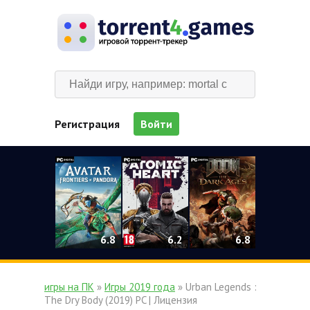
Регистрация
Войти
0
6.2
6.8
6.8
игры на ПК
»
Игры 2019 года
» Urban Legends :
The Dry Body (2019) PC | Лицензия