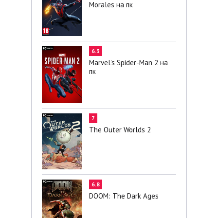
Morales на пк
6.3
Marvel’s Spider-Man 2 на
пк
7
The Outer Worlds 2
6.8
DOOM: The Dark Ages