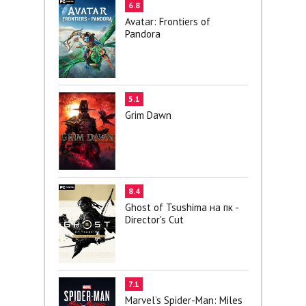
6.8
Avatar: Frontiers of
Pandora
5.1
Grim Dawn
8.4
Ghost of Tsushima на пк -
Director's Cut
7.1
Marvel’s Spider-Man: Miles