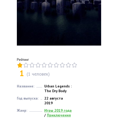
Рейтинг
1
(
1
человек)
Название:
Urban Legends :
The Dry Body
Год выпуска:
22 августа
2019
Жанр:
Игры 2019 года
/
Приключения