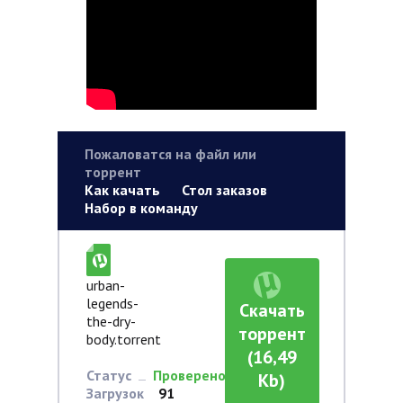
Пожаловатся на файл или
торрент
Как качать
Стол заказов
Набор в команду
urban-
legends-
Скачать
the-dry-
торрент
body.torrent
(16,49
Статус
Проверено
Kb)
Загрузок
91