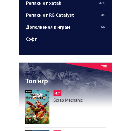
Репаки от xatab
471
Репаки от RG Catalyst
41
Дополнения к играм
66
Софт
Топ игр
4.7
Scrap Mechanic