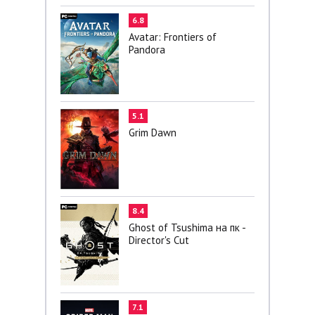
6.8
Avatar: Frontiers of
Pandora
5.1
Grim Dawn
8.4
Ghost of Tsushima на пк -
Director's Cut
7.1