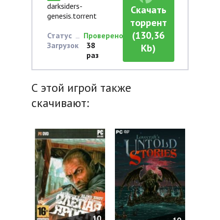
darksiders-
Скачать
genesis.torrent
торрент
(130,36
Статус
Проверено
Загрузок
38
Kb)
раз
С этой игрой также
скачивают:
10
10