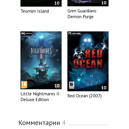
10
10
Grim Guardians:
Teomim Island
Demon Purge
10
10
Little Nightmares II:
Red Ocean (2007)
Deluxe Edition
Комментарии
4