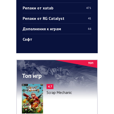
Репаки от xatab
471
Репаки от RG Catalyst
41
Дополнения к играм
66
Софт
Топ игр
4.7
Scrap Mechanic