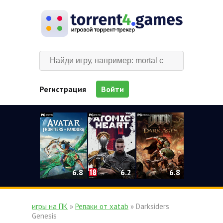
Регистрация
Войти
0
6.2
6.8
6.8
игры на ПК
»
Репаки от xatab
» Darksiders
Genesis