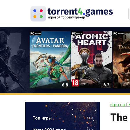
0
6.2
6.8
игры на П
The 
Топ игры
210
Игры 2026 года
760