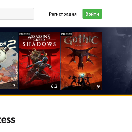
Регистрация
Войти
7
6.3
9
cess