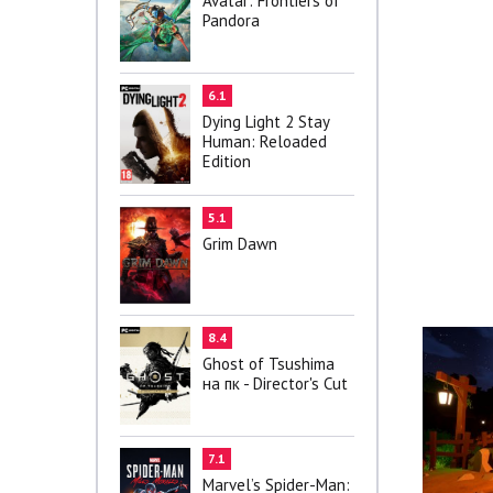
Avatar: Frontiers of
Pandora
6.1
Dying Light 2 Stay
Human: Reloaded
Edition
5.1
Grim Dawn
8.4
Ghost of Tsushima
на пк - Director's Cut
7.1
Marvel’s Spider-Man: