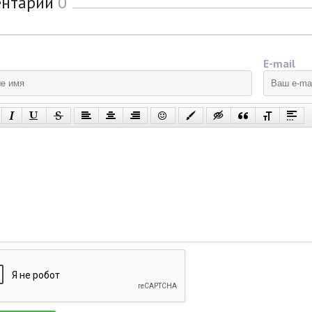
ентарии
0
E-mail