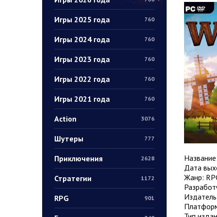
Игры 2025 года
760
Игры 2024 года
760
Игры 2023 года
760
Игры 2022 года
760
Игры 2021 года
760
Action
3076
Шутеры
777
Название
Приключения
2628
Дата выхо
Жанр: RPG
Стратегии
1172
Разработч
Издатель:
RPG
901
Платформ
Тип издан