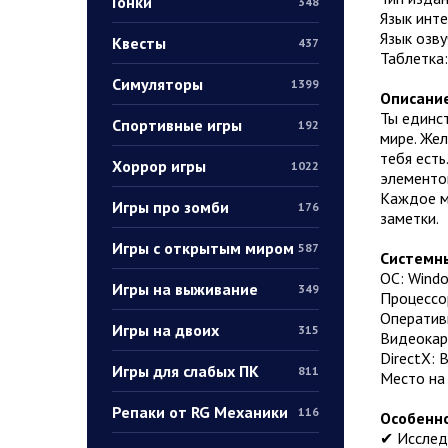
Гонки
348
Язык инт
Язык озву
Квесты
437
Таблетка
Симуляторы
1399
Описание
Ты единст
Спортивные игры
192
мире. Жел
тебя ест
Хоррор игры
1022
элементо
Каждое м
Игры про зомби
176
заметки.
Игры с открытым миром
587
Системны
ОС: Window
Игры на выживание
349
Процессор
Оператив
Игры на двоих
315
Видеокар
DirectX: 
Игры для слабых ПК
811
Место на 
Репаки от RG Механики
116
Особенно
✔ Исследу