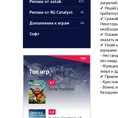
Репаки от xatab
471
джунглей.
✔ Решай 
Репаки от RG Catalyst
41
прибегнут
✔ Сражай
Дополнения к играм
66
Некоторые
необходи
Софт
✔ Осваив
оказать и
✔ Узнай к
игроками.
- Нестанд
лестницы 
- Функцио
Топ игр
зелья и д
✔ Привлек
- Крестья
4.7
- Воина, 
Scrap Mechanic
безоружно
6.8