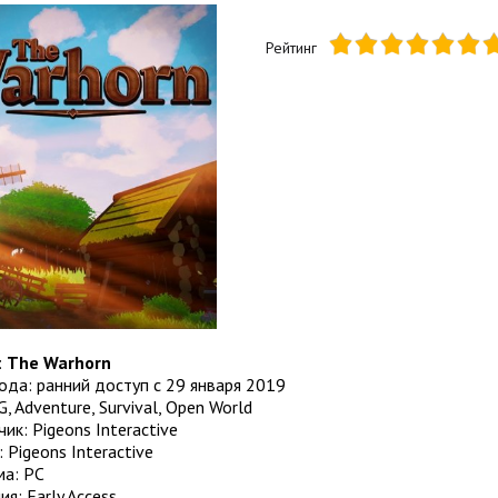
Рейтинг
:
The Warhorn
да: ранний доступ с 29 января 2019
, Adventure, Survival, Open World
ик: Pigeons Interactive
 Pigeons Interactive
а: PC
ия: Early Access