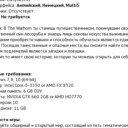
ерфейса:
Английский, Немецкий, Multi5
чки: Отсутствует
:
Не требуется
:
В The Warhorn ты станешь путешественником, покинувшим сво
венный сын лесоруба и знаешь лишь основы искусства выживани
ание приобрести навыки и способность обучаться являются еди
ь. Посещая таинственные и опасные места, вы сможете найти о
м подземелий являются загадки и ловушки.
есто имеет свою историю, которую ты можешь открыть для себя
е требования:
s 7, 8, 10 (64-bit)
: Intel Core i5-3330 or AMD FX 8320
ная память: 6 GB ОЗУ
та: NVIDIA GTX 660 2GB or AMD HD7770
Версии 10
диске: 11 GB
сти игры:
йте обширный и открытый мир, состоящий из пять тематических 