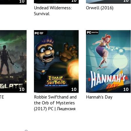
10
10
10
Undead Wilderness:
Orwell (2016)
Survival
10
10
10
TE
Robbie Swifthand and
Hannah’s Day
the Orb of Mysteries
(2017) PC | Лицензия