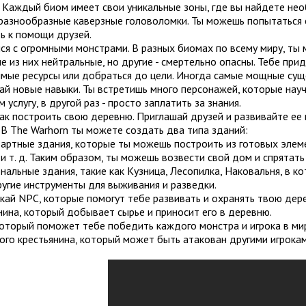
 Каждый биом имеет свои уникальные зоны, где вы найдете нео
разнообразные каверзные головоломки. Ты можешь попытаться с
ь к помощи друзей.
ся с огромными монстрами. В разных биомах по всему миру, ты
 из них нейтральные, но другие - смертельно опасны. Тебе при
мые ресурсы или добраться до цели. Иногда самые мощные сущ
ай новые навыки. Ты встретишь много персонажей, которые нау
м услугу, в другой раз - просто заплатить за знания.
ак построить свою деревню. Приглашай друзей и развивайте ее
 В The Warhorn ты можете создать два типа зданий:
артные здания, которые ты можешь построить из готовых элеме
и т. д. Таким образом, ты можешь возвести свой дом и спрятат
нальные здания, такие как Кузница, Лесопилка, Наковальня, в 
ругие инструменты для выживания и разведки.
ай NPC, которые помогут тебе развивать и охранять твою дере
нина, который добывает сырье и приносит его в деревню.
который поможет тебе победить каждого монстра и игрока в ми
го крестьянина, который может быть атакован другими игрокам