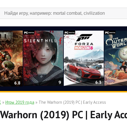
9
6.3
6.8
К
»
Игры 2019 года
» The Warhorn (2019) PC | Early Access
Warhorn (2019) PC | Early Ac