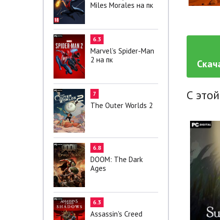
Miles Morales на пк
6.3
Marvel’s Spider-Man
2 на пк
Скач
С этой
7
The Outer Worlds 2
6.8
DOOM: The Dark
Ages
6.3
Assassin's Creed