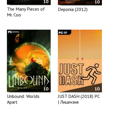
10
10
The Many Pieces of
Deponia (2012)
Mr. Coo
10
10
JUST DASH (2018) PC
Unbound: Worlds
| Лицензия
Apart