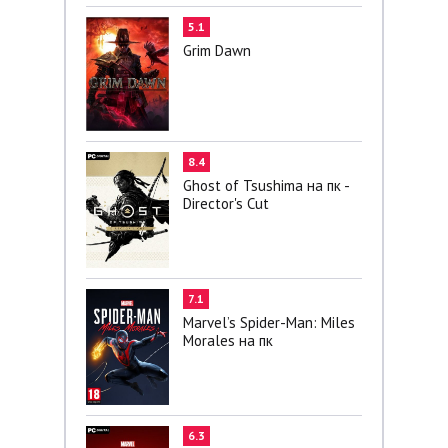
5.1
Grim Dawn
8.4
Ghost of Tsushima на пк -
Director's Cut
7.1
Marvel’s Spider-Man: Miles
Morales на пк
6.3