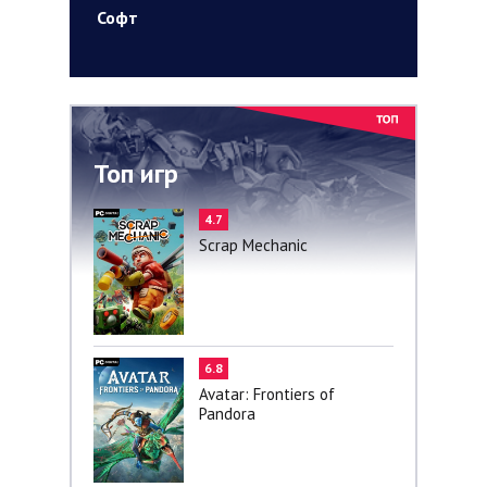
Софт
Топ игр
4.7
Scrap Mechanic
6.8
Avatar: Frontiers of
Pandora