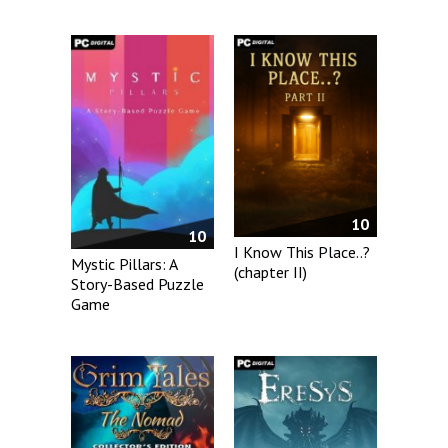
10
10
I Know This Place..?
Mystic Pillars: A
(chapter II)
Story-Based Puzzle
Game