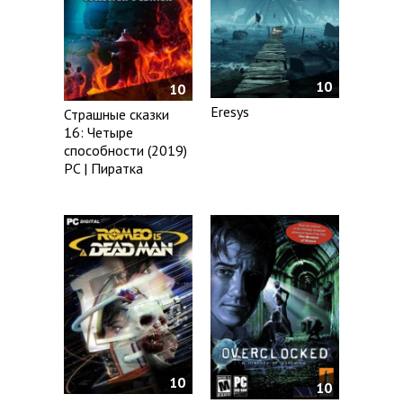
10
10
Eresys
Страшные сказки
16: Четыре
способности (2019)
PC | Пиратка
10
10