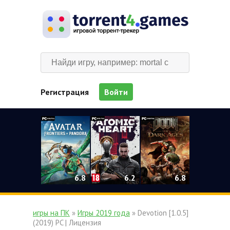
Регистрация
Войти
0
6.2
6.8
6.8
игры на ПК
»
Игры 2019 года
» Devotion [1.0.5]
(2019) PC | Лицензия