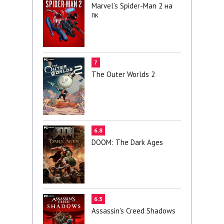
Marvel’s Spider-Man 2 на
пк
7
The Outer Worlds 2
6.8
DOOM: The Dark Ages
6.3
Assassin's Creed Shadows