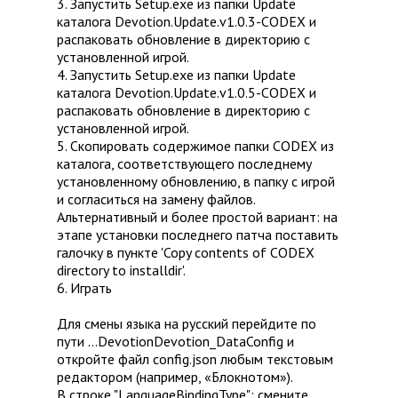
3. Запустить Setup.exe из папки Update
каталога Devotion.Update.v1.0.3-CODEX и
распаковать обновление в директорию с
установленной игрой.
4. Запустить Setup.exe из папки Update
каталога Devotion.Update.v1.0.5-CODEX и
распаковать обновление в директорию с
установленной игрой.
5. Скопировать содержимое папки CODEX из
каталога, соответствующего последнему
установленному обновлению, в папку с игрой
и согласиться на замену файлов.
Альтернативный и более простой вариант: на
этапе установки последнего патча поставить
галочку в пункте 'Copy contents of CODEX
directory to installdir'.
6. Играть
Для смены языка на русский перейдите по
пути ...DevotionDevotion_DataConfig и
откройте файл config.json любым текстовым
редактором (например, «Блокнотом»).
В строке "LanguageBindingType": смените