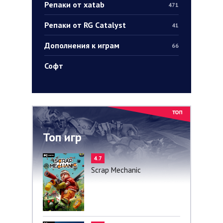
Репаки от xatab
471
Репаки от RG Catalyst
41
Дополнения к играм
66
Софт
Топ игр
4.7
Scrap Mechanic