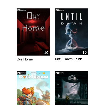
10
10
Until Dawn на пк
Our Home