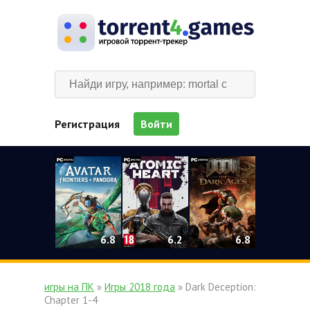
Регистрация
Войти
0
6.2
6.8
6.8
игры на ПК
»
Игры 2018 года
» Dark Deception:
Chapter 1-4