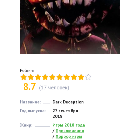
Рейтинг
8.7
(
17
человек)
Название:
Dark Deception
Год выпуска:
27 сентября
2018
Жанр:
Игры 2018 года
/
Приключения
/
Хоррор игры