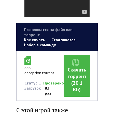
Пожаловатся на файл или
торрент
Как качать
Стол заказов
Набор в команду
dark-
Скачать
deception.torrent
торрент
(20,1
Статус
Проверено
Загрузок
83
Kb)
раз
С этой игрой также