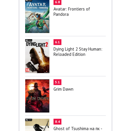
6.8
Avatar: Frontiers of
Pandora
6.1
Dying Light 2 Stay Human:
Reloaded Edition
5.1
Grim Dawn
8.4
Ghost of Tsushima на пк -