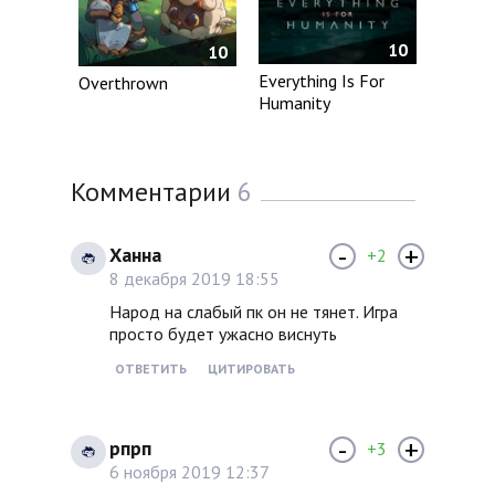
10
10
Everything Is For
Overthrown
Humanity
Комментарии
6
-
+
Ханна
+2
8 декабря 2019 18:55
Народ на слабый пк он не тянет. Игра
просто будет ужасно виснуть
ОТВЕТИТЬ
ЦИТИРОВАТЬ
-
+
рпрп
+3
6 ноября 2019 12:37