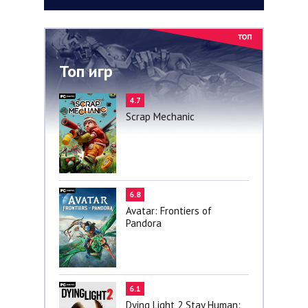
Топ игр
4.7
Scrap Mechanic
6.8
Avatar: Frontiers of
Pandora
6.1
Dying Light 2 Stay Human: