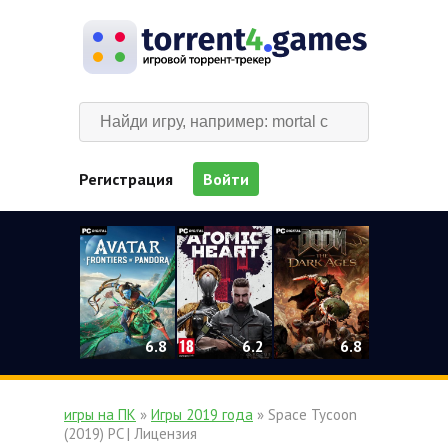
Регистрация
Войти
0
6.2
6.8
6.8
игры на ПК
»
Игры 2019 года
» Space Tycoon
(2019) PC | Лицензия