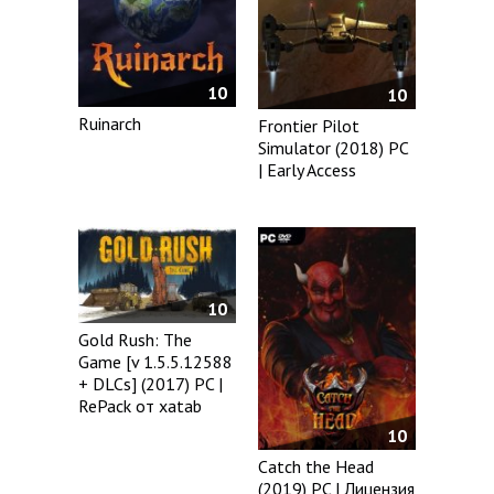
10
10
Ruinarch
Frontier Pilot
Simulator (2018) PC
| Early Access
10
Gold Rush: The
Game [v 1.5.5.12588
+ DLCs] (2017) PC |
RePack от xatab
10
Catch the Head
(2019) PC | Лицензия