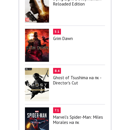
Reloaded Edition
5.1
Grim Dawn
8.4
Ghost of Tsushima на пк -
Director's Cut
7.1
Marvel’s Spider-Man: Miles
Morales на пк