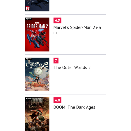
6.3
Marvel’s Spider-Man 2 на
пк
7
The Outer Worlds 2
6.8
DOOM: The Dark Ages