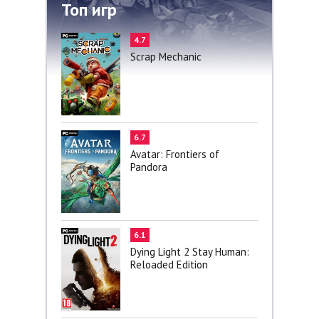
Топ игр
4.7
Scrap Mechanic
6.7
Avatar: Frontiers of
Pandora
6.1
Dying Light 2 Stay Human:
Reloaded Edition