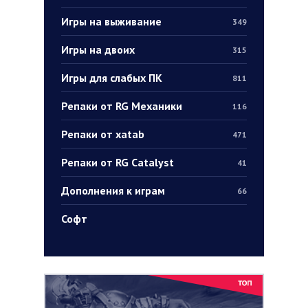
Игры на выживание
349
Игры на двоих
315
Игры для слабых ПК
811
Репаки от RG Механики
116
Репаки от xatab
471
Репаки от RG Catalyst
41
Дополнения к играм
66
Софт