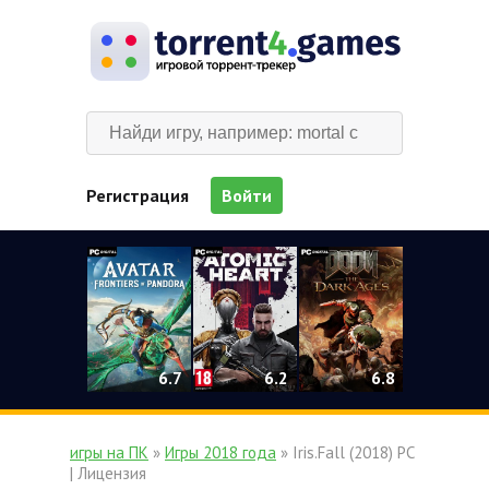
Регистрация
Войти
0
6.2
6.7
6.8
игры на ПК
»
Игры 2018 года
» Iris.Fall (2018) PC
| Лицензия