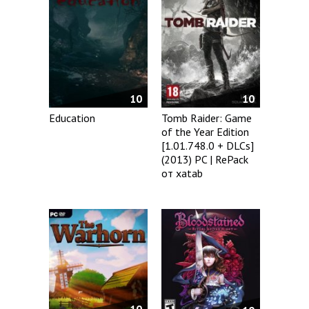
10
10
Tomb Raider: Game
Education
of the Year Edition
[1.01.748.0 + DLCs]
(2013) PC | RePack
от xatab