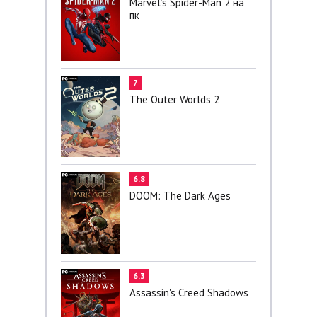
Marvel’s Spider-Man 2 на
пк
7
The Outer Worlds 2
6.8
DOOM: The Dark Ages
6.3
Assassin's Creed Shadows