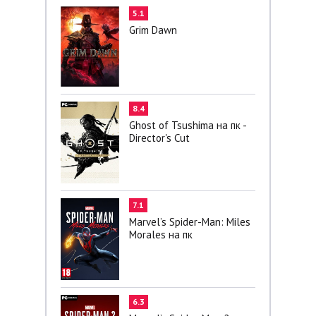
5.1
Grim Dawn
8.4
Ghost of Tsushima на пк -
Director's Cut
7.1
Marvel’s Spider-Man: Miles
Morales на пк
6.3