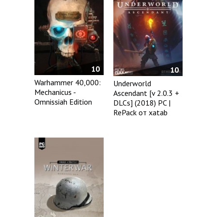
10
10
Warhammer 40,000:
Underworld
Mechanicus -
Ascendant [v 2.0.3 +
Omnissiah Edition
DLCs] (2018) PC |
RePack от xatab