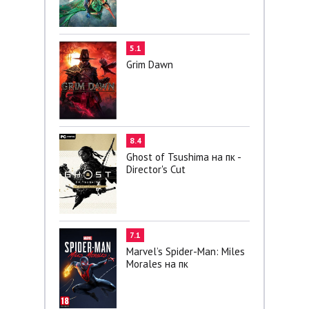
5.1
Grim Dawn
8.4
Ghost of Tsushima на пк -
Director's Cut
7.1
Marvel’s Spider-Man: Miles
Morales на пк