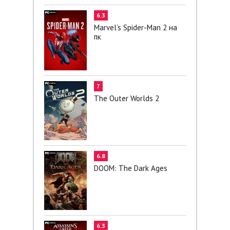
6.3
Marvel’s Spider-Man 2 на
пк
7
The Outer Worlds 2
6.8
DOOM: The Dark Ages
6.3