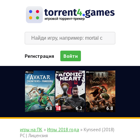
Регистрация
Войти
0
6.2
6.8
6.8
игры на ПК
»
Игры 2018 года
» Kynseed (2018)
PC | Лицензия