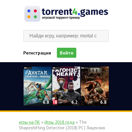
Регистрация
Войти
0
6.2
6.8
6.8
игры на ПК
»
Игры 2018 года
» The
Shapeshifting Detective (2018) PC | Лицензия