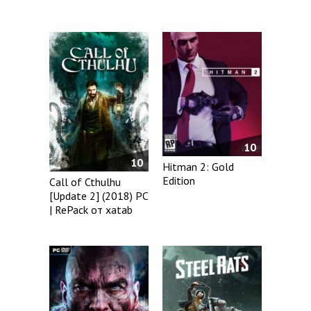
10
10
Hitman 2: Gold
Edition
Call of Cthulhu
[Update 2] (2018) PC
| RePack от xatab