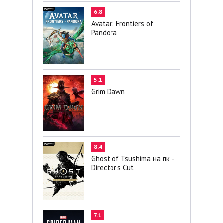
6.8
Avatar: Frontiers of
Pandora
5.1
Grim Dawn
8.4
Ghost of Tsushima на пк -
Director's Cut
7.1