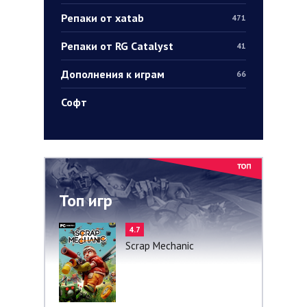
Репаки от xatab
471
Репаки от RG Catalyst
41
Дополнения к играм
66
Софт
Топ игр
4.7
Scrap Mechanic