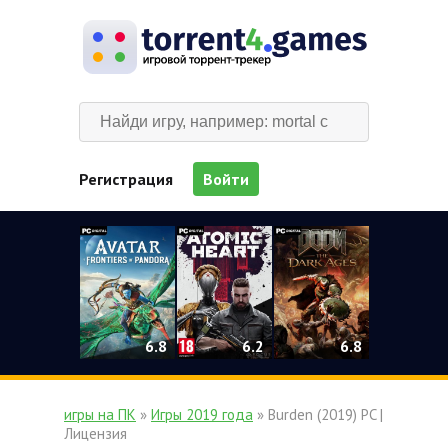
Регистрация
Войти
0
6.2
6.8
6.8
игры на ПК
»
Игры 2019 года
» Burden (2019) PC |
Лицензия