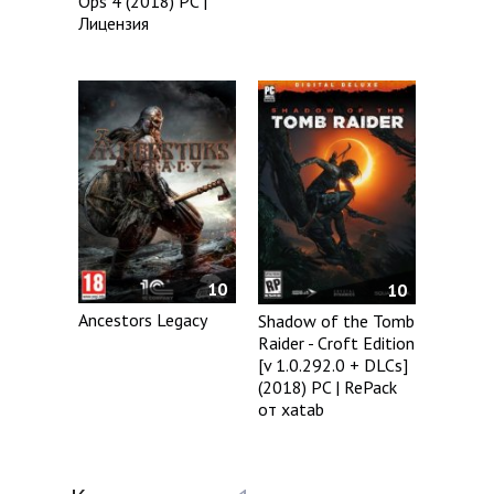
Ops 4 (2018) PC |
Лицензия
10
10
Ancestors Legacy
Shadow of the Tomb
Raider - Croft Edition
[v 1.0.292.0 + DLCs]
(2018) PC | RePack
от xatab