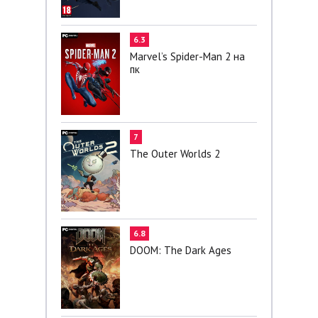
6.3
Marvel’s Spider-Man 2 на
пк
7
The Outer Worlds 2
6.8
DOOM: The Dark Ages