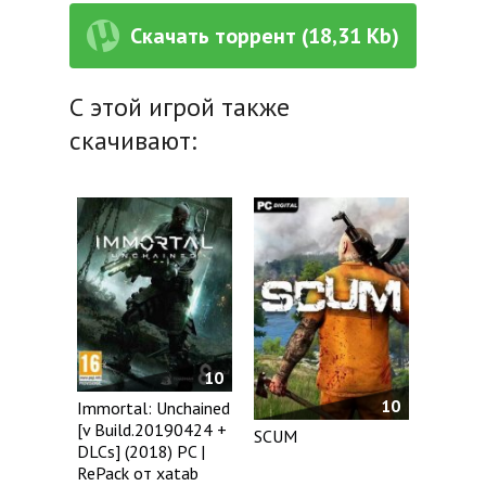
Скачать торрент (18,31 Kb)
С этой игрой также
скачивают:
10
10
Immortal: Unchained
[v Build.20190424 +
SCUM
DLCs] (2018) PC |
RePack от xatab