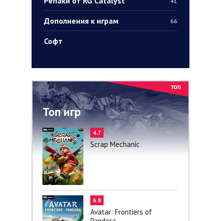
Репаки от RG Catalyst
41
Дополнения к играм
66
Софт
Топ игр
4.7
Scrap Mechanic
6.8
Avatar: Frontiers of
Pandora