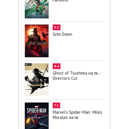
5.1
Grim Dawn
8.4
Ghost of Tsushima на пк -
Director's Cut
7.1
Marvel’s Spider-Man: Miles
Morales на пк