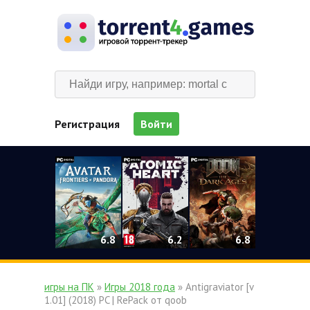
Регистрация
Войти
0
6.2
6.8
6.8
игры на ПК
»
Игры 2018 года
» Antigraviator [v
1.01] (2018) PC | RePack от qoob