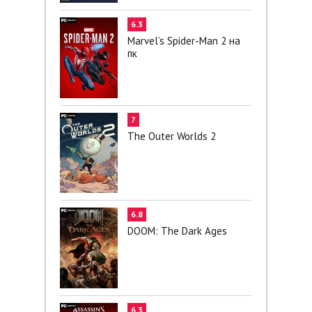
6.3
Marvel’s Spider-Man 2 на
пк
7
The Outer Worlds 2
6.8
DOOM: The Dark Ages
6.3