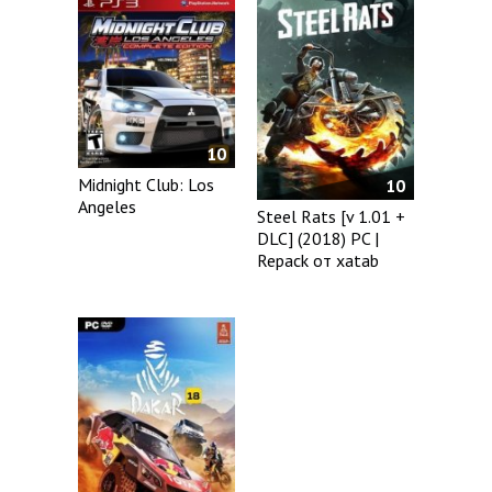
10
Midnight Club: Los
10
Angeles
Steel Rats [v 1.01 +
DLC] (2018) PC |
Repack от xatab