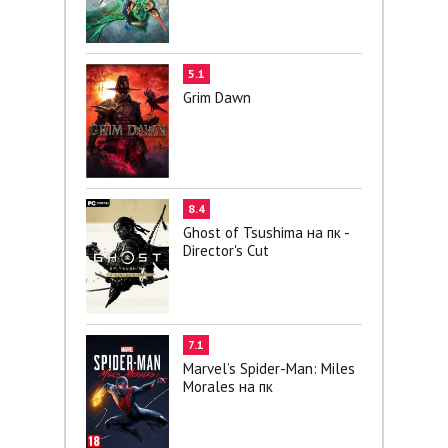
5.1
Grim Dawn
8.4
Ghost of Tsushima на пк -
Director's Cut
7.1
Marvel’s Spider-Man: Miles
Morales на пк