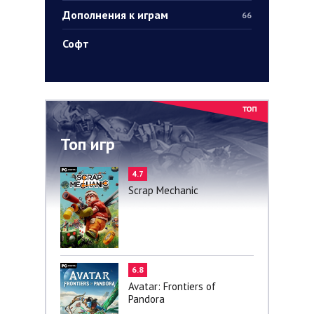
Дополнения к играм
66
Софт
Топ игр
4.7
Scrap Mechanic
6.8
Avatar: Frontiers of
Pandora