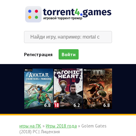
Регистрация
Войти
0
6.2
6.8
6.8
игры на ПК
»
Игры 2018 года
» Golem Gates
(2018) PC | Лицензия