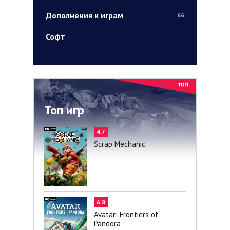
Дополнения к играм
66
Софт
Топ игр
4.7
Scrap Mechanic
6.8
Avatar: Frontiers of
Pandora