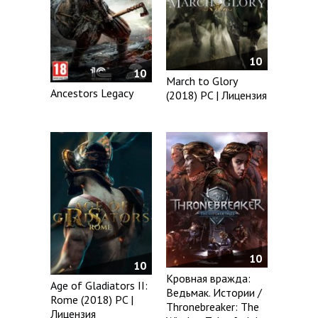
10
10
March to Glory
Ancestors Legacy
(2018) PC | Лицензия
10
10
Кровная вражда:
Age of Gladiators II:
Ведьмак. Истории /
Rome (2018) PC |
Thronebreaker: The
Лицензия