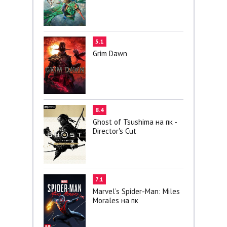
5.1
Grim Dawn
8.4
Ghost of Tsushima на пк -
Director's Cut
7.1
Marvel’s Spider-Man: Miles
Morales на пк