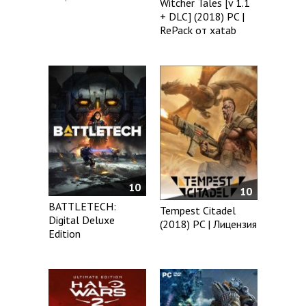
Witcher Tales [v 1.1
+ DLC] (2018) PC |
RePack от xatab
10
10
BATTLETECH:
Tempest Citadel
Digital Deluxe
(2018) PC | Лицензия
Edition