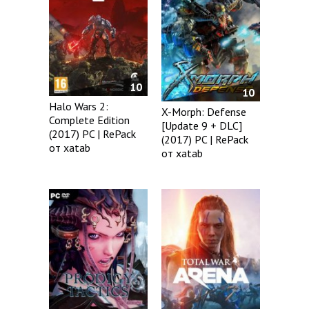
10
10
Halo Wars 2:
X-Morph: Defense
Complete Edition
[Update 9 + DLC]
(2017) PC | RePack
(2017) PC | RePack
от xatab
от xatab