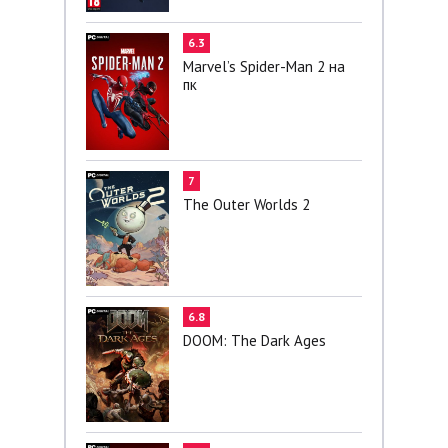
6.3
Marvel’s Spider-Man 2 на
пк
7
The Outer Worlds 2
6.8
DOOM: The Dark Ages