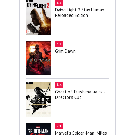
6.1
Dying Light 2 Stay Human:
Reloaded Edition
5.1
Grim Dawn
8.4
Ghost of Tsushima на пк -
Director's Cut
7.1
Marvel’s Spider-Man: Miles