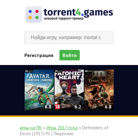
Регистрация
Войти
0
6.2
6.8
6.8
игры на ПК
»
Игры 2017 года
» Defenders of
Ekron (2017) PC | Лицензия