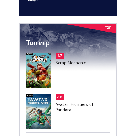
Топ игр
4.7
Scrap Mechanic
6.8
Avatar: Frontiers of
Pandora