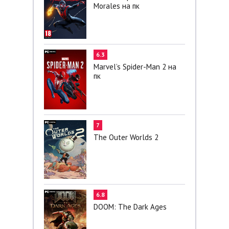
Morales на пк
6.3
Marvel’s Spider-Man 2 на
пк
7
The Outer Worlds 2
6.8
DOOM: The Dark Ages