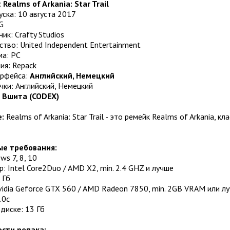
:
Realms of Arkania: Star Trail
ска: 10 августа 2017
G
ик: Crafty Studios
тво: United Independent Entertainment
а: PC
ия: Repack
ерфейса:
Английский, Немецкий
чки: Английский, Немецкий
:
Вшита (CODEX)
:
Realms of Arkania: Star Trail - это ремейк Realms of Arkania, 
е требования:
ws 7, 8, 10
: Intel Core2Duo / AMD X2, min. 2.4 GHZ и лучше
 Гб
idia Geforce GTX 560 / AMD Radeon 7850, min. 2GB VRAM или л
.0c
диске: 13 Гб
сти репака: