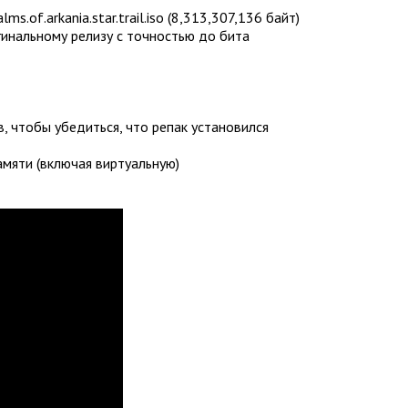
s.of.arkania.star.trail.iso (8,313,307,136 байт)
гинальному релизу с точностью до бита
, чтобы убедиться, что репак установился
мяти (включая виртуальную)