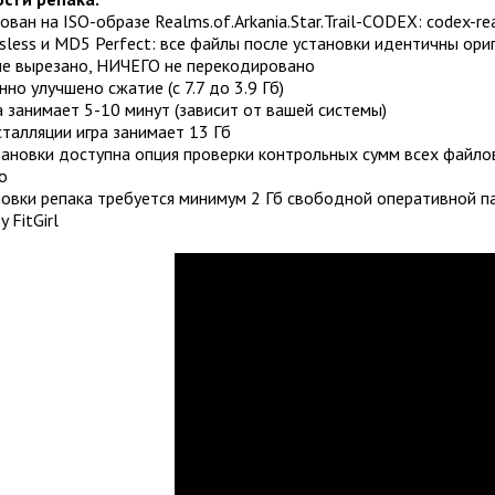
ован на ISO-образе Realms.of.Arkania.Star.Trail-CODEX: codex-realm
less и MD5 Perfect: все файлы после установки идентичны ори
е вырезано, НИЧЕГО не перекодировано
но улучшено сжатие (с 7.7 до 3.9 Гб)
 занимает 5-10 минут (зависит от вашей системы)
талляции игра занимает 13 Гб
ановки доступна опция проверки контрольных сумм всех файлов
о
овки репака требуется минимум 2 Гб свободной оперативной па
y FitGirl