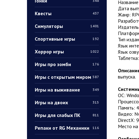
Гонки
348
Название
Дата выпу
Квесты
437
Жанр: RP
Разработч
Симуляторы
1401
Издательс
Платформ
Спортивные игры
Тип издан
192
Язык инт
Хоррор игры
Язык озву
1022
Таблетка
Игры про зомби
176
Описание
выпуска.
Игры с открытым миром
587
Системны
Игры на выживание
349
ОС: Windo
Процессор
Игры на двоих
315
Память: 4
Видео: Nv
Игры для слабых ПК
811
DirectX: 9
Место на 
Репаки от RG Механики
116
Особенно