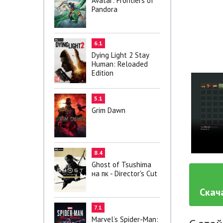
Avatar: Frontiers of
Pandora
6.1
Dying Light 2 Stay
Human: Reloaded
Edition
5.1
Grim Dawn
8.4
Ghost of Tsushima
на пк - Director's Cut
Скач
7.1
Marvel’s Spider-Man: