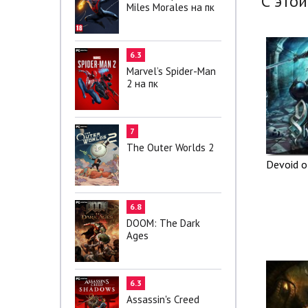
С этой
Miles Morales на пк
6.3
Marvel’s Spider-Man
2 на пк
7
The Outer Worlds 2
Devoid 
6.8
DOOM: The Dark
Ages
6.3
Assassin's Creed