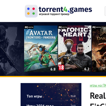
0
6.2
6.8
игры на П
Real
Топ игры
210
Игры 2026 года
760