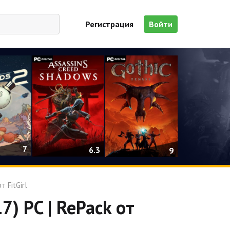
Регистрация
Войти
7
6.3
9
т FitGirl
17) PC | RePack от