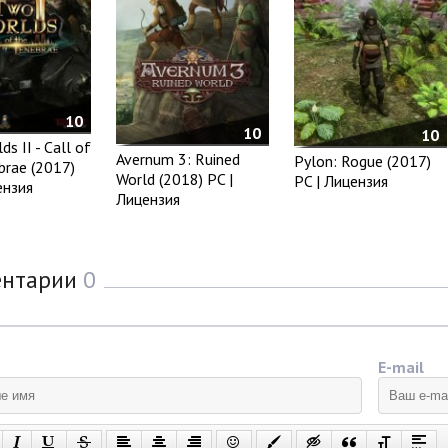
10
10
10
s II - Call of
Avernum 3: Ruined
Pylon: Rogue (2017)
brae (2017)
World (2018) PC |
PC | Лицензия
ензия
Лицензия
ентарии
0
E-mail