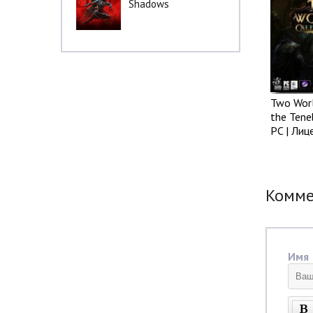
Shadows
Two World
the Tene
PC | Лиц
Комм
Имя