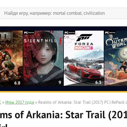
9
6.3
6.8
К
»
Игры 2017 года
» Realms of Arkania: Star Trail (2017) PC | RePack о
ms of Arkania: Star Trail (20