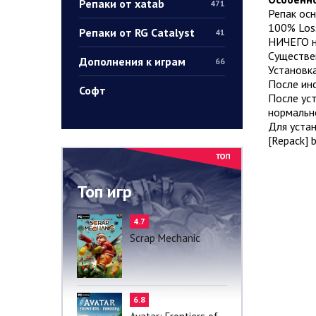
Репаки от xatab
471
Репак осн
100% Loss
Репаки от RG Catalyst
41
НИЧЕГО н
Существен
Дополнения к играм
66
Установка
После инс
Софт
После уст
нормальн
Для устан
[Repack] b
Топ игр
4.7
Scrap Mechanic
6.8