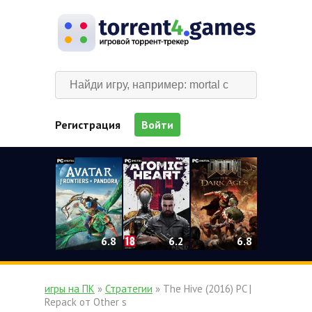
Регистрация
Войти
0
6.2
6.8
6.8
игры на ПК
»
Стратегии
» The Hive (2016) PC |
Repack от Other s