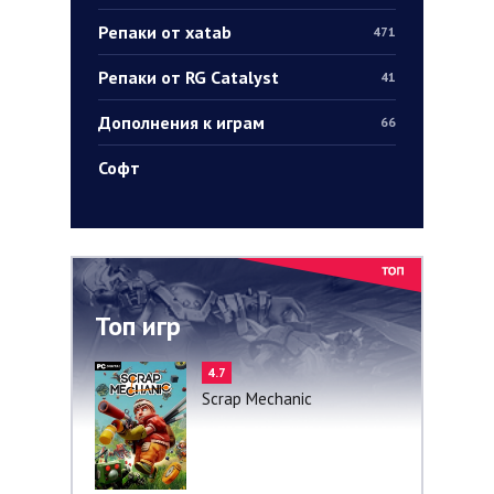
Репаки от xatab
471
Репаки от RG Catalyst
41
Дополнения к играм
66
Софт
Топ игр
4.7
Scrap Mechanic