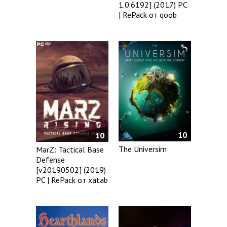
1.0.6192] (2017) PC
| RePack от qoob
10
10
The Universim
MarZ: Tactical Base
Defense
[v20190502] (2019)
PC | RePack от xatab