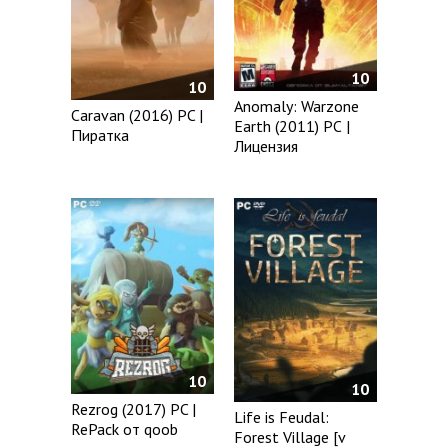
10
10
Anomaly: Warzone
Caravan (2016) PC |
Earth (2011) РС |
Пиратка
Лицензия
10
10
Rezrog (2017) PC |
Life is Feudal:
RePack от qoob
Forest Village [v