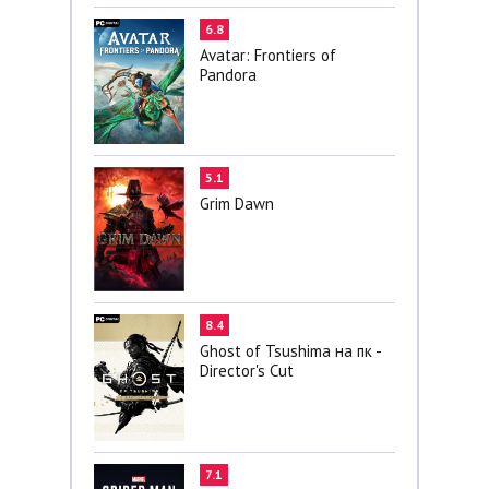
6.8
Avatar: Frontiers of
Pandora
5.1
Grim Dawn
8.4
Ghost of Tsushima на пк -
Director's Cut
7.1