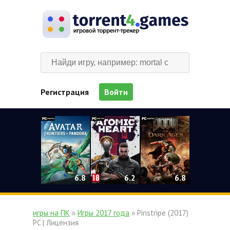
Регистрация
Войти
0
6.2
6.8
6.8
игры на ПК
»
Игры 2017 года
» Pinstripe (2017)
PC | Лицензия