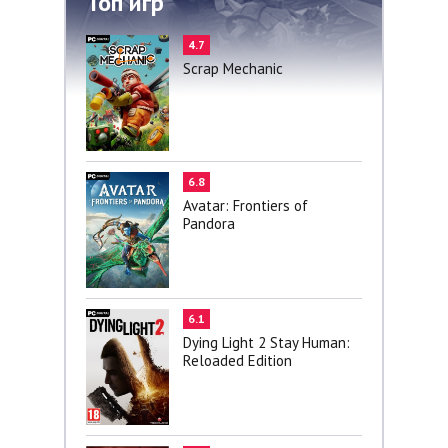
Топ игр
4.7
Scrap Mechanic
6.8
Avatar: Frontiers of
Pandora
6.1
Dying Light 2 Stay Human:
Reloaded Edition