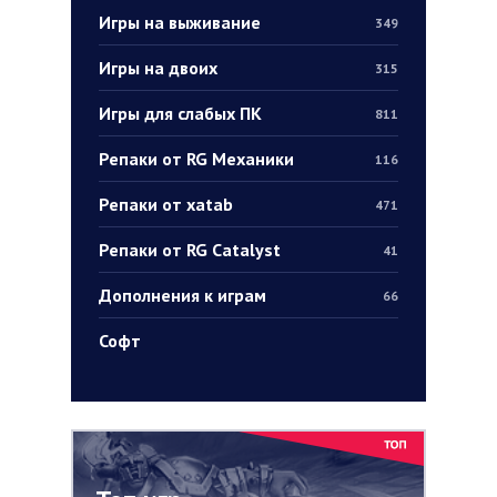
Игры на выживание
349
Игры на двоих
315
Игры для слабых ПК
811
Репаки от RG Механики
116
Репаки от xatab
471
Репаки от RG Catalyst
41
Дополнения к играм
66
Софт