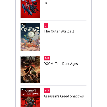
пк
7
The Outer Worlds 2
6.8
DOOM: The Dark Ages
6.3
Assassin's Creed Shadows