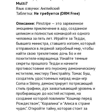
Multi7
Язык озвучки: Английский
Таблетка:
Не требуется (DRM Free)
Описание:
Pinstripe — это заряженное
эмоциями приключение в аду, созданное
целиком и полностью командой из одного
человека за пять лет. Играйте за Тедди,
бывшего министра, ставшего изгоем, который
отправился в ледяной загробный мир, чтобы
найти свою трехлетнюю дочь Бо и ее
похитителя-извращенца. Узнайте темные
секреты прошлого Тедди и начните
противостояние его гнусному демоническому
мстителю, мистеру Пинстрайпу. Томас Буш,
создатель удостоенных наград инди-игр
Coma и Skinny, демонстрирует потрясающий
стиль графики, дух захватывающий уровень и
пробирающую до костей историю, на
создание которой повлияли "Кошмар перед
Рождеством", "Коралина" и "Алиса в стране
чудес". Откройте тайну, которая стоит за