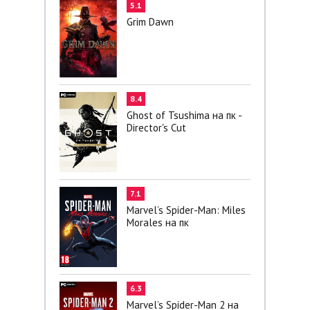
5.1
Grim Dawn
8.4
Ghost of Tsushima на пк -
Director's Cut
7.1
Marvel’s Spider-Man: Miles
Morales на пк
6.3
Marvel’s Spider-Man 2 на