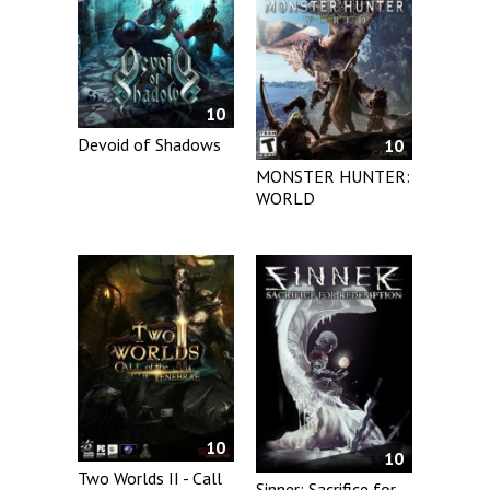
10
Devoid of Shadows
10
MONSTER HUNTER:
WORLD
10
10
Two Worlds II - Call
Sinner: Sacrifice for