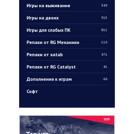
Игры на выживание
349
Игры на двоих
315
Игры для слабых ПК
811
Репаки от RG Механики
116
Репаки от xatab
471
Репаки от RG Catalyst
41
Дополнения к играм
66
Софт