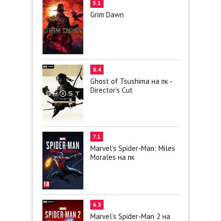
5.1
Grim Dawn
8.4
Ghost of Tsushima на пк -
Director's Cut
7.1
Marvel’s Spider-Man: Miles
Morales на пк
6.3
Marvel’s Spider-Man 2 на