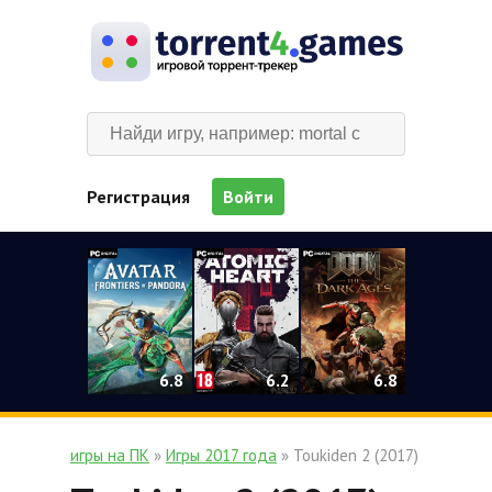
Регистрация
Войти
0
6.2
6.8
6.8
игры на ПК
»
Игры 2017 года
» Toukiden 2 (2017)