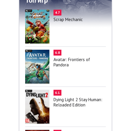
Топ игр
4.7
Scrap Mechanic
6.8
Avatar: Frontiers of
Pandora
6.1
Dying Light 2 Stay Human:
Reloaded Edition