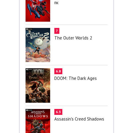
пк
7
The Outer Worlds 2
6.8
DOOM: The Dark Ages
6.3
Assassin's Creed Shadows