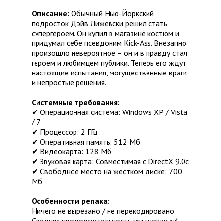
Описание:
Обычный Нью-Йоркский
подросток Дэйв Лижевски решил стать
супергероем. Он купил в магазине костюм и
придумал себе псевдоним Kick-Ass. Внезапно
произошло невероятное – он и в правду стал
героем и любимцем публики. Теперь его ждут
настоящие испытания, могущественные враги
и непростые решения.
Системные требования:
✔ Операционная система: Windows XР / Vista
/ 7
✔ Процессор: 2 ГГц
✔ Оперативная память: 512 Мб
✔ Видеокарта: 128 Мб
✔ Звуковая карта: Совместимая с DirectX 9.0c
✔ Свободное место на жёстком диске: 700
Мб
Особенности репака:
Ничего не вырезано / не перекодировано
Средняя продолжительность установки ~4