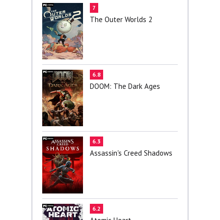
7
The Outer Worlds 2
6.8
DOOM: The Dark Ages
6.3
Assassin's Creed Shadows
6.2