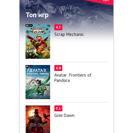
Топ игр
4.7
Scrap Mechanic
6.8
Avatar: Frontiers of
Pandora
5.1
Grim Dawn