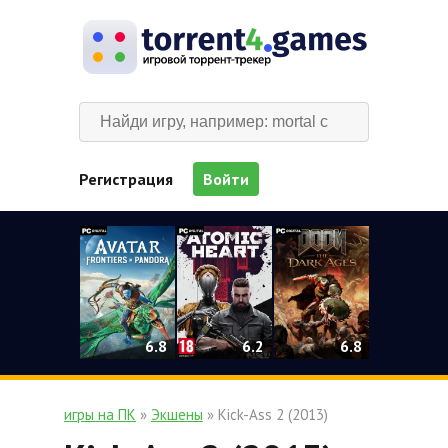
Регистрация
Войти
0
6.2
6.8
6.8
игры на ПК
»
Экшены
» Kick-Ass 2 (2013)