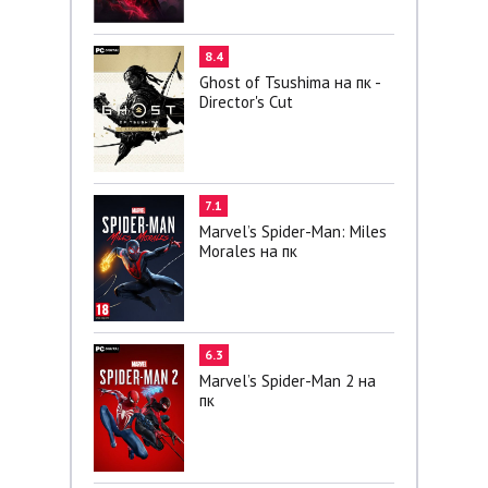
8.4
Ghost of Tsushima на пк -
Director's Cut
7.1
Marvel’s Spider-Man: Miles
Morales на пк
6.3
Marvel’s Spider-Man 2 на
пк