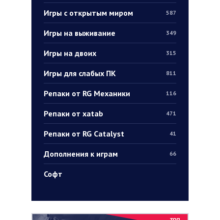
Игры с открытым миром
587
Игры на выживание
349
Игры на двоих
315
Игры для слабых ПК
811
Репаки от RG Механики
116
Репаки от xatab
471
Репаки от RG Catalyst
41
Дополнения к играм
66
Софт