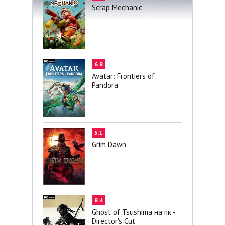
Scrap Mechanic
6.8
Avatar: Frontiers of
Pandora
5.1
Grim Dawn
8.4
Ghost of Tsushima на пк -
Director's Cut