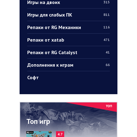
Игры на двоих
315
Игры для слабых ПК
811
Репаки от RG Механики
116
Репаки от xatab
471
Репаки от RG Catalyst
41
Дополнения к играм
66
Софт
Топ игр
4.7