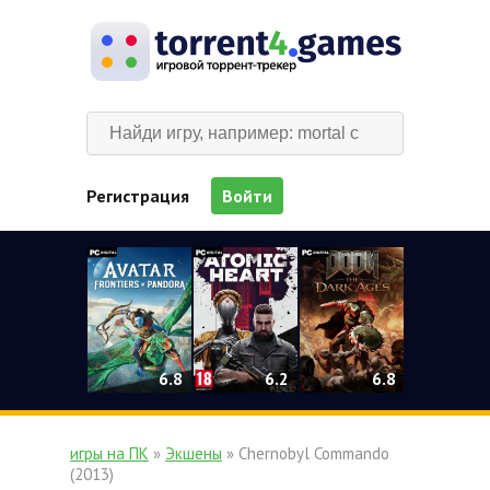
Регистрация
Войти
0
6.2
6.8
6.8
игры на ПК
»
Экшены
» Chernobyl Commando
(2013)