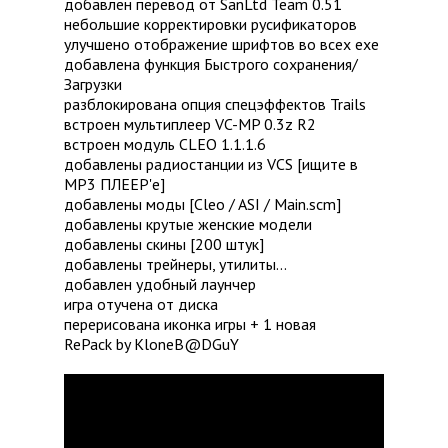
добавлен перевод от SanLtd Team 0.51
небольшие корректировки русификаторов
улучшено отображение шрифтов во всех exe
добавлена функция Быстрого сохранения/
Загрузки
разблокирована опция спецэффектов Trails
встроен мультиплеер VC-MP 0.3z R2
встроен модуль CLEO 1.1.1.6
добавлены радиостанции из VCS [ищите в
MP3 ПЛЕЕР'е]
добавлены моды [Cleo / ASI / Main.scm]
добавлены крутые женские модели
добавлены скины [200 штук]
добавлены трейнеры, утилиты...
добавлен удобный лаунчер
игра отучена от диска
перерисована иконка игры + 1 новая
RePack by KloneB@DGuY