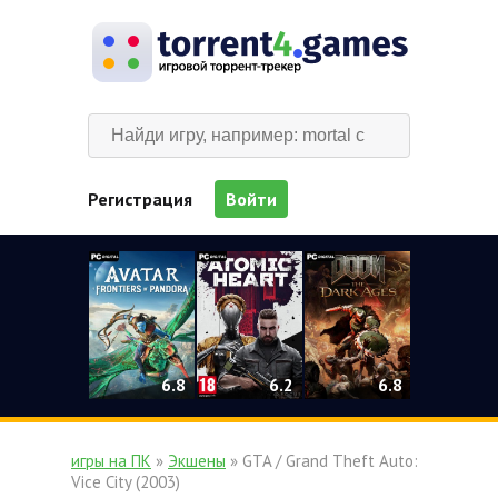
Регистрация
Войти
0
6.2
6.8
6.8
игры на ПК
»
Экшены
» GTA / Grand Theft Auto:
Vice City (2003)