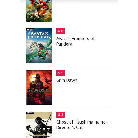
6.8
Avatar: Frontiers of
Pandora
5.1
Grim Dawn
8.4
Ghost of Tsushima на пк -
Director's Cut