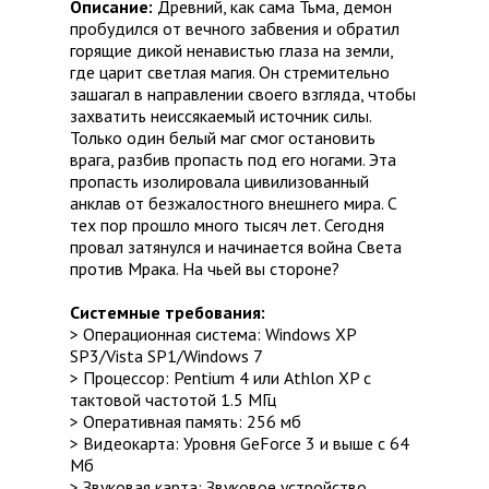
Описание:
Древний, как сама Тьма, демон
пробудился от вечного забвения и обратил
горящие дикой ненавистью глаза на земли,
где царит светлая магия. Он стремительно
зашагал в направлении своего взгляда, чтобы
захватить неиссякаемый источник силы.
Только один белый маг смог остановить
врага, разбив пропасть под его ногами. Эта
пропасть изолировала цивилизованный
анклав от безжалостного внешнего мира. С
тех пор прошло много тысяч лет. Сегодня
провал затянулся и начинается война Света
против Мрака. На чьей вы стороне?
Системные требования:
> Операционная система: Windows XP
SP3/Vista SP1/Windows 7
> Процессор: Pentium 4 или Athlon XP с
тактовой частотой 1.5 МГц
> Оперативная память: 256 мб
> Видеокарта: Уровня GeForce 3 и выше с 64
Мб
> Звуковая карта: Звуковое устройство,