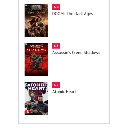
6.8
DOOM: The Dark Ages
6.3
Assassin's Creed Shadows
6.2
Atomic Heart