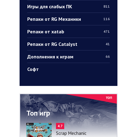
Игры для слабых ПК
811
Репаки от RG Механики
116
Репаки от xatab
471
Репаки от RG Catalyst
41
Дополнения к играм
66
Софт
Топ игр
4.7
Scrap Mechanic