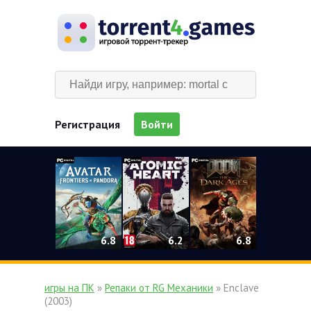
Регистрация
Войти
0
6.2
6.8
6.8
игры на ПК
»
Репаки от RG Механики
» Enclave
(2003)