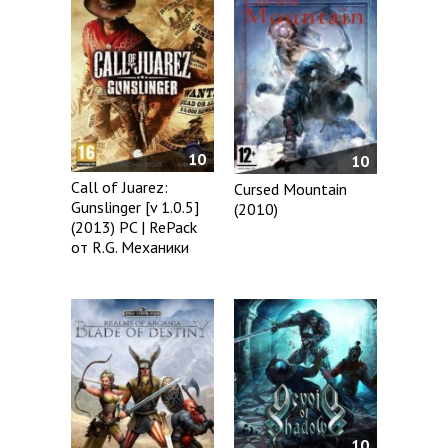
10
10
Call of Juarez:
Cursed Mountain
Gunslinger [v 1.0.5]
(2010)
(2013) PC | RePack
от R.G. Механики
10