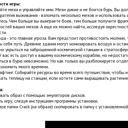
сти игры:
те мехи и управляйте ими. Мехи дикие и не боятся бурь. Вы дол
ратегия выживания - взломать несколько мехов и использовать 
есь. Чем больше вы выиграете боев, тем больше получите фраг
остей ваших мехов. А еще их можно найти, исследуя окрестнос
сти.
ода - это главная угроза. Вам предстоит противостоять молнии
 себе путь. Древние здания могут ионизировать воздух и остан
о укрыться на заброшенной космической станции в стратосфер
У вас есть доступ к вашему космическому кораблю, но недостат
ться в бурю невозможно. Но как только вы разблокируете отде
кономить много времени.
афтинг. Собирайте ресурсы во время всего путешествия, чтобы
ать теплицу на станции, если хотите сами выращивать растения
а:
вать образ с помощью эмуляторов дисков.
ь игру, следуя инструкциям программы установки.
е папки Crack (на образе) скопировать в папку с установленной