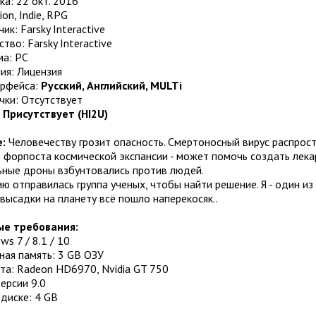
ка: 22 окт. 2016
on, Indie, RPG
ик: Farsky Interactive
тво: Farsky Interactive
а: РС
ия: Лицензия
ерфейса:
Русский, Английский, MULTi
чки: Отсутствует
:
Присутствует (HI2U)
:
Человечеству грозит опасность. Смертоносный вирус распрост
 форпоста космической экспансии - может помочь создать лекар
ьные дроны взбунтовались против людей.
ю отправилась группа ученых, чтобы найти решение. Я - один из 
высадки на планету всё пошло наперекосяк..
е требования:
ws 7 / 8.1 / 10
ная память: 3 GB ОЗУ
та: Radeon HD6970, Nvidia GT 750
Версии 9.0
диске: 4 GB