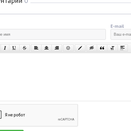
ентарии
0
E-mail