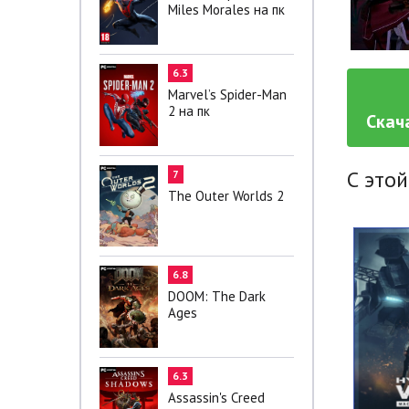
Miles Morales на пк
6.3
Marvel’s Spider-Man
2 на пк
Скач
С этой
7
The Outer Worlds 2
6.8
DOOM: The Dark
Ages
6.3
Assassin's Creed