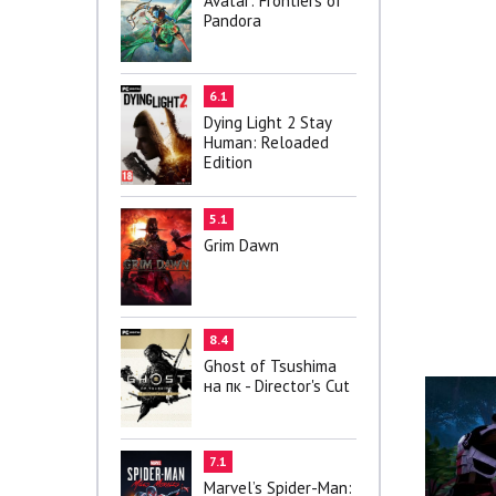
Avatar: Frontiers of
Pandora
6.1
Dying Light 2 Stay
Human: Reloaded
Edition
5.1
Grim Dawn
8.4
Ghost of Tsushima
на пк - Director's Cut
7.1
Marvel’s Spider-Man: