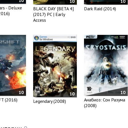
10
10
10
ars - Deluxe
BLACK DAY [BETA 4]
Dark Raid (2014)
2016)
(2017) PC | Early
Access
10
10
10
T (2016)
Анабиоз: Сон Разума
Legendary (2008)
(2008)