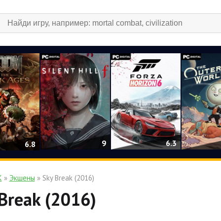
9
6.3
6.8
К
»
Экшены
» Sky Break (2016)
Break (2016)