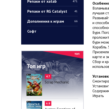
Репаки от xatab
471
Особенно
Взламывай
Репаки от RG Catalyst
41
лучшая ст
Развивайт
Дополнения к играм
66
и способн
способно
Софт
Буря. Пог
проложить
бури можн
Корабль. 
Приземля
карте и э
Сбор и кр
Топ игр
использов
Установк
4.7
Смонтиро
Scrap Mechanic
Установит
Содержимо
Играть
6.8