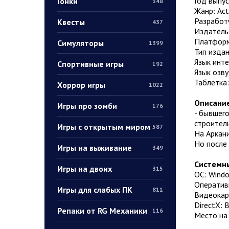
Год выпус
Гонки
348
Жанр: Acti
Разработч
Квесты
437
Издательс
Платформ
Симуляторы
1399
Тип издан
Язык инт
Спортивные игры
192
Язык озву
Таблетка
Хоррор игры
1022
Описание
Игры про зомби
176
- бывшего
строител
Игры с открытым миром
587
На Аркани
Но после 
Игры на выживание
349
Системны
Игры на двоих
315
ОС: Windo
Оператив
Игры для слабых ПК
811
Видеокар
DirectX: 
Репаки от RG Механики
116
Место на 