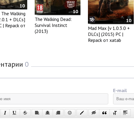
10
10
s The Walking
The Walking Dead:
2.0.1 + DLCs]
10
Survival Instinct
C | Repack от
Mad Max [v 1.0.3.0 +
(2013)
DLCs] (2015) PC |
Repack от xatab
ентарии
0
E-mail