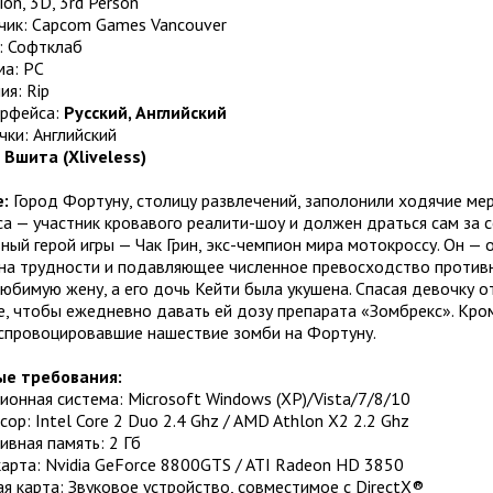
ion, 3D, 3rd Person
чик: Capcom Games Vancouver
: Софтклаб
а: PC
ия: Rip
ерфейса:
Русский, Английский
чки: Английский
:
Вшита (Xliveless)
:
Город Фортуну, столицу развлечений, заполонили ходячие ме
а — участник кровавого реалити-шоу и должен драться сам за се
вный герой игры — Чак Грин, экс-чемпион мира мотокроссу. Он — 
 на трудности и подавляющее численное превосходство противн
юбимую жену, а его дочь Кейти была укушена. Спасая девочку о
, чтобы ежедневно давать ей дозу препарата «Зомбрекс». Кром
 спровоцировавшие нашествие зомби на Фортуну.
е требования:
онная система: Microsoft Windows (XP)/Vista/7/8/10
ор: Intel Core 2 Duo 2.4 Ghz / AMD Athlon X2 2.2 Ghz
вная память: 2 Гб
арта: Nvidia GeForce 8800GTS / ATI Radeon HD 3850
я карта: Звуковое устройство, совместимое с DirectX®