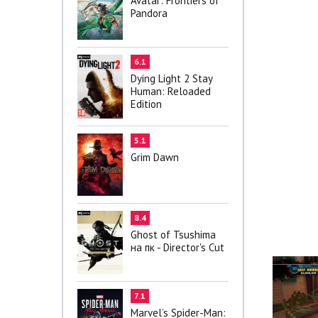
Avatar: Frontiers of
Pandora
6.1
Dying Light 2 Stay
Human: Reloaded
Edition
5.1
Grim Dawn
8.4
Ghost of Tsushima
на пк - Director's Cut
7.1
Marvel’s Spider-Man: