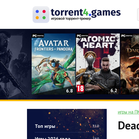
0
6.2
6.8
игры на П
Dead
Топ игры
210
Игры 2026 года
760