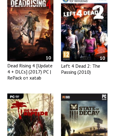
10
10
Dead Rising 4 [Update
Left 4 Dead 2: The
4 + DLCs] (2017) PC |
Passing (2010)
RePack от xatab