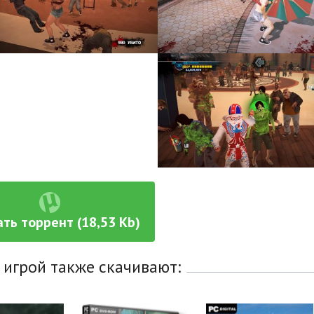
ть торрент (18,53 Kb)
 игрой также скачивают: