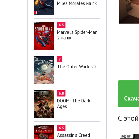
Miles Morales на пк
6.3
Marvel’s Spider-Man
2 на пк
7
The Outer Worlds 2
6.8
Скача
DOOM: The Dark
Ages
С этой
6.3
Assassin's Creed