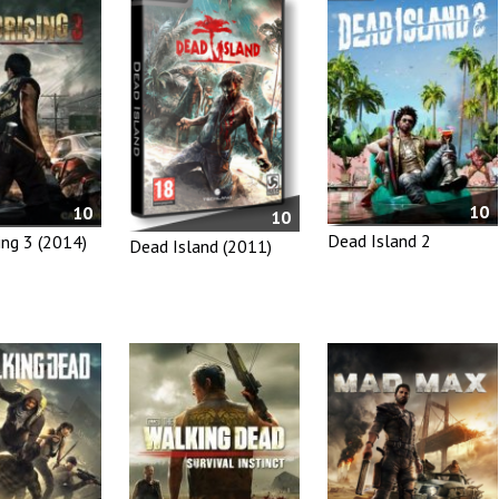
10
10
10
Dead Island 2
ing 3 (2014)
Dead Island (2011)