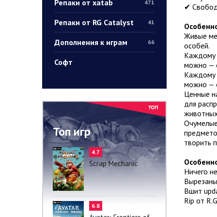
Репаки от xatab
471
✔ Свобод
Репаки от RG Catalyst
41
Особенно
Живые ме
Дополнения к играм
66
особей.
Каждому —
Софт
можно — 
Каждому —
можно — 
Ценные на
для распр
животных
Очумелые
Топ игр
предметов
творить 
4.7
Особенно
Scrap Mechanic
Ничего н
Вырезаны 
Вшит upd
Rip от R.
6.8