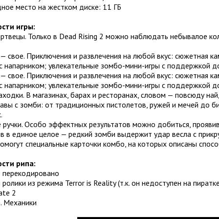
ное место на жестком диске: 11 ГБ
сти игры:
ртвецы. Только в Dead Rising 2 можно наблюдать небывалое ко
 свое. Приключения и развлечения на любой вкус: сюжетная ка
с напарником; увлекательные зомбо-мини-игры с поддержкой до
 свое. Приключения и развлечения на любой вкус: сюжетная ка
с напарником; увлекательные зомбо-мини-игры с поддержкой до
ходки. В магазинах, барах и ресторанах, словом — повсюду на
авы с зомби: от традиционных пистолетов, ружей и мечей до би
.
 ручки. Особо эффектных результатов можно добиться, проявив
 в единое целое — редкий зомби выдержит удар весла с прикру
помогут специальные карточки комбо, на которых описаны спос
сти рипа:
е перекодировано
ролики из режима Terror is Reality (т.к. он недоступен на пиратке
ate 2
G. Механики