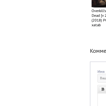
Overkill'
Dead [v 
(2018) P
xatab
Комм
Имя