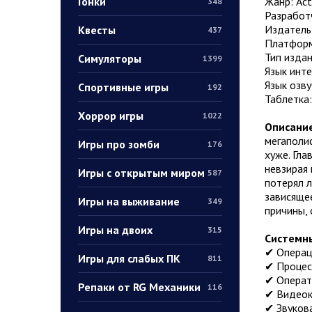
Гонки
Жанр: Act
348
Разработ
Издатель
Квесты
437
Платформ
Тип издан
Симуляторы
1399
Язык инт
Язык озву
Спортивные игры
192
Таблетка
Хоррор игры
1022
Описание
мегаполис
Игры про зомби
176
хуже. Гла
невзирая
Игры с открытым миром
587
потерял л
зависящее
Игры на выживание
349
причины,
Игры на двоих
315
Системны
✔ Операци
Игры для слабых ПК
811
✔ Процесс
✔ Операти
Репаки от RG Механики
116
✔ Видеок
✔ Звукова