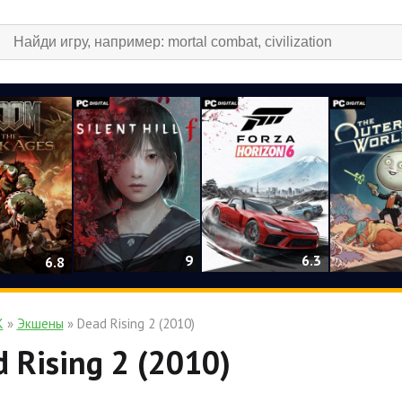
9
6.3
6.8
К
»
Экшены
» Dead Rising 2 (2010)
 Rising 2 (2010)