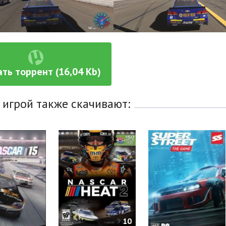
ть торрент (16,04 Kb)
 игрой также скачивают:
10