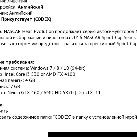
ия: Лицензия
ерфейса:
Английский
чки: Английский
:
Присутствует (CODEX)
:
NASCAR Heat Evolution продолжает серию автосимуляторов N
льшой выбор машин и пилотов из 2016 NASCAR Sprint Cup Serie
se, в котором им предстоит сразиться за престижный Sprint Cup
е требования:
ная система: Windows 7 / 8 / 10 (64-bit)
: Intel Core i3 530 or AMD FX 4100
ная память: 4 GB
иск: 7 GB
а: Nvidia GTX 460 / AMD HD 5870 | DirectX: 11
а:
вить
овать содержимое папки "CODEX" в папку с установленной игрой,