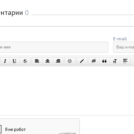
ентарии
0
E-mail