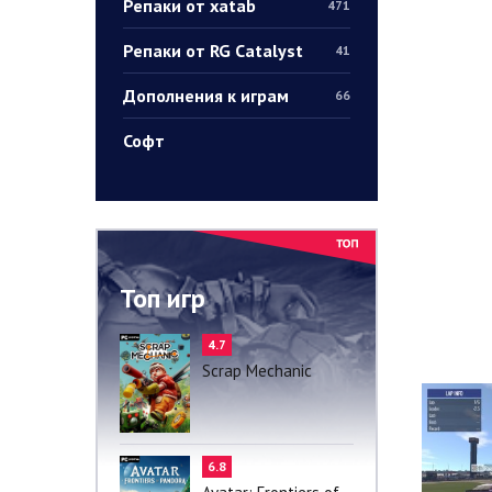
Репаки от xatab
471
Репаки от RG Catalyst
41
Дополнения к играм
66
Софт
Топ игр
4.7
Scrap Mechanic
6.8