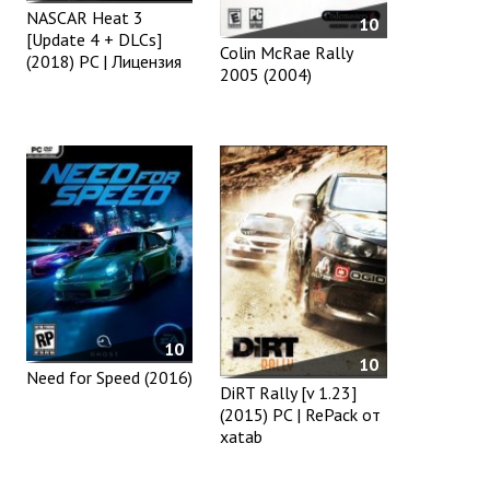
NASCAR Heat 3
10
[Update 4 + DLCs]
Colin McRae Rally
(2018) PC | Лицензия
2005 (2004)
10
10
Need for Speed (2016)
DiRT Rally [v 1.23]
(2015) PC | RePack от
xatab