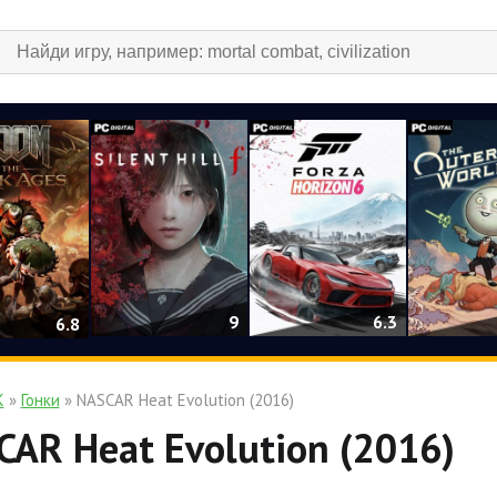
9
6.3
6.8
К
»
Гонки
» NASCAR Heat Evolution (2016)
AR Heat Evolution (2016)