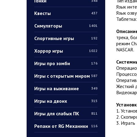
Гонки
Тип издан
348
Язык инт
Язык озву
Квесты
437
Таблетка
Симуляторы
1401
Описание
трека, бо
Спортивные игры
192
режим Cha
NASCAR.
Хоррор игры
1022
Системны
Игры про зомби
176
Операцион
Процессор
Игры с открытым миром
587
Оператив
Жесткий д
Игры на выживание
349
Видеокарт
Игры на двоих
315
Установк
1. Устано
Игры для слабых ПК
811
2. Скопир
3. Играть
Репаки от RG Механики
116