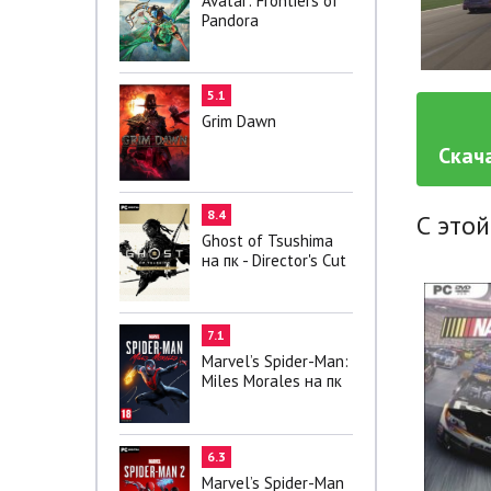
Avatar: Frontiers of
Pandora
5.1
Grim Dawn
Скача
8.4
С этой
Ghost of Tsushima
на пк - Director's Cut
7.1
Marvel’s Spider-Man:
Miles Morales на пк
6.3
Marvel’s Spider-Man