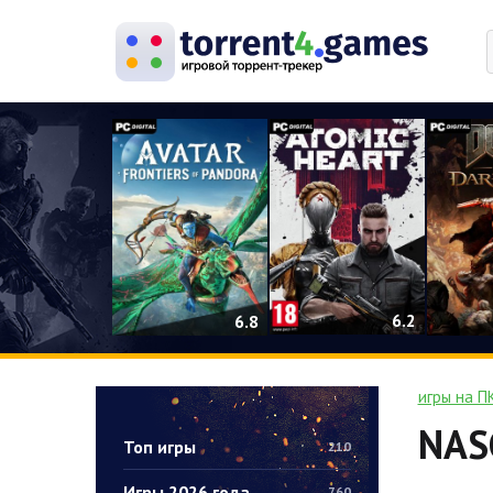
0
6.2
6.8
игры на П
NASC
Топ игры
210
Игры 2026 года
760