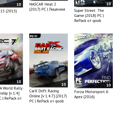
10
NASCAR Heat 2
10
(2017) PC | Лицензия
Super Street: The
15 (2015)
Game (2018) PC |
RePack от qoob
10
10
10
A World Rally
CarX Drift Racing
Forza Motorsport 6:
ship [v 1.4]
Online [v 1.4.7] (2017)
Apex (2016)
C | RePack от
PC | RePack от qoob