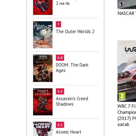
2 на пк
NASCAR '
7
The Outer Worlds 2
6.8
DOOM: The Dark
Ages
6.3
Assassin's Creed
Shadows
WRC 7 FI
Champion
(2017) P
xatab
6.2
Atomic Heart