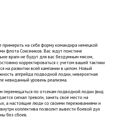
е примерить на себя форму командира немецкой
ами флота Союзников. Вас ждут поистине
ыне враги не будут для вас бездумным мясом,
постоянно корректироваться с учетом вашей тактики
тся на развитии всей кампании в целом. Новый
ожность апгрейда подводной лодки, невероятная
ле невиданный уровень реализма.
ам перемещаться по отсекам подводной лодки (вид
ается сигнал тревоги, занять своё место на
ных, а настоящие люди со своими переживаниями и
 внутри коллектива позволит вывести боевой дух
ны без сбоев.