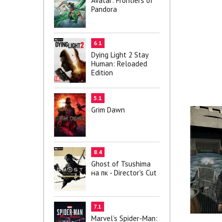
Avatar: Frontiers of
Pandora
6.1
Dying Light 2 Stay
Human: Reloaded
Edition
5.1
Grim Dawn
8.4
Ghost of Tsushima
на пк - Director's Cut
7.1
Marvel’s Spider-Man: