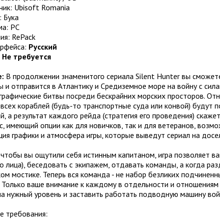
ик: Ubisoft Romania
 Бука
а: PC
ия: RePack
ерфейса:
Русский
:
Не требуется
:
В продолжении знаменитого сериала Silent Hunter вы сможет
 и отправится в Атлантику и Средиземное море на войну с сил
рафические битвы посреди бескрайних морских просторов. Отн
всех кораблей (будь-то транспортные суда или конвой) будут 
й, а результат каждого рейда (стратегия его проведения) скаже
, имеющий опции как для новичков, так и для ветеранов, возм
ия графики и атмосфера игры, которые выведут сериал на досе
 чтобы вы ощутили себя истинным капитаном, игра позволяет в
о лица), беседовать с экипажем, отдавать команды, а когда разд
ом мостике. Теперь вся команда - не набор безликих подчинен
. Только ваше внимание к каждому в отдельности и отношениям
на нужный уровень и заставить работать подводную машину вой
е требования: