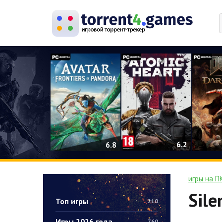
0
6.2
6.8
игры на П
Sile
Топ игры
210
Игры 2026 года
760