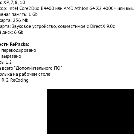
 XP, 7, 8, 10
сор: Intel Core2Duo E4400 или AMD Athlon 64 X2 4000+ или вы
вная память: 1 Gb
карта: 256 Mb
арта: Звуковое устройство, совместимое с DirectX 9.0с
 диск: 6 Gb
сти RePacka:
е перекодировано
е вырезано
ры 1.2
а всего "Дополнительного ПО"
ярлыка на рабочем столе
 R.G. ReCoding