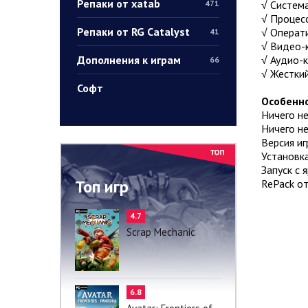
Репаки от xatab
√ Система:
471
√ Процес
Репаки от RG Catalyst
√ Операти
41
√ Видео-
Дополнения к играм
√ Аудио-к
66
√ Жесткий
Софт
Особенно
Ничего н
Ничего н
Версия иг
Установк
Запуск с 
Топ игр
RePack от
4.7
Scrap Mechanic
6.8