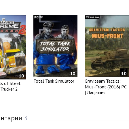
10
10
10
Total Tank Simulator
Graviteam Tactics:
s of Steel:
Mius-Front (2016) PC
Trucker 2
| Лицензия
ентарии
3