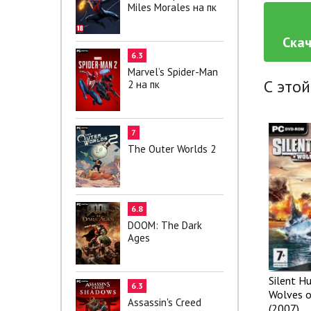
Miles Morales на пк
Скач
6.3
Marvel’s Spider-Man
С этой
2 на пк
7
The Outer Worlds 2
6.8
DOOM: The Dark
Ages
Silent Hu
6.3
Wolves of
Assassin's Creed
(2007)