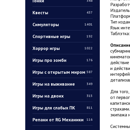
Гонки
348
Разработч
Издатель:
Квесты
437
Платформ
Тип издан
Симуляторы
1401
Язык инт
Таблэтка
Спортивные игры
192
Описание
Хоррор игры
1022
субмарины
кинематог
Игры про зомби
176
действие 
и действи
Игры с открытым миром
587
интерфейс
детализац
Игры на выживание
349
Для того,
Игры на двоих
315
от первог
капитанск
Игры для слабых ПК
811
страхами
экипажа 
Репаки от RG Механики
116
Системны