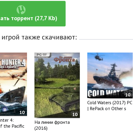
ать торрент (27,7 Kb)
 игрой также скачивают:
10
Cold Waters (2017) PC
| RePack от Other s
10
10
nter 4:
На линии фронта
 the Pacific
(2016)