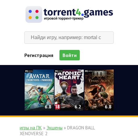
Регистрация
Войти
0
6.2
6.8
6.8
игры на ПК
»
Экшены
» DRAGON BALL
XENOVERSE 2