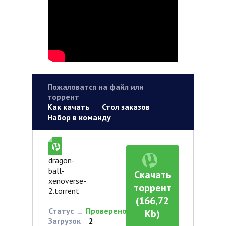
Пожаловатся на файл или
торрент
Как качать
Стол заказов
Набор в команду
dragon-
ball-
Скачать
xenoverse-
торрент
2.torrent
(166,72
Статус
Проверено
Kb)
Загрузок
2