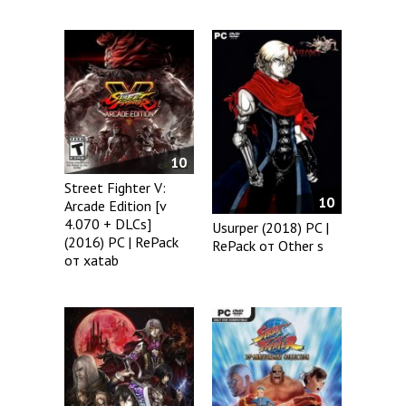
10
Street Fighter V:
10
Arcade Edition [v
4.070 + DLCs]
Usurper (2018) PC |
(2016) PC | RePack
RePack от Other s
от xatab