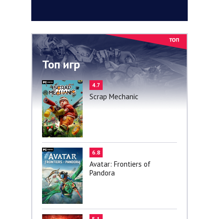
Топ игр
4.7
Scrap Mechanic
6.8
Avatar: Frontiers of
Pandora
5.1