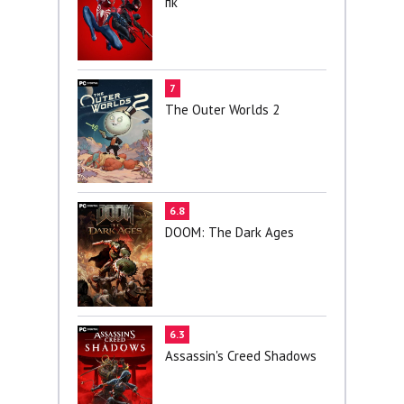
пк
7
The Outer Worlds 2
6.8
DOOM: The Dark Ages
6.3
Assassin's Creed Shadows