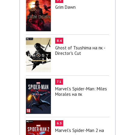
Grim Dawn
8.4
Ghost of Tsushima на пк -
Director's Cut
7.1
Marvel’s Spider-Man: Miles
Morales на пк
6.3
Marvel’s Spider-Man 2 на