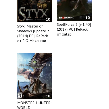
10
10
SpellForce 3 [v 1.40]
Styx: Master of
(2017) PC | RePack
Shadows [Update 2]
от xatab
(2014) PC | RePack
от R.G. Механики
10
MONSTER HUNTER:
WORLD