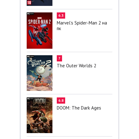
6.3
Marvel’s Spider-Man 2 на
пк
7
The Outer Worlds 2
6.8
DOOM: The Dark Ages