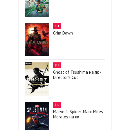
5.1
Grim Dawn
8.4
Ghost of Tsushima на пк -
Director's Cut
7.1
Marvel’s Spider-Man: Miles
Morales на пк