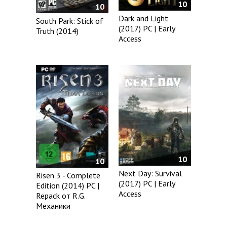
10
10
Dark and Light
South Park: Stick of
(2017) PC | Early
Truth (2014)
Access
10
10
Next Day: Survival
Risen 3 - Complete
(2017) PC | Early
Edition (2014) PC |
Access
Repack от R.G.
Механики