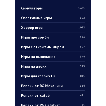
Симуляторы
1401
Спортивные игры
192
Хоррор игры
1022
Игры про зомби
176
Игры с открытым миром
587
Игры на выживание
349
Игры на двоих
315
Игры для слабых ПК
811
Репаки от RG Механики
116
Репаки от xatab
471
Репаки от RG Catalyst
41