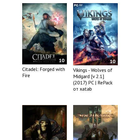
10
10
Citadel: Forged with
Vikings - Wolves of
Fire
Midgard [v 2.1]
(2017) PC | RePack
от xatab