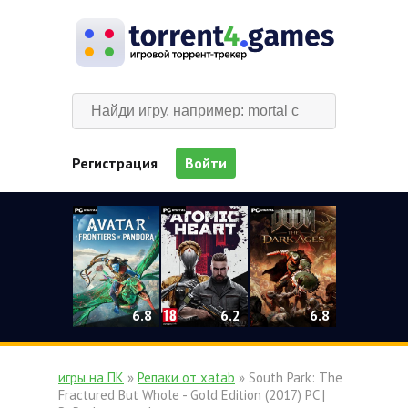
Регистрация
Войти
0
6.2
6.8
6.8
игры на ПК
»
Репаки от xatab
» South Park: The
Fractured But Whole - Gold Edition (2017) PC |