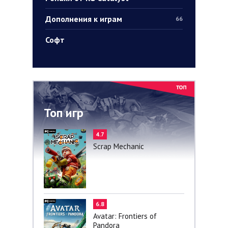
Дополнения к играм
66
Софт
Топ игр
4.7
Scrap Mechanic
6.8
Avatar: Frontiers of
Pandora