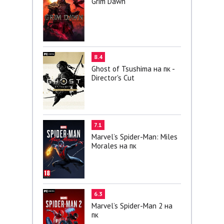
Grim Dawn
8.4
Ghost of Tsushima на пк -
Director's Cut
7.1
Marvel’s Spider-Man: Miles
Morales на пк
6.3
Marvel’s Spider-Man 2 на
пк