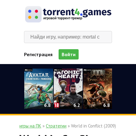
Регистрация
Войти
0
6.2
6.8
6.8
игры на ПК
»
Стратегии
» World in Conflict (2009)