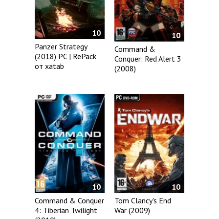
10
10
Panzer Strategy
Command &
(2018) PC | RePack
Conquer: Red Alert 3
от xatab
(2008)
10
10
Command & Conquer
Tom Clancy's End
4: Tiberian Twilight
War (2009)