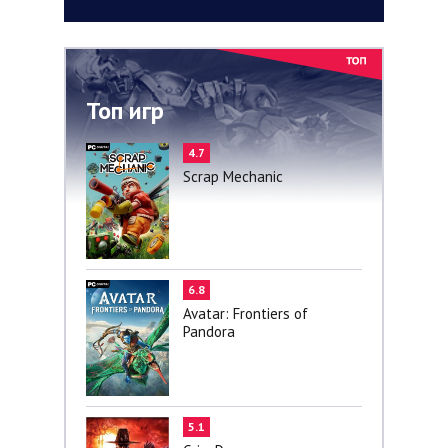
Топ игр
4.7
Scrap Mechanic
6.8
Avatar: Frontiers of
Pandora
5.1