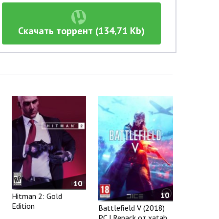
Скачать торрент (134,71 Kb)
10
10
Hitman 2: Gold
Edition
Battlefield V (2018)
PC | Repack от xatab