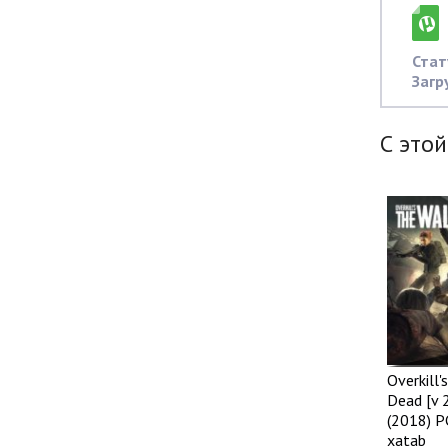
Стат
Загр
С этой
Overkill'
Dead [v 
(2018) P
xatab