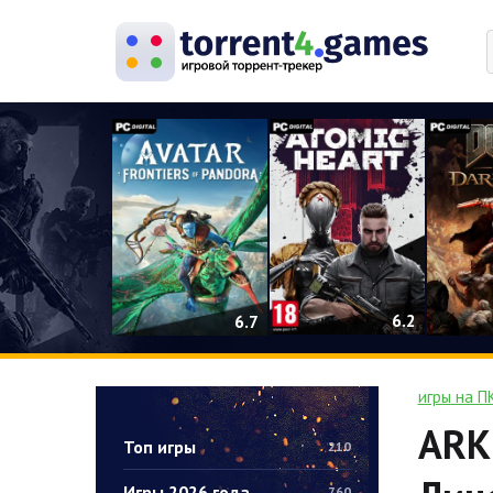
0
6.2
6.7
игры на П
ARK:
Топ игры
210
Игры 2026 года
760