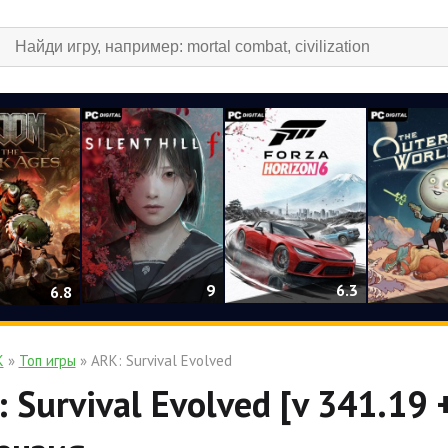
9
6.3
6.8
К
»
Топ игры
» ARK: Survival Evolved
 Survival Evolved [v 341.19 +