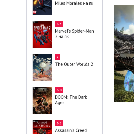
Miles Morales на пк
6.3
Marvel’s Spider-Man
2 на пк
7
The Outer Worlds 2
6.8
DOOM: The Dark
Ages
6.3
Assassin's Creed