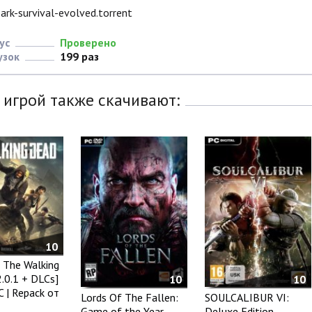
ark-survival-evolved.torrent
ус
Проверено
узок
199 раз
 игрой также скачивают:
10
s The Walking
2.0.1 + DLCs]
10
10
C | Repack от
Lords Of The Fallen:
SOULCALIBUR VI:
Game of the Year
Deluxe Edition