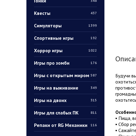
Гонки
348
Квесты
437
Симуляторы
1399
Спортивные игры
192
Хоррор игры
1022
Описа
Игры про зомби
176
Игры с открытым миром
Будучи вы
587
охотиться
Игры на выживание
противост
349
громадных
охотьтесь
Игры на двоих
315
Особенно
Игры для слабых ПК
811
▪ Пища, в
▪ Сбор ре
Репаки от RG Механики
116
▪ Сажайт