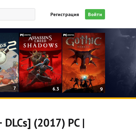
Регистрация
Войти
7
6.3
9
 DLCs] (2017) PC |