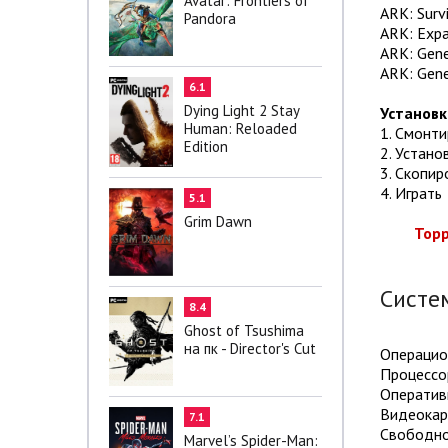
Avatar: Frontiers of
ARK: Surv
Pandora
ARK: Expa
ARK: Gene
ARK: Gene
6.1
Dying Light 2 Stay
Установк
Human: Reloaded
1. Смонт
Edition
2. Устано
3. Скопир
4. Играть
5.1
Grim Dawn
Торр
Систе
8.4
Ghost of Tsushima
на пк - Director's Cut
Операцион
Процессор
Оператив
Видеокарт
7.1
Свободно
Marvel’s Spider-Man: