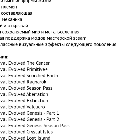
ай высшие формы жизни
а племен
я составляющая
р механика
й и открывай
й сохраняемый мир и мета-вселенная
ая поддержка модов мастерской steam
классные визуальные эффекты следующего поколения
ния:
ival Evolved The Center
ival Evolved Primitive+
ival Evolved Scorched Earth
ival Evolved Ragnarok
ival Evolved Season Pass
ival Evolved Aberration
ival Evolved Extinction
ival Evolved Valguero
val Evolved Genesis - Part 1
val Evolved Genesis - Part 2
ival Evolved Genesis Season Pass
val Evolved Crystal Isles
ival Evolved Lost Island