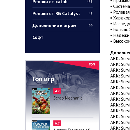
▪ Призыв
Репаки от xatab
471
▪ Систем
▪ Ролева
Репаки от RG Catalyst
41
▪ Хардко
▪ Исследу
Дополнения к играм
66
▪ Большо
▪ Надежн
Софт
▪ Высоко
Дополне
ARK: Surv
ARK: Surv
ARK: Surv
ARK: Surv
Топ игр
ARK: Surv
ARK: Surv
4.7
ARK: Surv
Scrap Mechanic
ARK: Surv
ARK: Survi
ARK: Survi
ARK: Surv
ARK: Survi
6.7
ARK: Surv