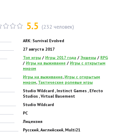
5.5
(
232
человек)
ARK: Survival Evolved
27 августа 2017
Топ игры
/
Игры 2017 года
/
Экшены
/
RPG
/
Игры на выживание
/
Игры с открытым
миром
Игры на выживание
,
Игры с открытым
миром
,
Тактические ролевые игры
Studio Wildcard , Instinct Games , Efecto
Studios , Virtual Basement
Studio Wildcard
PC
Лицензия
Русский, Английский, Multi21