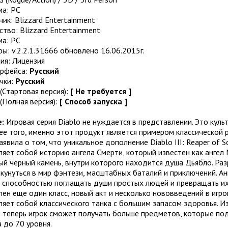
а: РС
ик: Blizzard Entertainment
тво: Blizzard Entertainment
а: PC
ры: v.2.2.1.31666 обновлено 16.06.2015г.
ия: Лицензия
ерфейса:
Русский
чки:
Русский
(Стартовая версия):
[ Не требуется ]
(Полная версия):
[ Способ запуска ]
е:
Игровая серия Diablo не нуждается в представлении. Это куль
ее того, именно этот продукт является примером классической 
заявила о том, что уникальное дополнение Diablo III: Reaper of 
яет собой историю ангела Смерти, который известен как ангел 
й черный камень, внутри которого находится душа Дьябло. Разр
кунуться в мир фэнтези, масштабных баталий и приключений. Ан
 способностью поглащать души простых людей и превращать их
ен еще один класс, новый акт и несколько нововведений в игро
яет собой классического танка с большим запасом здоровья. И
 теперь игрок сможет получать больше предметов, которые под
 до 70 уровня.