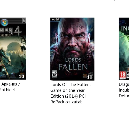
10
10
: Аркания /
Drag
Lords Of The Fallen:
Gothic 4
Inqui
Game of the Year
Delux
Edition (2014) PC |
RePack от xatab