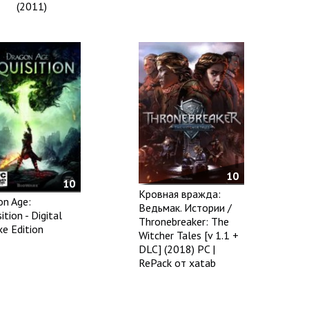
(2011)
10
10
Кровная вражда:
on Age:
Ведьмак. Истории /
sition - Digital
Thronebreaker: The
e Edition
Witcher Tales [v 1.1 +
DLC] (2018) PC |
RePack от xatab