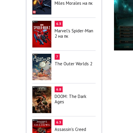
Miles Morales на пк
6.3
Marvel’s Spider-Man
2 на пк
7
The Outer Worlds 2
6.8
DOOM: The Dark
Ages
6.3
Assassin's Creed