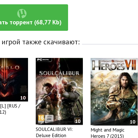
ать торрент (68,77 Kb)
 игрой также скачивают:
10
[L] [RUS /
12)
10
10
SOULCALIBUR VI:
Might and Magic
Deluxe Edition
Heroes 7 (2015)