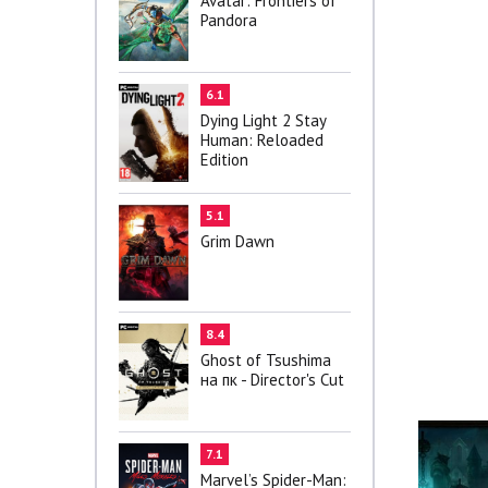
Avatar: Frontiers of
Pandora
6.1
Dying Light 2 Stay
Human: Reloaded
Edition
5.1
Grim Dawn
8.4
Ghost of Tsushima
на пк - Director's Cut
7.1
Marvel’s Spider-Man: