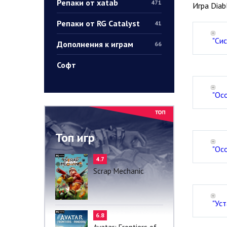
Репаки от xatab
471
Игра Diab
Репаки от RG Catalyst
41
"Си
Дополнения к играм
66
Софт
"Ос
Топ игр
"Ос
4.7
Scrap Mechanic
"Уст
6.8