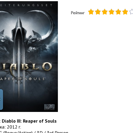
Рейтинг
:
Diablo III: Reaper of Souls
ка: 2012 г.
 (Rogue/Action) / 3D / 3rd Person