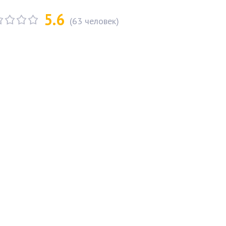
5.6
(
63
человек)