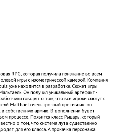
товая RPG, которая получила признание во всем
ролевой игры с изометрической камерой. Компания
Souls уже находится в разработке. Сюжет игры
Мальтаель. Он получил уникальный артефакт -
аботчики говорят о том, что все игроки смогут с
гелй Malthael очень грозный противник: он
 в собственную армию. В дополнении будет
вом процессе. Появится класс Рыцарь, который
звестно о том, что система лута существенно
ходят для его класса. А прокачка персонажа