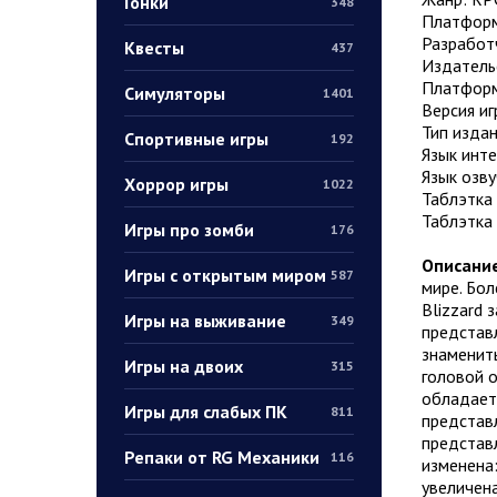
Гонки
348
Платформ
Разработч
Квесты
437
Издательс
Платформ
Симуляторы
1401
Версия иг
Тип издан
Спортивные игры
192
Язык инт
Язык озву
Хоррор игры
1022
Таблэтка 
Таблэтка 
Игры про зомби
176
Описани
Игры с открытым миром
587
мире. Бол
Blizzard 
Игры на выживание
349
представл
знамениты
Игры на двоих
315
головой о
обладает
Игры для слабых ПК
811
представл
представл
Репаки от RG Механики
116
изменена:
увеличена