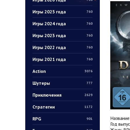
Игры 2025 года
760
Игры 2024 года
760
Игры 2023 года
760
Игры 2022 года
760
Игры 2021 года
760
Action
3076
Шутеры
777
Приключения
2629
Стратегии
1172
Название
RPG
901
Год выпус
Жанр: RPG