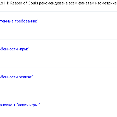
lo III: Reaper of Souls рекомендована всем фанатам изометрич
стемные требования:"
обенности игры:"
обенности релиза:"
ановка + Запуск игры:"