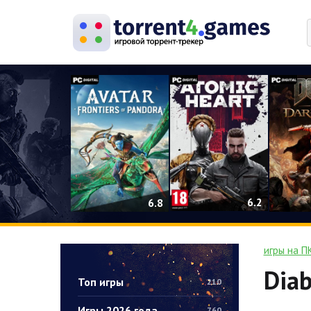
0
6.2
6.8
игры на П
Diab
Топ игры
210
Игры 2026 года
760