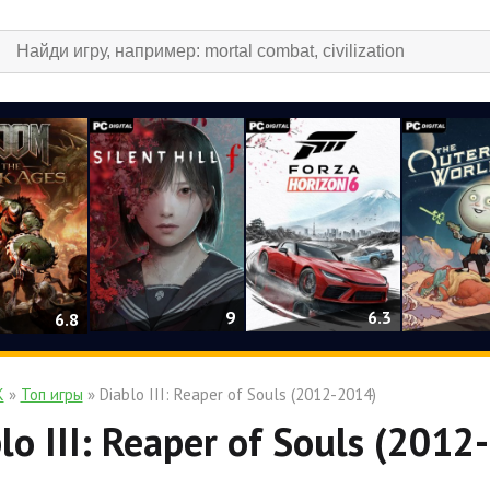
9
6.3
6.8
К
»
Топ игры
» Diablo III: Reaper of Souls (2012-2014)
lo III: Reaper of Souls (2012