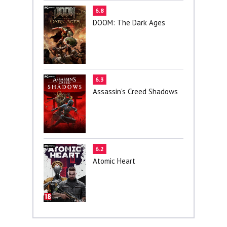
6.8
DOOM: The Dark Ages
6.3
Assassin's Creed Shadows
6.2
Atomic Heart