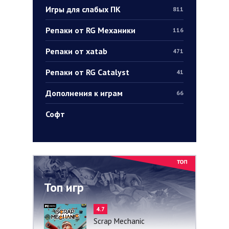
Игры для слабых ПК
811
Репаки от RG Механики
116
Репаки от xatab
471
Репаки от RG Catalyst
41
Дополнения к играм
66
Софт
Топ игр
4.7
Scrap Mechanic