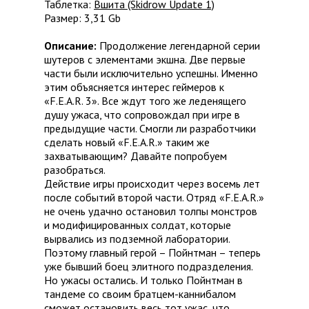
Таблетка:
Вшита (Skidrow Update 1)
Размер: 3,31 Gb
Описание:
Продолжение легендарной серии
шутеров с элементами экшна. Две первые
части были исключительно успешны. Именно
этим объясняется интерес геймеров к
«F.E.A.R. 3». Все ждут того же леденящего
душу ужаса, что сопровождал при игре в
предыдущие части. Смогли ли разработчики
сделать новый «F.E.A.R.» таким же
захватывающим? Давайте попробуем
разобраться.
Действие игры происходит через восемь лет
после событий второй части. Отряд «F.E.A.R.»
не очень удачно остановил толпы монстров
и модифицированных солдат, которые
вырвались из подземной лаборатории.
Поэтому главный герой – Пойнтман – теперь
уже бывший боец элитного подразделения.
Но ужасы остались. И только Пойнтман в
тандеме со своим братцем-каннибалом
сможет остановить весь тот ужас, что