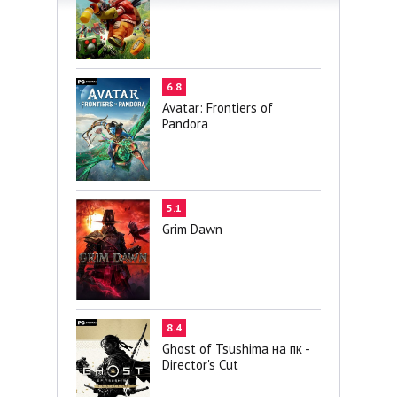
6.8
Avatar: Frontiers of
Pandora
5.1
Grim Dawn
8.4
Ghost of Tsushima на пк -
Director's Cut