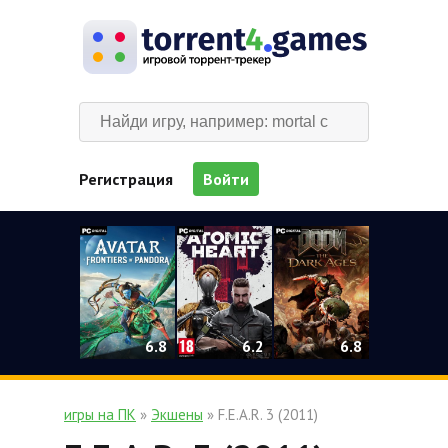
Регистрация
Войти
0
6.2
6.8
6.8
игры на ПК
»
Экшены
» F.E.A.R. 3 (2011)