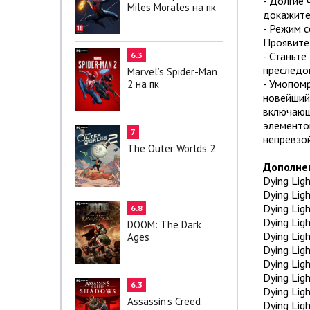
- Долгие 
Miles Morales на пк
докажите,
- Режим с
Проявите 
- Станьте
6.3
преследов
Marvel’s Spider-Man
- Умопомр
2 на пк
новейший,
включающа
элементо
7
непревзо
The Outer Worlds 2
Дополне
Dying Lig
Dying Lig
Dying Ligh
6.8
Dying Lig
DOOM: The Dark
Dying Ligh
Ages
Dying Ligh
Dying Lig
Dying Ligh
6.3
Dying Lig
Assassin's Creed
Dying Ligh