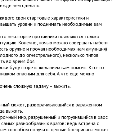
режде чем сделать.
каждого свои стартовые характеристики и
 повышать уровни и поднимать необходимые вам
у что некоторые противники появляются только
ситуацию. Конечно, ночью можно совершать набеги
х есть оружие и прочая необходимая нам амуниция)
лодного до огнестрельного), несколько типов
ть во время боя.
роки будут гореть желанием вам помочь. Кто-то
слишком опасным для себя. А что еще можно
 очень сложную задачу – выжить.
енный сюжет, разворачивающийся в зараженном
да выжить.
громный мир, разрушенный и погрузившийся в хаос.
самых разнообразных врагов: ведь встреча с
нным способом получить ценные боеприпасы может