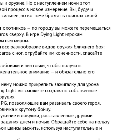
ы и оружие. Но с наступлением ночи этот
ой процесс в новое измерение. Вы, будучи
сильнее, но во тьме бродят в поисках своей
от охотников — по городу вы можете перемещаться
ов сверху. В игре Dying Light игрокам
крытым миром.
уя все разнообразие видов оружия ближнего боя:
агов с ног, отрубайте им конечности, спасайте
робовики и винтовки, чтобы получить
желательное внимание — и обязательно его
к нему можно прикрепить зажигалку для урона
ng Light вы сможете создавать собственные
орудия.
RPG, позволяющие вам развивать своего героя,
овичка к крутому бойцу.
ружение и ловушки, расставленные другими
 задания днем и ночью. Обращайте себе на пользу
вои шансы выжить, используя наступательные и