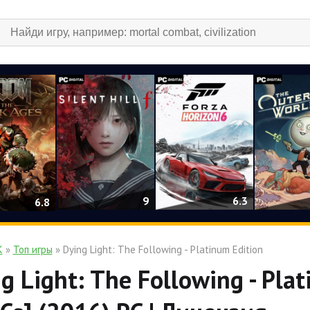
9
6.3
6.8
К
»
Топ игры
» Dying Light: The Following - Platinum Edition
g Light: The Following - Plat