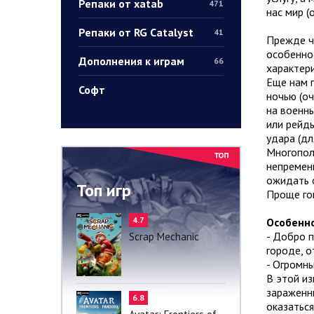
Репаки от xatab
471
нас мир (
Репаки от RG Catalyst
41
Прежде че
особеннос
Дополнения к играм
66
характери
Еще нам п
Софт
ночью (оч
на военны
или рейды
удара (дл
Многополь
непременн
ожидать 
Топ игр
Проще гов
4.7
Особенно
- Добро 
Scrap Mechanic
городе, о
- Огромны
В этой из
зараженн
6.8
оказаться