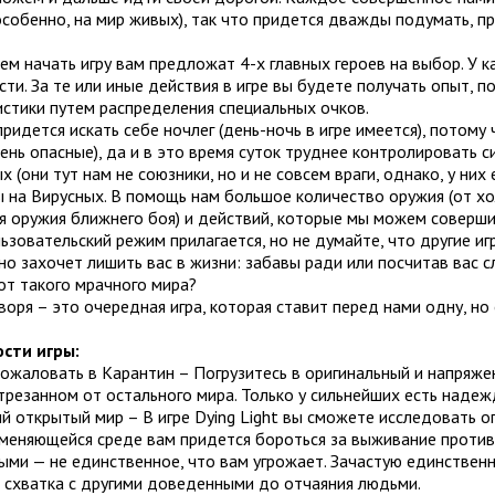
особенно, на мир живых), так что придется дважды подумать, п
м начать игру вам предложат 4-х главных героев на выбор. У 
ти. За те или иные действия в игре вы будете получать опыт,
стики путем распределения специальных очков.
ридется искать себе ночлег (день-ночь в игре имеется), потом
ень опасные), да и в это время суток труднее контролировать 
х (они тут нам не союзники, но и не совсем враги, однако, у ни
 на Вирусных. В помощь нам большое количество оружия (от хо
я оружия ближнего боя) и действий, которые мы можем соверши
зовательский режим прилагается, но не думайте, что другие иг
о захочет лишить вас в жизни: забавы ради или посчитав вас 
от такого мрачного мира?
оря – это очередная игра, которая ставит перед нами одну, но
сти игры:
пожаловать в Карантин – Погрузитесь в оригинальный и напряж
трезанном от остального мира. Только у сильнейших есть надеж
й открытый мир – В игре Dying Light вы сможете исследовать о
меняющейся среде вам придется бороться за выживание против 
ыми — не единственное, что вам угрожает. Зачастую единстве
 схватка с другими доведенными до отчаяния людьми.