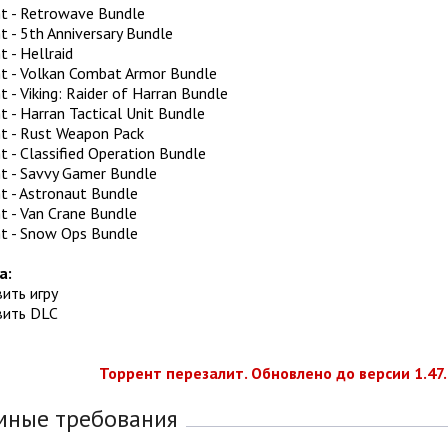
ht - Retrowave Bundle
t - 5th Anniversary Bundle
t - Hellraid
ht - Volkan Combat Armor Bundle
t - Viking: Raider of Harran Bundle
t - Harran Tactical Unit Bundle
ht - Rust Weapon Pack
t - Classified Operation Bundle
ht - Savvy Gamer Bundle
ht - Astronaut Bundle
t - Van Crane Bundle
ht - Snow Ops Bundle
а:
вить игру
вить DLC
Торрент перезалит. Обновлено до версии 1.47.0
мные требования