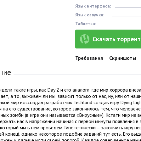
Язык интерфеса:
Язык озвучки:
Таблетка:
Скачать торрент 
Требования
Скриншоты
ние
дели такие игры, как Day Z и его аналоги, где мир хоррора вне
ает, а то, выживем ли мы, зависит только от нас, ну, или от на
кой мир воссоздал разработчик Techland создав игру Dying Lig
 на его существование, которое закончилось тем, что человече
ых зомби (в игре они называются «Вирусные»). Кстати мир не ве
ржать нас в напряжении начиная с первой минуты появления в
который мы в нем проведем. Гипотетически – закончить игру не
ей конец), однако некоторое подобие заданий тут есть. Его в
а можем и дальше идти своей дорогой. Каждое совершенное нам