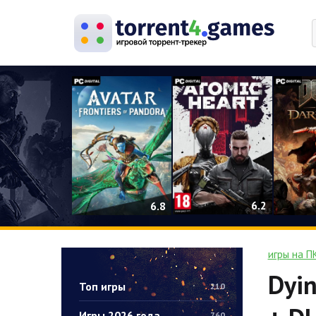
0
6.2
6.8
игры на П
Dyin
Топ игры
210
Игры 2026 года
760