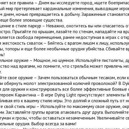
няет все правила – Днем вы исследуете город, ищете боеприпас
й мир претерпевает кардинальные изменения, выводящие игров
 днем, ночью превращаетесь в добычу. Зараженные становятся 
 еще более зловещие существа.
ение в стиле паркур – Неважно, охотитесь вы или спасаетесь 
ыстро. Прыгайте по крышам, лазайте по стенам, нападайте на враг
вляется свобода перемещения, ранее недоступная в играх с от
я жестокость схваток – Бейтесь с врагом лицом к лицу, использ
ы, топоры и еще более необычные орудия убийства. Сбивайте вр
нь!
ельное оружие – Мощное, но шумное. Используйте пистолеты, д
тво над врагами, но помните, что стрельба может привлечь не
.
йте свое оружие – Зачем пользоваться обычным тесаком, если 
ли обернуть молот электризованной колючей проволокой? В Dyi
я для оружия и конструировать все более эффективные боевые 
 героем Карантина – В игре Dying Light присутствуют элементы 
ливая его к вашему стилю игры. Это долгий и сложный путь от н
е свой стиль игры – Используйте по максимуму свое оружие, ок
. Заставляйте группы врагов атаковать друг друга. Выполняйте
туман и грозы, чтобы оставаться незамеченным. Увеличивайте с
льные орудия. Выбор всегда за вами!