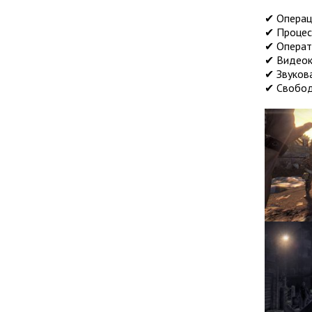
✔ Операци
✔ Процес
✔ Операт
✔ Видеок
✔ Звукова
✔ Свобод