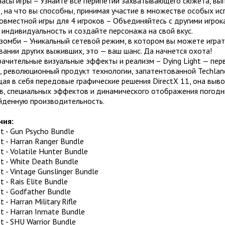
часы игры – Узнайте все перипетии захватывающего сюжета, вы
 на что вы способны, принимая участие в множестве особых ис
овместной игры для 4 игроков – Объединяйтесь с другими игрок
индивидуальность и создайте персонажа на свой вкус.
 зомби – Уникальный сетевой режим, в котором вы можете играт
ании других выживших, это — ваш шанс. Да начнется охота!
ачительные визуальные эффекты и реализм – Dying Light — перва
 революционный продукт технологии, запатентованной Techland
я в себя передовые графические решения DirectX 11, она выво
в, специальных эффектов и динамического отображения погодны
йденную производительность.
ния:
ht - Gun Psycho Bundle
ht - Harran Ranger Bundle
t - Volatile Hunter Bundle
ht - White Death Bundle
t - Vintage Gunslinger Bundle
t - Rais Elite Bundle
ht - Godfather Bundle
t - Harran Military Rifle
ht - Harran Inmate Bundle
t - SHU Warrior Bundle