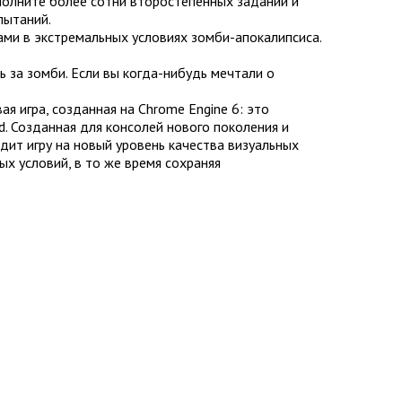
полните более сотни второстепенных заданий и
пытаний.
ами в экстремальных условиях зомби-апокалипсиса.
ь за зомби. Если вы когда-нибудь мечтали о
я игра, созданная на Chrome Engine 6: это
. Созданная для консолей нового поколения и
дит игру на новый уровень качества визуальных
х условий, в то же время сохраняя