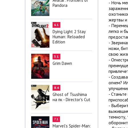
Avatar: Frontiers of
- Ночь ме
Pandora
зараженны
охотником
жертвы и
- Перемещ
6.1
легко и б
Dying Light 2 Stay
предоста
Human: Reloaded
Edition
- Зверина
ножи, бит
свою жиз
5.1
- Огнестр
Grim Dawn
преимущес
привлечет
- Создава
огнем? И
улучшени
8.4
- Станьте
Ghost of Tsushima
приспосаб
на пк - Director's Cut
- Выберит
выжившими
темноту, 
7.1
обороните
Marvel’s Spider-Man: