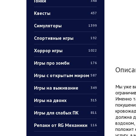
Гонки
348
Квесты
437
Симуляторы
1399
Спортивные игры
192
Хоррор игры
1022
Игры про зомби
176
Описа
Игры с открытым миром
587
Мы уже ви
Игры на выживание
349
ограничив
Именно та
Игры на двоих
315
покушения
кровожадн
Игры для слабых ПК
811
должна де
вздохом, 
Репаки от RG Механики
116
положит 
услугу, 