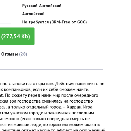
Русский, Английский
Английский
Не требуется (DRM-Free от GOG)
(277,54 Kb)
Отзывы
(28)
запно становится открытым. Действия наши никто не
ших компаньонов, если их себе сможем найти.
ht. По сюжету перед нами мир после очередного
ская эра господства сменилась на господство
сь, а только отдельный город – Харран. Игра
 этом ужасном городе и заканчивая последним
возможно (если только очередная смерть не
ыдают выжившие люди, которым мы можем оказать
и действие окажет какой-то эффект на окружающий