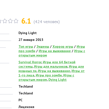
6.1
(
424
человек)
Dying Light
27 января 2015
Топ игры
/
Экшены
/
Хоррор игры
/
Игры
про зомби
/
Игры на выживание
/
Игры с
открытым миром
Survival Horror
,
Игры для 64 битной
системы
,
Игры для мальчиков
,
Игры для
мощных пк
,
Игры на выживание
,
Игры от
1-го лица
,
Игры про зомби
,
Игры с
открытым миром
,
Dying Light
Techland
Techland
PC
Лицензия