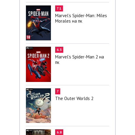
7.1
Marvel’s Spider-Man: Miles
Morales на пк
6.3
Marvel’s Spider-Man 2 на
пк
7
The Outer Worlds 2
6.8