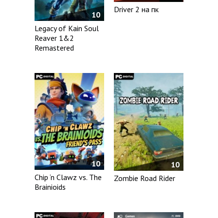
Driver 2 на пк
10
Legacy of Kain Soul
Reaver 1&2
Remastered
10
10
Chip ‘n Clawz vs. The
Zombie Road Rider
Brainioids