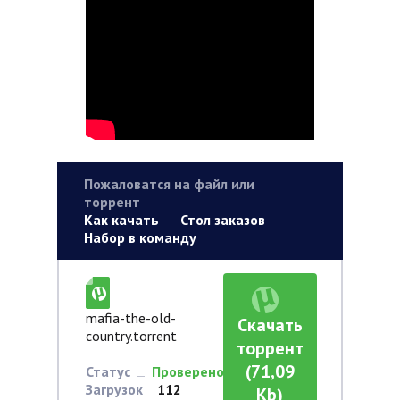
Пожаловатся на файл или
торрент
Как качать
Стол заказов
Набор в команду
mafia-the-old-
Скачать
country.torrent
торрент
(71,09
Статус
Проверено
Загрузок
112
Kb)