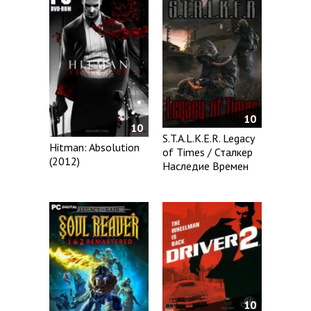
10
10
S.T.A.L.K.E.R. Legacy
Hitman: Absolution
of Times / Сталкер
(2012)
Наследие Времен
10