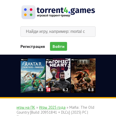
Регистрация
Войти
0
6.2
6.8
6.8
игры на ПК
»
Игры 2025 года
» Mafia: The Old
Country [Build 20951841 + DLCs] (2025) PC |