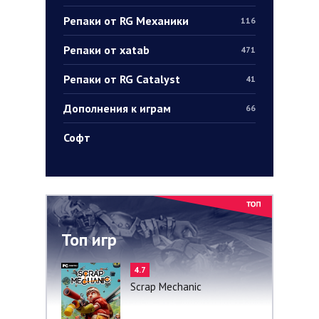
Репаки от RG Механики
116
Репаки от xatab
471
Репаки от RG Catalyst
41
Дополнения к играм
66
Софт
Топ игр
4.7
Scrap Mechanic