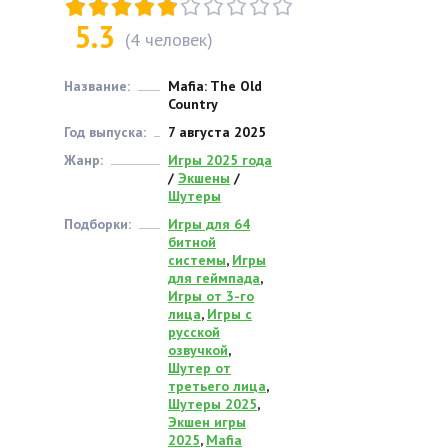
5.3
(
4
человек)
Название:
Mafia: The Old
Country
Год выпуска:
7 августа 2025
Жанр:
Игры 2025 года
/
Экшены
/
Шутеры
Подборки:
Игры для 64
битной
системы
,
Игры
для геймпада
,
Игры от 3-го
лица
,
Игры с
русской
озвучкой
,
Шутер от
третьего лица
,
Шутеры 2025
,
Экшен игры
2025
,
Mafia