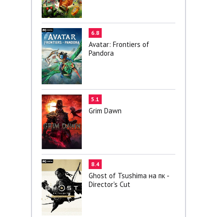
6.8
Avatar: Frontiers of
Pandora
5.1
Grim Dawn
8.4
Ghost of Tsushima на пк -
Director's Cut