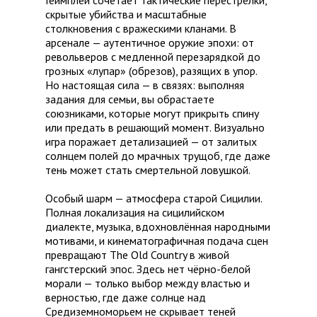
Геймплей сочетает тактические перестрелки,
скрытые убийства и масштабные
столкновения с вражескими кланами. В
арсенале — аутентичное оружие эпохи: от
револьверов с медленной перезарядкой до
грозных «лупар» (обрезов), разящих в упор.
Но настоящая сила — в связях: выполняя
задания для семьи, вы обрастаете
союзниками, которые могут прикрыть спину
или предать в решающий момент. Визуально
игра поражает детализацией — от залитых
солнцем полей до мрачных трущоб, где даже
тень может стать смертельной ловушкой.
Особый шарм — атмосфера старой Сицилии.
Полная локализация на сицилийском
диалекте, музыка, вдохновлённая народными
мотивами, и кинематографичная подача сцен
превращают The Old Country в живой
гангстерский эпос. Здесь нет чёрно-белой
морали — только выбор между властью и
верностью, где даже солнце над
Средиземноморьем не скрывает теней