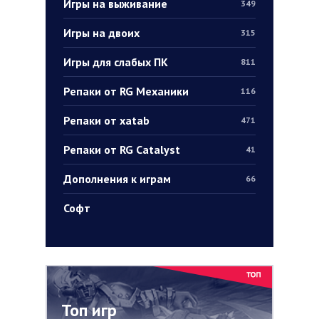
Игры на выживание
349
Игры на двоих
315
Игры для слабых ПК
811
Репаки от RG Механики
116
Репаки от xatab
471
Репаки от RG Catalyst
41
Дополнения к играм
66
Софт
Топ игр