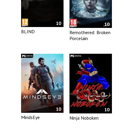
10
10
BLIND
Remothered: Broken
Porcelain
10
10
MindsEye
Ninja Noboken