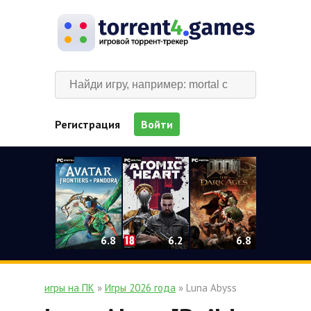
Регистрация
Войти
0
6.2
6.8
6.8
игры на ПК
»
Игры 2026 года
» Luna Abyss