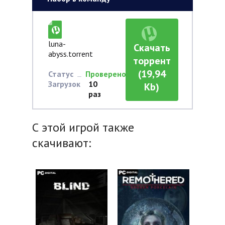
luna-
Скачать
abyss.torrent
торрент
(19,94
Статус
Проверено
Загрузок
10
Kb)
раз
С этой игрой также
скачивают: