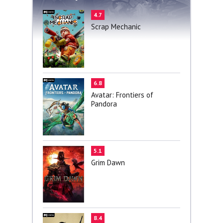
4.7
Scrap Mechanic
6.8
Avatar: Frontiers of
Pandora
5.1
Grim Dawn
8.4