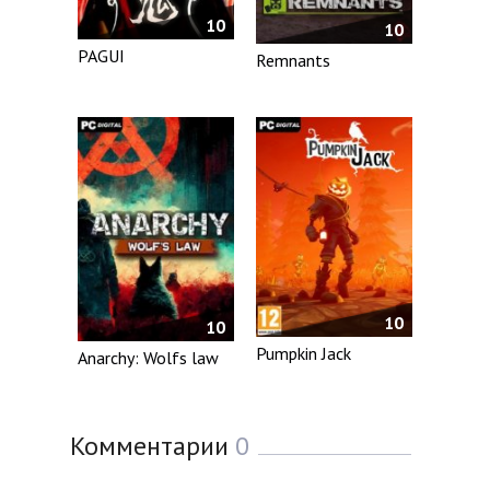
10
10
PAGUI
Remnants
10
10
Pumpkin Jack
Anarchy: Wolfs law
Комментарии
0