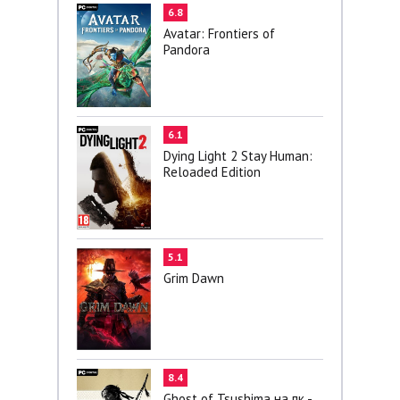
6.8
Avatar: Frontiers of
Pandora
6.1
Dying Light 2 Stay Human:
Reloaded Edition
5.1
Grim Dawn
8.4
Ghost of Tsushima на пк -