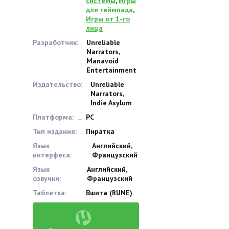
системы
,
Игры
для геймпада
,
Игры от 1-го
лица
Разработчик:
Unreliable
Narrators,
Manavoid
Entertainment
Издательство:
Unreliable
Narrators,
Indie Asylum
Платформа:
PC
Тип издания:
Пиратка
Язык
Английский,
интерфеса:
Французский
Язык
Английский,
озвучки:
Французский
Таблетка:
Вшита (RUNE)