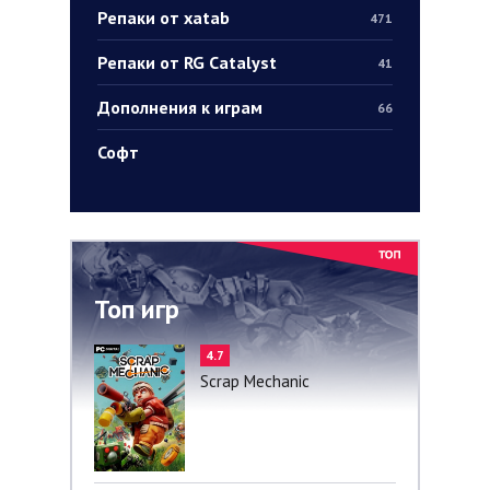
Репаки от xatab
471
Репаки от RG Catalyst
41
Дополнения к играм
66
Софт
Топ игр
4.7
Scrap Mechanic