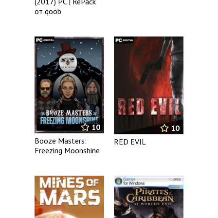
(2017) PC | RePack
от qoob
10
10
Booze Masters:
RED EVIL
Freezing Moonshine