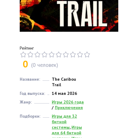
Рейтинг
0
(
0
человек)
Название:
The Caribou
Trail
Год выпуска:
14 мая 2026
Жанр:
Игры 2026 года
/
Приключения
Подборки:
Игры для 32
битной
системы
,
Игры
для 64 битной