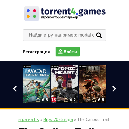
Регистрация
Войти
0
6.2
6.8
6.8
игры на ПК
»
Игры 2026 года
» The Caribou Trail