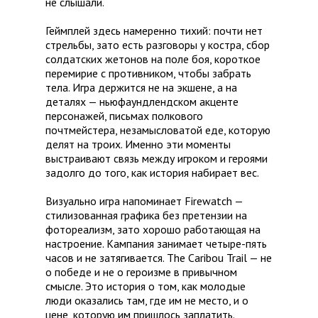
не слышали.
Геймплей здесь намеренно тихий: почти нет
стрельбы, зато есть разговоры у костра, сбор
солдатских жетонов на поле боя, короткое
перемирие с противником, чтобы забрать
тела. Игра держится не на экшене, а на
деталях — ньюфаундлендском акценте
персонажей, письмах полкового
почтмейстера, незамысловатой еде, которую
делят на троих. Именно эти моменты
выстраивают связь между игроком и героями
задолго до того, как история набирает вес.
Визуально игра напоминает Firewatch —
стилизованная графика без претензии на
фотореализм, зато хорошо работающая на
настроение. Кампания занимает четыре-пять
часов и не затягивается. The Caribou Trail — не
о победе и не о героизме в привычном
смысле. Это история о том, как молодые
люди оказались там, где им не место, и о
цене, которую им пришлось заплатить.