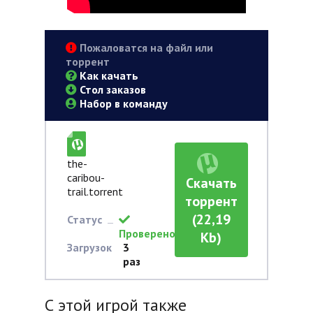
Пожаловатся на файл или
торрент
Как качать
Стол заказов
Набор в команду
the-
caribou-
Скачать
trail.torrent
торрент
(22,19
Статус
Проверено
Kb)
Загрузок
3
раз
С этой игрой также