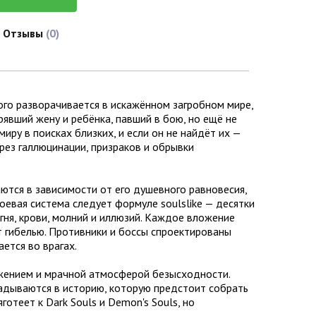
Отзывы
(0)
ого разворачивается в искажённом загробном мире,
явший жену и ребёнка, павший в бою, но ещё не
ру в поисках близких, и если он не найдёт их —
ерез галлюцинации, призраков и обрывки
ются в зависимости от его душевного равновесия,
Боевая система следует формуле soulslike — десятки
огня, крови, молний и иллюзий. Каждое вложение
т гибелью. Противники и боссы спроектированы
ется во врагах.
ужением и мрачной атмосферой безысходности.
адываются в историю, которую предстоит собрать
отеет к Dark Souls и Demon's Souls, но