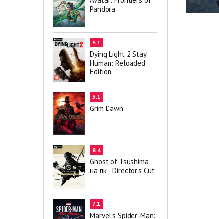
Avatar: Frontiers of
Pandora
6.1
Dying Light 2 Stay
Human: Reloaded
Edition
5.1
Grim Dawn
8.4
Ghost of Tsushima
на пк - Director's Cut
7.1
Marvel’s Spider-Man: