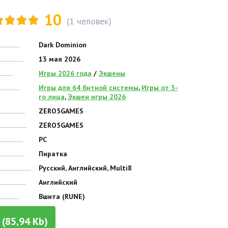
10
(
1
человек)
Dark Dominion
13 мая 2026
Игры 2026 года
/
Экшены
Игры для 64 битной системы
,
Игры от 3-
го лица
,
Экшен игры 2026
ZERO5GAMES
ZERO5GAMES
PC
Пиратка
Русский, Английский, Multi8
Английский
Вшита (RUNE)
(85,94 Kb)