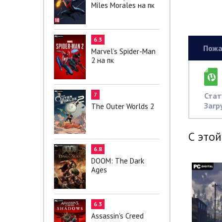
Miles Morales на пк
6.3
Пожа
Marvel’s Spider-Man
2 на пк
Стат
7
Загр
The Outer Worlds 2
С этой
6.8
DOOM: The Dark
Ages
6.3
Assassin's Creed