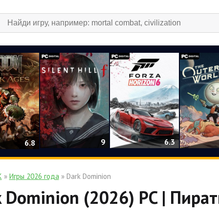
9
6.3
6.8
К
»
Игры 2026 года
» Dark Dominion
 Dominion (2026) PC | Пират