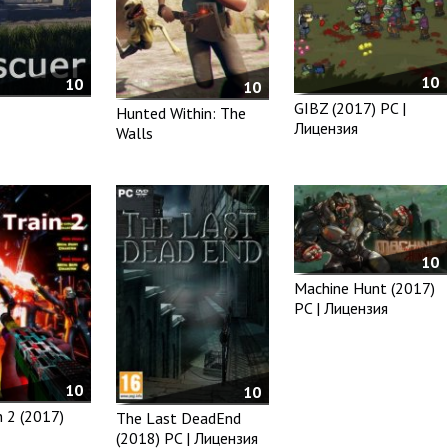
10
10
10
GIBZ (2017) PC |
Hunted Within: The
Лицензия
Walls
10
Machine Hunt (2017)
PC | Лицензия
10
10
n 2 (2017)
The Last DeadEnd
(2018) PC | Лицензия