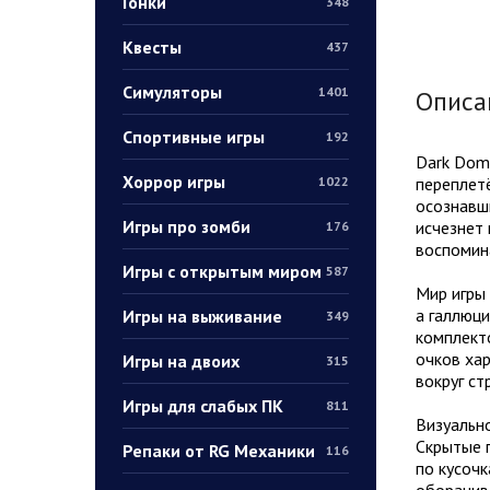
Гонки
348
Квесты
437
Симуляторы
1401
Описа
Спортивные игры
192
Dark Domi
Хоррор игры
переплетё
1022
осознавши
Игры про зомби
исчезнет 
176
воспомин
Игры с открытым миром
587
Мир игры 
а галлюци
Игры на выживание
349
комплекто
очков хар
Игры на двоих
315
вокруг ст
Игры для слабых ПК
811
Визуальн
Скрытые 
Репаки от RG Механики
116
по кусочк
оборачива