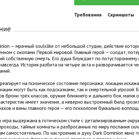
Требования
Скриншоты
ние
nion — мрачный soulslike от небольшой студии, действие котор
нном с окопами Первой мировой. Главный герой — солдат, потер
й собственную смерть. Его душа блуждает по потустороннему ми
навсегда. История разбита на четыре акта и разворачивается ч
аний.
реагирует на психическое состояние персонажа: локации искажа
нации могут быть как подсказками, так и смертельной угрозой. 
в брони трёх классов, оружие ближнего и дальнего боя, магия 
актеристик имеет значение, а неверно выстроенный билд грози
рахов и вины главного героя — его психология буквально воплоща
о игра выдержана в готическом стиле с детализированным окр
проходы, тайные комнаты и разбросанные по миру послания скл
ам самостоятельно. По настроению и духу Dark Dominion явно тяг
ет знакомую формулу в личную трагедию о потере и вине.