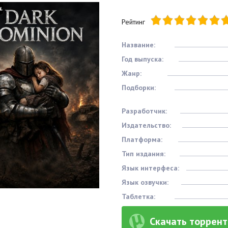
Рейтинг
Название:
Год выпуска:
Жанр:
Подборки:
Разработчик:
Издательство:
Платформа:
Тип издания:
Язык интерфеса:
Язык озвучки:
Таблетка:
Скачать торрент 