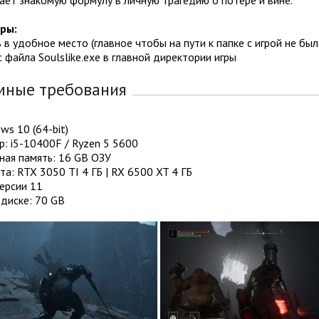
гры:
ь в удобное место (главное чтобы на пути к папке с игрой не бы
 с файла Soulslike.exe в главной директории игры
мные требования
ws 10 (64-bit)
: i5-10400F / Ryzen 5 5600
ная память: 16 GB ОЗУ
а: RTX 3050 TI 4 ГБ | RX 6500 XT 4 ГБ
версии 11
диске: 70 GB