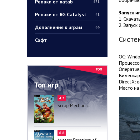
Репаки от xatab
471
Запуск и
Репаки от RG Catalyst
41
1. Скачат
2. Запуск
Дополнения к играм
66
Систе
Софт
ОС: Windo
Процессор
Оператив
Видеокарт
DirectX: 
Топ игр
Место на 
4.7
Scrap Mechanic
6.8