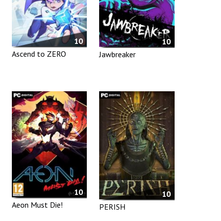
10
10
Ascend to ZERO
Jawbreaker
10
10
Aeon Must Die!
PERISH