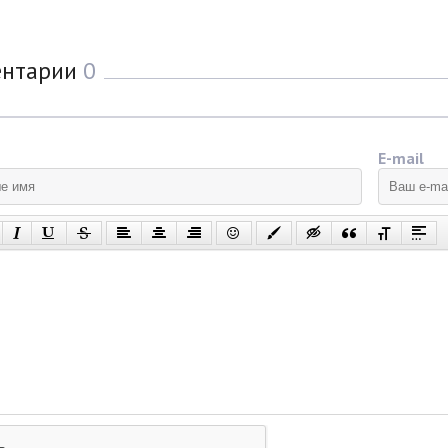
ентарии
0
E-mail