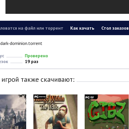
ловатся на файл или торрент
Как качать
Стол заказов
dark-dominion.torrent
ус
Проверено
узок
19 раз
 игрой также скачивают: