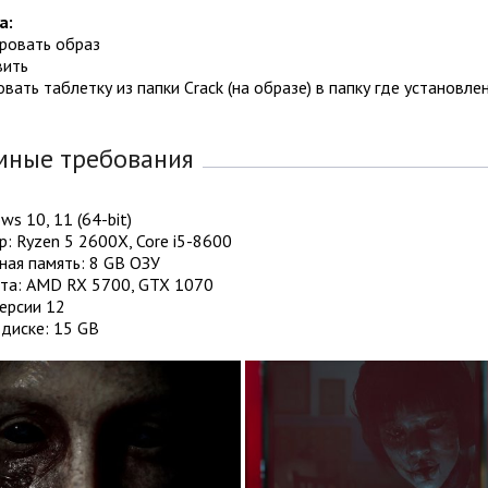
а:
ировать образ
вить
овать таблетку из папки Crack (на образе) в папку где установле
мные требования
ws 10, 11 (64-bit)
: Ryzen 5 2600X, Core i5-8600
ная память: 8 GB ОЗУ
та: AMD RX 5700, GTX 1070
версии 12
диске: 15 GB