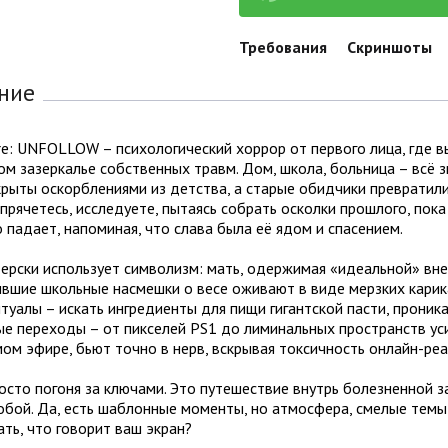
Требования
Скриншоты
ние
re: UNFOLLOW – психологический хоррор от первого лица, где 
м зазеркалье собственных травм. Дом, школа, больница – всё 
рыты оскорблениями из детства, а старые обидчики превратили
 прячетесь, исследуете, пытаясь собрать осколки прошлого, пок
о падает, напоминая, что слава была её ядом и спасением.
терски использует символизм: мать, одержимая «идеальной» в
вшие школьные насмешки о весе оживают в виде мерзких карик
туалы – искать ингредиенты для пищи гигантской пасти, проника
ые переходы – от пикселей PS1 до лиминальных пространств ус
мом эфире, бьют точно в нерв, вскрывая токсичность онлайн-реа
осто погоня за ключами. Это путешествие внутрь болезненной з
обой. Да, есть шаблонные моменты, но атмосфера, смелые темы
ть, что говорит ваш экран?