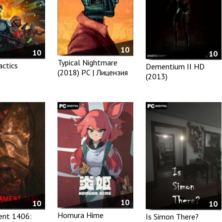
10
10
10
Typical Nightmare
actics
Dementium II HD
(2018) PC | Лицензия
(2013)
10
10
10
Homura Hime
ent 1406:
Is Simon There?