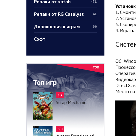
Репаки от xatab
471
Установк
1. Смонт
Репаки от RG Catalyst
41
2. Устано
3. Скопир
Дополнения к играм
66
4. Играть
Софт
Систе
ОС: Windo
Процессор
Оператив
Видеокар
Топ игр
DirectX: 
Место на 
4.7
Scrap Mechanic
6.8