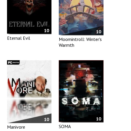
10
10
Eternal Evil
Moomintroll: Winter's
Warmth
10
10
SOMA
Manivore