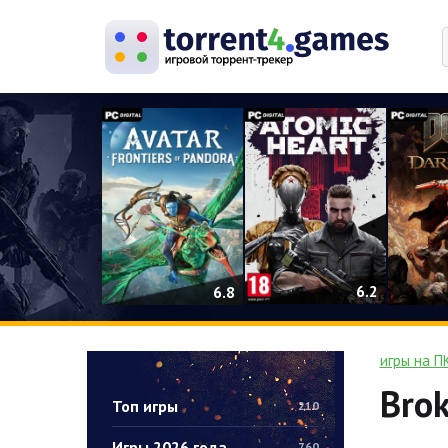
0
6.2
6.8
игры на П
Bro
Топ игры
210
Игры 2026 года
760