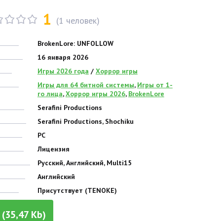
1
(
1
человек)
BrokenLore: UNFOLLOW
16 января 2026
Игры 2026 года
/
Хоррор игры
Игры для 64 битной системы
,
Игры от 1-
го лица
,
Хоррор игры 2026
,
BrokenLore
Serafini Productions
Serafini Productions, Shochiku
PC
Лицензия
Русский, Английский, Multi15
Английский
Присутствует (TENOKE)
(35,47 Kb)