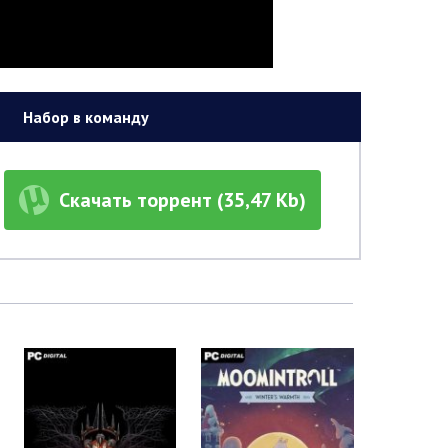
Набор в команду
Скачать торрент (35,47 Kb)