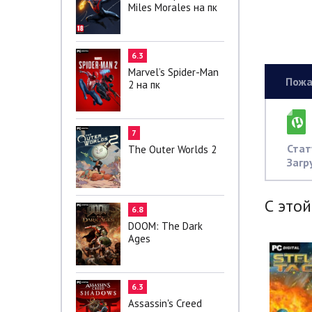
Miles Morales на пк
6.3
Marvel’s Spider-Man
Пожа
2 на пк
7
Стат
The Outer Worlds 2
Загр
С этой
6.8
DOOM: The Dark
Ages
6.3
Assassin's Creed