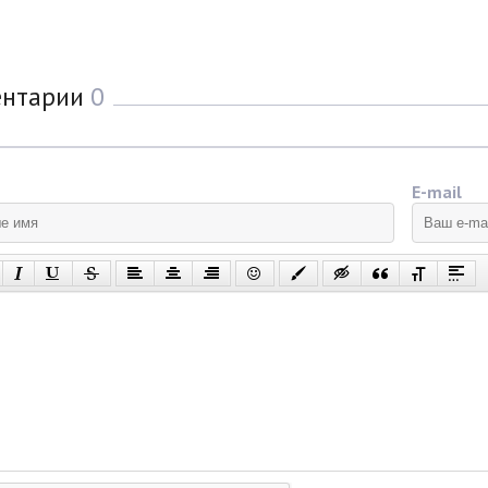
ентарии
0
E-mail