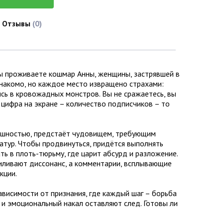
Отзывы
(0)
вы проживаете кошмар Анны, женщины, застрявшей в
знакомо, но каждое место извращено страхами:
сь в кровожадных монстров. Вы не сражаетесь, вы
а цифра на экране – количество подписчиков – то
нешностью, предстаёт чудовищем, требующим
атур. Чтобы продвинуться, придётся выполнять
ть в плоть-тюрьму, где царит абсурд и разложение.
иливают диссонанс, а комментарии, всплывающие
кции.
ависимости от признания, где каждый шаг – борьба
 и эмоциональный накал оставляют след. Готовы ли