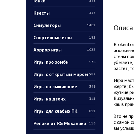
Гонки
348
Квесты
437
Симуляторы
1401
Описа
Спортивные игры
192
BrokenLo
Хоррор игры
искажённо
1022
стены пок
Игры про зомби
убегаете,
176
растёт, т
Игры с открытым миром
587
Игра мас
жертв; бы
Игры на выживание
349
жуткие ри
Визуальн
Игры на двоих
315
как в пря
Игры для слабых ПК
811
Это не пр
с самой с
Репаки от RG Механики
116
вы услыша