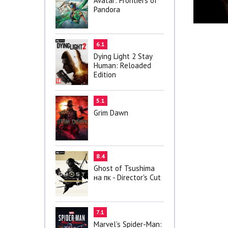
Avatar: Frontiers of
Pandora
6.1
Dying Light 2 Stay
Human: Reloaded
Edition
5.1
Grim Dawn
8.4
Ghost of Tsushima
на пк - Director's Cut
7.1
Marvel’s Spider-Man: