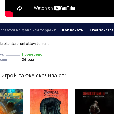
ловатся на файл или торрент
Как качать
Стол заказов
brokenlore-unfollow.torrent
ус
Проверено
узок
26 раз
 игрой также скачивают: