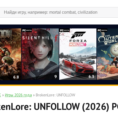
9
6.3
6.8
К
»
Игры 2026 года
» BrokenLore: UNFOLLOW
kenLore: UNFOLLOW (2026) P