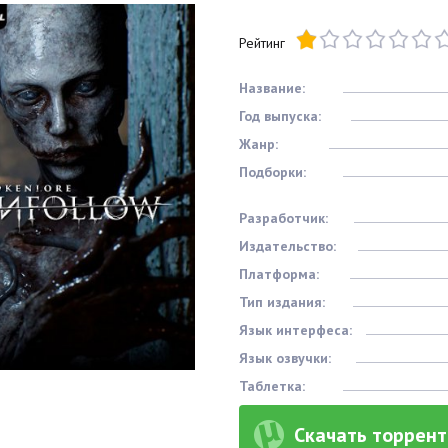
Рейтинг
Название:
Год выпуска:
Жанр:
Подборки:
Разработчик:
Издательство:
Платформа:
Тип издания:
Язык интерфеса:
Язык озвучки:
Таблетка:
Скачать торрент 