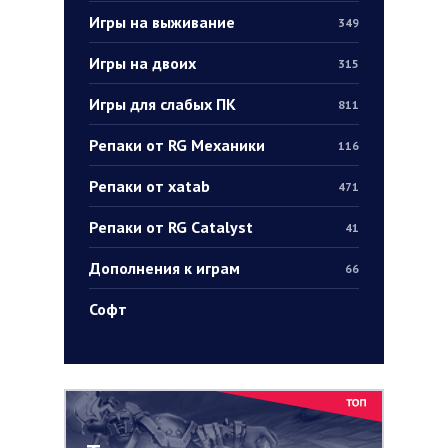
Игры на выживание
349
Игры на двоих
315
Игры для слабых ПК
811
Репаки от RG Механики
116
Репаки от xatab
471
Репаки от RG Catalyst
41
Дополнения к играм
66
Софт