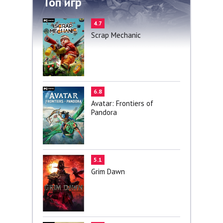
Топ игр
4.7
Scrap Mechanic
6.8
Avatar: Frontiers of
Pandora
5.1
Grim Dawn