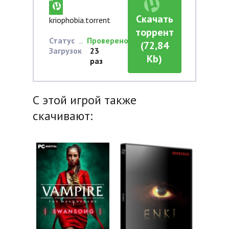
Скачать
kriophobia.torrent
торрент
Статус
Проверено
(72,84
Загрузок
23
Kb)
раз
С этой игрой также
скачивают: