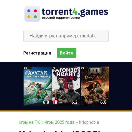
Регистрация
Войти
0
6.2
6.8
6.8
игры на ПК
»
Игры 2025 года
» Kriophobia