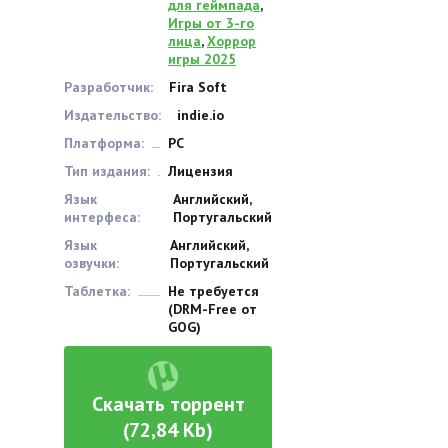
для геймпада
,
Игры от 3-го
лица
,
Хоррор
игры 2025
Разработчик:
Fira Soft
Издательство:
indie.io
Платформа:
PC
Тип издания:
Лицензия
Язык
Английский,
интерфеса:
Португальский
Язык
Английский,
озвучки:
Португальский
Таблетка:
Не требуется
(DRM-Free от
GOG)
Скачать торрент
(72,84 Kb)