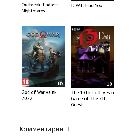
Outbreak: Endless
It Will Find You
Nightmares
10
10
God of War на пк
The 13th Doll: A Fan
2022
Game of The 7th
Guest
Комментарии
0