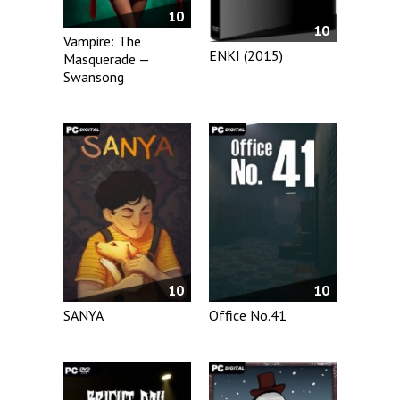
10
10
Vampire: The
ENKI (2015)
Masquerade —
Swansong
10
10
SANYA
Office No.41