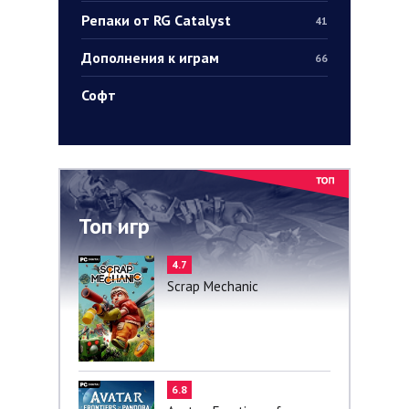
Репаки от RG Catalyst
41
Дополнения к играм
66
Софт
Топ игр
4.7
Scrap Mechanic
6.8