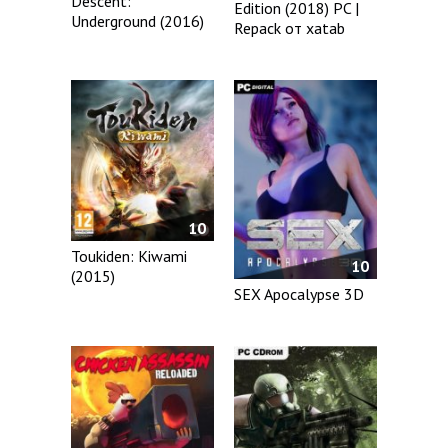
Descent:
Edition (2018) PC |
Underground (2016)
Repack от xatab
10
Toukiden: Kiwami
10
(2015)
SEX Apocalypse 3D