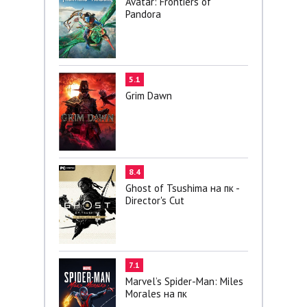
Avatar: Frontiers of
Pandora
5.1
Grim Dawn
8.4
Ghost of Tsushima на пк -
Director's Cut
7.1
Marvel’s Spider-Man: Miles
Morales на пк