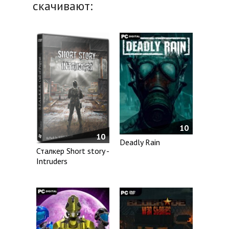
скачивают:
10
10
Deadly Rain
Сталкер Short story -
Intruders