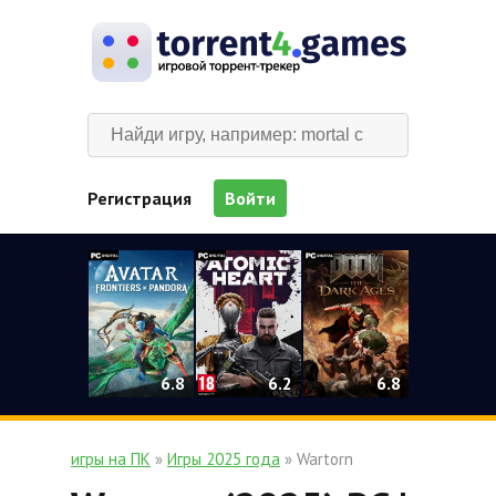
Регистрация
Войти
0
6.2
6.8
6.8
игры на ПК
»
Игры 2025 года
» Wartorn