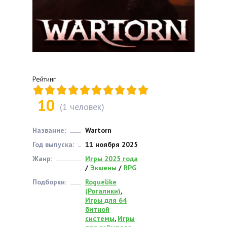
Рейтинг
10
(
1
человек)
Название:
Wartorn
Год выпуска:
11 ноября 2025
Жанр:
Игры 2025 года
/
Экшены
/
RPG
Подборки:
Roguelike
(Рогалики)
,
Игры для 64
битной
системы
,
Игры