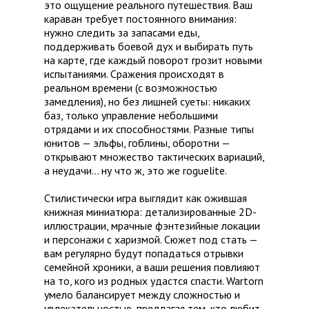
это ощущение реального путешествия. Ваш
караван требует постоянного внимания:
нужно следить за запасами еды,
поддерживать боевой дух и выбирать путь
на карте, где каждый поворот грозит новыми
испытаниями. Сражения происходят в
реальном времени (с возможностью
замедления), но без лишней суеты: никаких
баз, только управление небольшими
отрядами и их способностями. Разные типы
юнитов — эльфы, гоблины, оборотни —
открывают множество тактических вариаций,
а неудачи… ну что ж, это же roguelite.
Стилистически игра выглядит как ожившая
книжная миниатюра: детализированные 2D-
иллюстрации, мрачные фэнтезийные локации
и персонажи с харизмой. Сюжет под стать —
вам регулярно будут попадаться отрывки
семейной хроники, а ваши решения повлияют
на то, кого из родных удастся спасти. Wartorn
умело балансирует между сложностью и
увлекательностью, предлагая тем, кто любит