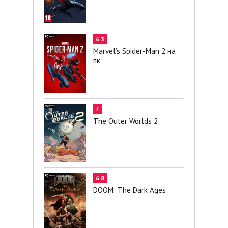
6.3
Marvel’s Spider-Man 2 на
пк
7
The Outer Worlds 2
6.8
DOOM: The Dark Ages