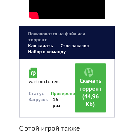
Пожаловатся на файл или
торрент
Как качать
Стол заказов
Набор в команду
Скачать
wartorn.torrent
торрент
Статус
Проверено
(44,96
Загрузок
16
Kb)
раз
С этой игрой также