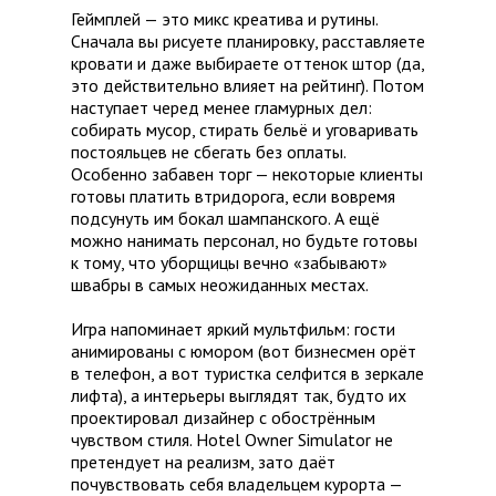
Геймплей — это микс креатива и рутины.
Сначала вы рисуете планировку, расставляете
кровати и даже выбираете оттенок штор (да,
это действительно влияет на рейтинг). Потом
наступает черед менее гламурных дел:
собирать мусор, стирать бельё и уговаривать
постояльцев не сбегать без оплаты.
Особенно забавен торг — некоторые клиенты
готовы платить втридорога, если вовремя
подсунуть им бокал шампанского. А ещё
можно нанимать персонал, но будьте готовы
к тому, что уборщицы вечно «забывают»
швабры в самых неожиданных местах.
Игра напоминает яркий мультфильм: гости
анимированы с юмором (вот бизнесмен орёт
в телефон, а вот туристка селфится в зеркале
лифта), а интерьеры выглядят так, будто их
проектировал дизайнер с обострённым
чувством стиля. Hotel Owner Simulator не
претендует на реализм, зато даёт
почувствовать себя владельцем курорта —