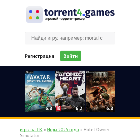
Регистрация
Войти
0
6.2
6.8
6.8
игры на ПК
»
Игры 2025 года
» Hotel Owner
Simulator