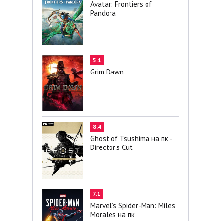
Avatar: Frontiers of
Pandora
5.1
Grim Dawn
8.4
Ghost of Tsushima на пк -
Director's Cut
7.1
Marvel’s Spider-Man: Miles
Morales на пк