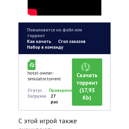
Пожаловатся на файл или
торрент
Как качать
Стол заказов
Набор в команду
hotel-owner-
Скачать
simulator.torrent
торрент
(17,93
Статус
Проверено
Загрузок
27
Kb)
раз
С этой игрой также