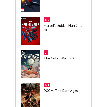
6.3
Marvel’s Spider-Man 2 на
пк
7
The Outer Worlds 2
6.8
DOOM: The Dark Ages