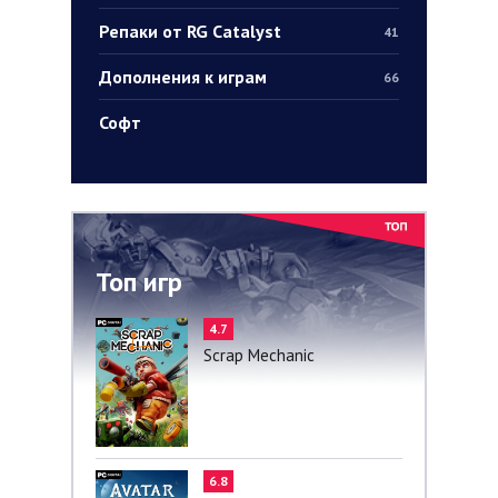
Репаки от RG Catalyst
41
Дополнения к играм
66
Софт
Топ игр
4.7
Scrap Mechanic
6.8