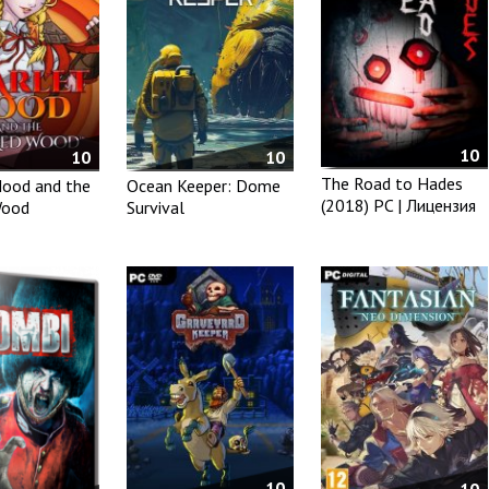
10
10
10
The Road to Hades
Hood and the
Ocean Keeper: Dome
(2018) PC | Лицензия
Wood
Survival
10
10