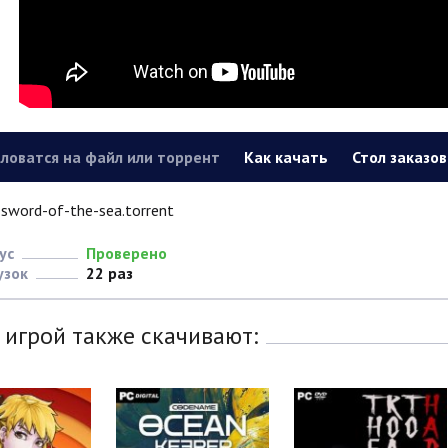
ловатся на файл или торрент
Как качать
Стол заказов
sword-of-the-sea.torrent
ус
Проверено
узок
22 раз
 игрой также скачивают: