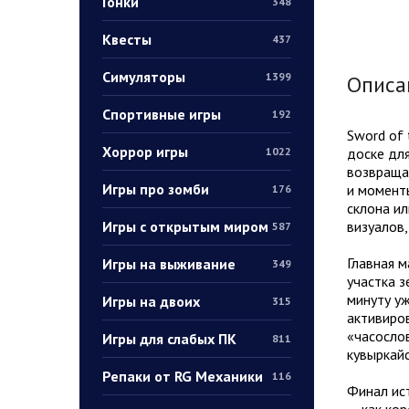
Гонки
348
Квесты
437
Симуляторы
1399
Описа
Спортивные игры
192
Sword of 
Хоррор игры
доске дл
1022
возвраща
Игры про зомби
и моменты
176
склона ил
Игры с открытым миром
визуалов,
587
Главная м
Игры на выживание
349
участка з
минуту уж
Игры на двоих
315
активиров
«часослов
Игры для слабых ПК
811
кувыркайс
Репаки от RG Механики
116
Финал ист
— как кор