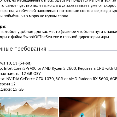
 то самое чувство полёта, когда дух захватывает уже от скорос
ткрытка, а геймплей напоминает потоковое состояние, когда вр
и поймёшь, что морю не нужны слова.
гры:
ь в любое удобное для вас место (главное чтобы на пути к папке
 игры с файла SwordOfTheSea.exe в главной директории игры
мные требования
ws 10, 11 (64-bit)
: Intel Core i5-9400 or AMD Ryzen 5 2600, Requires a CPU with th
ная память: 12 GB ОЗУ
а: NVIDIA GeForce GTX 1070, 8GB or AMD Radeon RX 5600, 6GB 
версии 12
диске: 15 GB