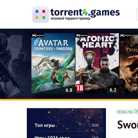
0
6.2
6.8
игры на П
Swor
Топ игры
210
Игры 2026 года
760