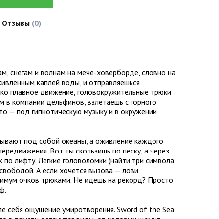
Отзывы
(0)
ам, снегам и волнам на мече-ховерборде, словно на
живлённым каплей воды, и отправляешься
ько плавное движение, головокружительные трюки
м в компании дельфинов, взлетаешь с горного
это — под гипнотическую музыку и в окружении
скрывают под собой океаны, а оживление каждого
ередвижения. Вот ты скользишь по песку, а через
 по лифту. Лёгкие головоломки (найти три символа,
свободой. А если хочется вызова — лови
симум очков трюками. Не идешь на рекорд? Просто
ф.
ле себя ощущение умиротворения. Sword of the Sea
ато в памяти останутся виды, от которых щемит