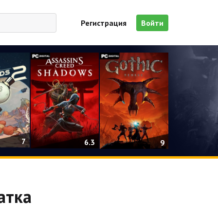
Регистрация
Войти
7
6.3
9
атка