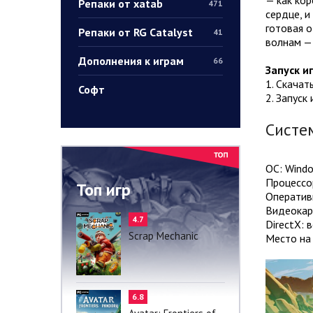
Репаки от xatab
471
сердце, и
готовая о
Репаки от RG Catalyst
41
волнам — 
Дополнения к играм
66
Запуск и
1. Скачат
Софт
2. Запуск
Систе
ОС: Windo
Процессор
Топ игр
Оператив
Видеокарт
4.7
DirectX: 
Scrap Mechanic
Место на 
6.8