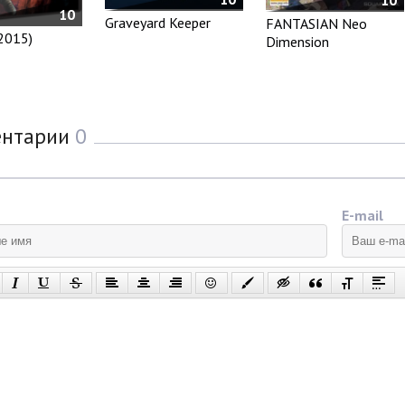
10
Graveyard Keeper
FANTASIAN Neo
2015)
Dimension
ентарии
0
E-mail