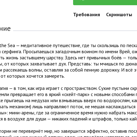
Требования
Скриншоты
ние
the Sea — медитативное путешествие, где ты скользишь по песк
я серфинга. Просыпаешься загадочным воином по имени Врей, о
ть жизнь застывшему царству. Здесь нет привычных боёв — тол
, от которых захватывает дух. Представь: ты мчишься по дюна
и рассекаешь волны, оставляя за собой пенную дорожку. И всё 
 от которых хочется замереть.
агия — в том, как игра играет с пространством. Сухие пустыни 
емли превращает его в яркий «скейт-парк» с новыми способами п
е прыгаешь на медузах или взмываешь вверх по водорослям, как
ать механизм) лишь направляют поток, не мешая наслаждаться 
ы»: мини-арены, где за ограниченное время нужно набрать мак
я в воздухе для души — никаких падений и штрафов, только кай
ории не перевернёт мир, но завершится эффектно, оставив пос
откий, но насыщенный отпуск: здесь не придётся напрягаться, з