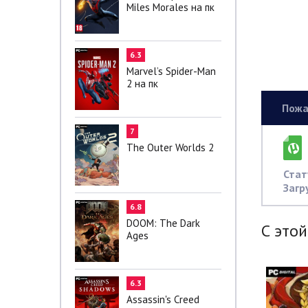
Miles Morales на пк
6.3
Marvel’s Spider-Man
2 на пк
Пожа
7
The Outer Worlds 2
Стат
Загр
6.8
DOOM: The Dark
С этой
Ages
6.3
Assassin's Creed