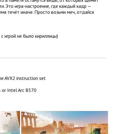
ти. Это игра-настроение, где каждый кадр —
емя течёт иначе. Просто возьми меч, отдайся
 с игрой не было кириллицы)
e AVX2 instruction set
or Intel Arc B570