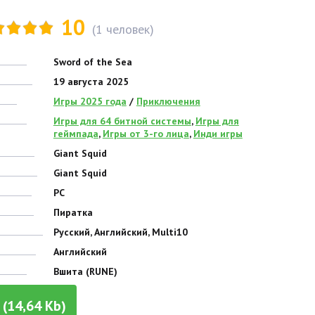
10
(
1
человек)
Sword of the Sea
19 августа 2025
Игры 2025 года
/
Приключения
Игры для 64 битной системы
,
Игры для
геймпада
,
Игры от 3-го лица
,
Инди игры
Giant Squid
Giant Squid
PC
Пиратка
Русский, Английский, Multi10
Английский
Вшита (RUNE)
(14,64 Kb)