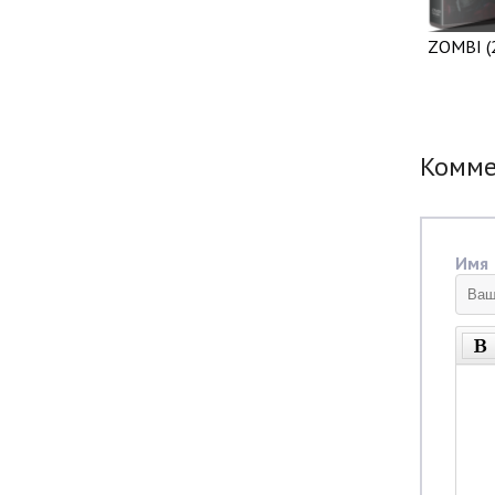
ZOMBI (
Комм
Имя