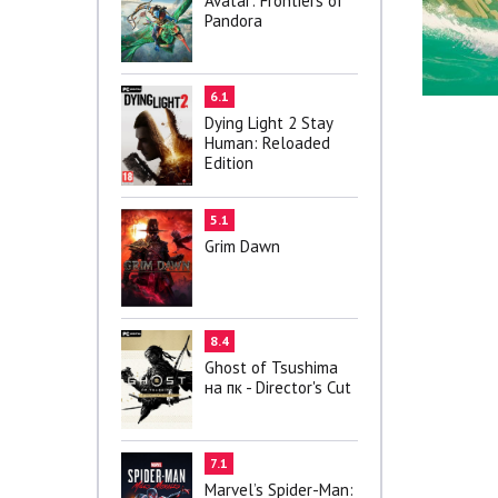
Avatar: Frontiers of
Pandora
6.1
Dying Light 2 Stay
Human: Reloaded
Edition
5.1
Grim Dawn
8.4
Ghost of Tsushima
на пк - Director's Cut
7.1
Marvel’s Spider-Man: