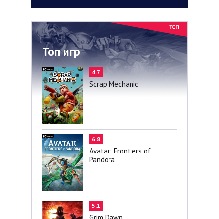
Топ игр
4.7
Scrap Mechanic
6.8
Avatar: Frontiers of
Pandora
5.1
Grim Dawn