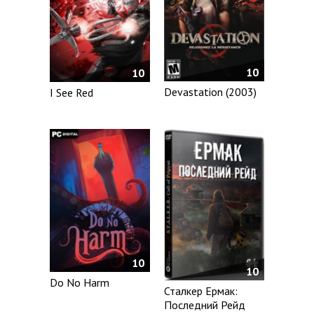
10
10
Devastation (2003)
I See Red
10
10
Do No Harm
Сталкер Ермак:
Последний Рейд