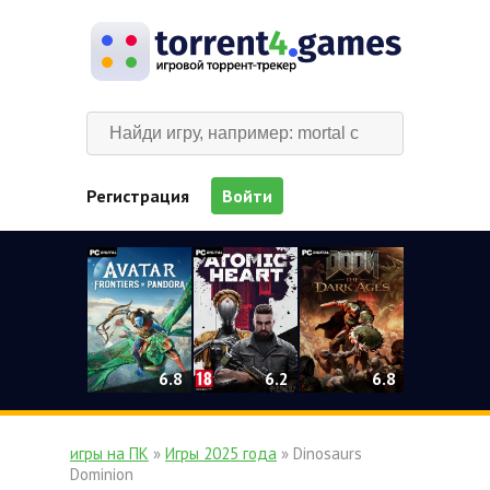
Регистрация
Войти
0
6.2
6.8
6.8
игры на ПК
»
Игры 2025 года
» Dinosaurs
Dominion