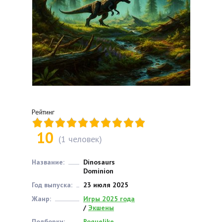
Рейтинг
10
(
1
человек)
Название:
Dinosaurs
Dominion
Год выпуска:
23 июля 2025
Жанр:
Игры 2025 года
/
Экшены
Подборки:
Roguelike