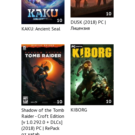
10
10
DUSK (2018) PC |
Лицензия
KAKU: Ancient Seal
10
10
KIBORG
Shadow of the Tomb
Raider - Croft Edition
[v 1.0.292.0 + DLCs]
(2018) PC | RePack
от xatab