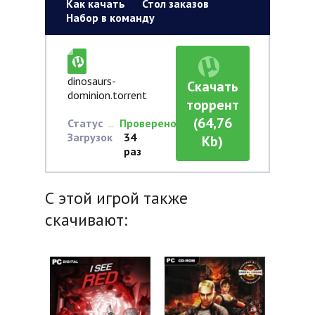
Как качать
Стол заказов
Набор в команду
dinosaurs-
Скачать
dominion.torrent
торрент
(64,76
Статус
Проверено
Загрузок
34
Kb)
раз
С этой игрой также
скачивают: