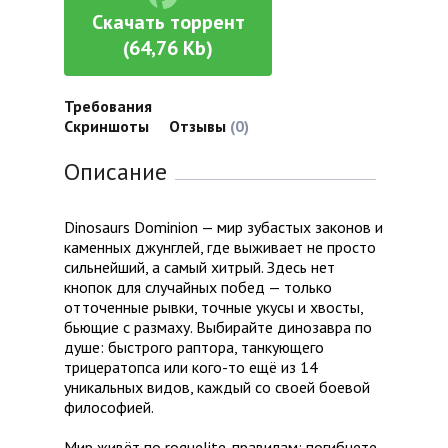
Скачать торрент
(64,76 Kb)
Требования
Скриншоты
Отзывы
(0)
Описание
Dinosaurs Dominion — мир зубастых законов и
каменных джунглей, где выживает не просто
сильнейший, а самый хитрый. Здесь нет
кнопок для случайных побед — только
отточенные рывки, точные укусы и хвосты,
бьющие с размаху. Выбирайте динозавра по
душе: быстрого раптора, танкующего
трицератопса или кого-то ещё из 14
уникальных видов, каждый со своей боевой
философией.
Мир живёт по roguelite-правилам: погибнете