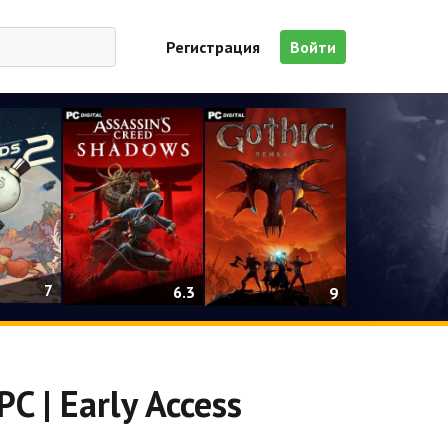
Регистрация
Войти
7
6.3
9
C | Early Access