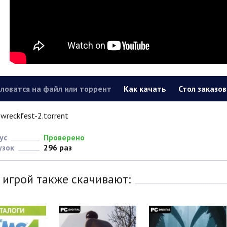
ловатся на файл или торрент
Как качать
Стол заказов
wreckfest-2.torrent
ус
Проверено
узок
296 раз
 игрой также скачивают: