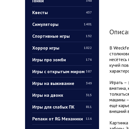
Гонки
348
Квесты
437
Симуляторы
1401
Описа
Спортивные игры
192
Хоррор игры
В Wreckfe
1022
столкнове
несётесь 
Игры про зомби
176
кучей пов
характер
Игры с открытым миром
587
Играть – 
Игры на выживание
349
вмятина, 
толкаться
Игры на двоих
315
машины – 
ещё карье
Игры для слабых ПК
811
внешний в
Репаки от RG Механики
116
Картинка 
заборы. Э