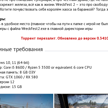
скрежет железа, всё как в жизни. Wreckfest 2 – это про свободу
Хотите почувствовать себя королём хаоса за баранкой? Тогда эт
гры:
ь в удобное место (главное чтобы на пути к папке с игрой не бы
 игры с файла Wreckfest2.exe в главной директории игры
Торрент перезалит. Обновлено до версии 0.3410
мные требования
ws 10, 11 (64-bit)
: Core i5 8600 / Ryzen 5 3500 or equivalent 6 core CPU
ная память: 8 GB ОЗУ
та: GTX 1060 / RX 580
версии 12
диске: 15 GB