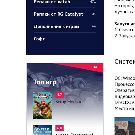
Репаки от xatab
471
моторов, 
думаешь. 
Репаки от RG Catalyst
41
Запуск и
Дополнения к играм
66
1. Скачат
2. Запуск
Софт
Систе
ОС: Windo
Топ игр
Процессор
Оператив
4.7
Видеокар
Scrap Mechanic
DirectX: 
Место на 
6.8