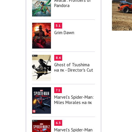
Avatar: Frontiers of
Pandora
5.1
Grim Dawn
8.4
Ghost of Tsushima
на пк - Director's Cut
7.1
Marvel’s Spider-Man:
Miles Morales на пк
6.3
Marvel’s Spider-Man