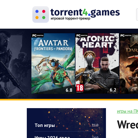
0
6.2
6.8
игры на П
Wrec
Топ игры
210
Игры 2026 года
760