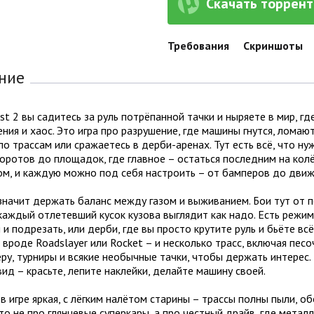
Скачать торрент 
Требования
Скриншоты
ние
st 2 вы садитесь за руль потрёпанной тачки и ныряете в мир, где
ния и хаос. Это игра про разрушение, где машины гнутся, ломают
по трассам или сражаетесь в дерби-аренах. Тут есть всё, что н
оротов до площадок, где главное – остаться последним на колё
ом, и каждую можно под себя настроить – от бамперов до движ
значит держать баланс между газом и выживанием. Бои тут от п
каждый отлетевший кусок кузова выглядит как надо. Есть режим
 и подрезать, или дерби, где вы просто крутите руль и бьёте вс
вроде Roadslayer или Rocket – и несколько трасс, включая пес
ру, турниры и всякие необычные тачки, чтобы держать интерес.
ид – красьте, лепите наклейки, делайте машину своей.
в игре яркая, с лёгким налётом старины – трассы полны пыли, об
то не про глянцевые суперкары, а про честный драйв, где метал