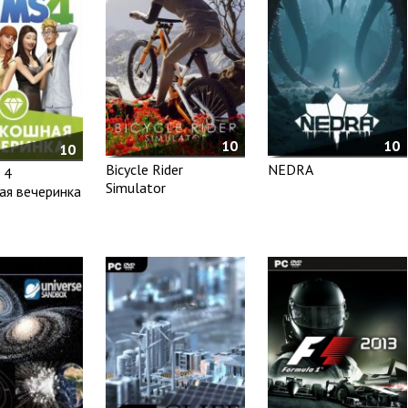
10
10
10
Bicycle Rider
NEDRA
 4
Simulator
ая вечеринка