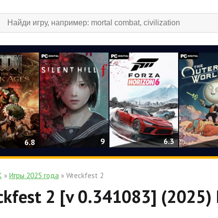
9
6.3
6.8
К
»
Игры 2025 года
» Wreckfest 2
kfest 2 [v 0.341083] (2025) P