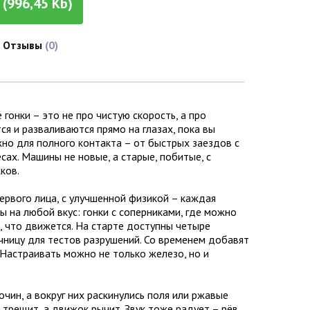
(996,45 Kb)
Отзывы
(0)
 гонки – это не про чистую скорость, а про
ся и разваливаются прямо на глазах, пока вы
ужно для полного контакта – от быстрых заездов с
сах. Машины не новые, а старые, побитые, с
ков.
ервого лица, с улучшенной физикой – каждая
ы на любой вкус: гонки с соперниками, где можно
ё, что движется. На старте доступны четыре
очницу для тестов разрушений. Со временем добавят
 Настраивать можно не только железо, но и
очин, а вокруг них раскинулись поля или ржавые
л трещит, а движок рычит. Звук тоже радует – рёв