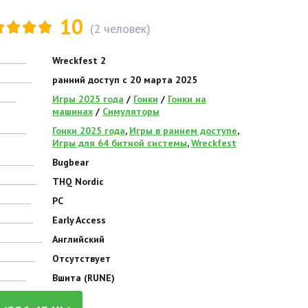
10
(
2
человек)
Wreckfest 2
ранний доступ с 20 марта 2025
Игры 2025 года
/
Гонки
/
Гонки на
машинах
/
Симуляторы
Гонки 2025 года
,
Игры в раннем доступе
,
Игры для 64 битной системы
,
Wreckfest
Bugbear
THQ Nordic
PC
Early Access
Английский
Отсутствует
Вшита (RUNE)