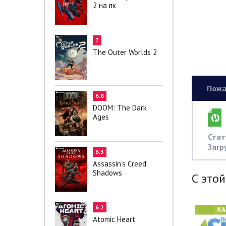
2 на пк
7
The Outer Worlds 2
Пожа
6.8
DOOM: The Dark
Ages
Стат
Загр
6.3
Assassin's Creed
Shadows
С этой
6.2
Atomic Heart