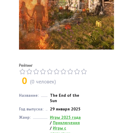
Рейтинг
0
(
0
человек)
Название:
The End of the
Sun
Год выпуска:
29 января 2025
Жанр:
Игры 2025 года
/
Приключения
/
Игры с