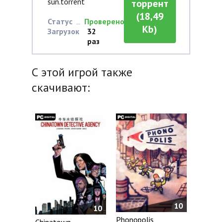
sun.torrent
торрент
(18,49
Статус
Проверено
Kb)
Загрузок
32
раз
С этой игрой также
скачивают:
10
10
Phonopolis
Chinatown