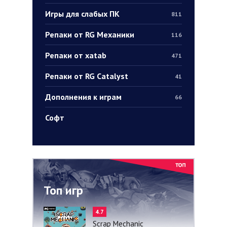
Игры для слабых ПК
811
Репаки от RG Механики
116
Репаки от xatab
471
Репаки от RG Catalyst
41
Дополнения к играм
66
Софт
Топ игр
4.7
Scrap Mechanic