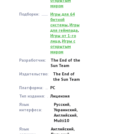
открытым
миром
Подборки:
Игры для 64
битной
системы
,
Игры
для геймпада
,
Игры от 1-го
лица
,
Игры с
открытым
миром
Разработчик:
The End of the
Sun Team
Издательство:
The End of
the Sun Team
Платформа:
PC
Тип издания:
Лицензия
Язык
Русский,
интерфеса:
Украинский,
Английский,
Multi10
Язык
Английский,