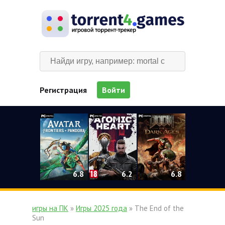
Регистрация
Войти
0
6.2
6.8
6.8
игры на ПК
»
Игры 2025 года
» The End of the
Sun