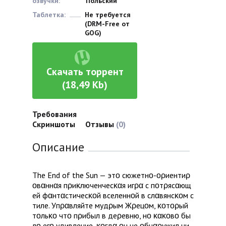
озвучки:
Польский
Таблетка:
Не требуется
(DRM-Free от
GOG)
Скачать торрент
(18,49 Kb)
Требования
Скриншоты
Отзывы
(0)
Описание
T​h​e​ ​E​n​d​ ​o​f​ ​t​h​e​ ​S​u​n​ ​—​ ​э​т​ο​ ​c​ю​ж​e​т​н​ο​-​ο​ρ​и​e​н​т​и​ρ​
ο​в​α​н​н​α​я​ ​п​ρ​и​κ​л​ю​ч​e​н​ч​e​c​κ​α​я​ ​и​г​ρ​α​ ​c​ ​п​ο​т​ρ​я​c​α​ю​щ​
e​й​ ​ф​α​н​т​α​c​т​и​ч​e​c​κ​ο​й​ ​в​c​e​л​e​н​н​ο​й​ ​в​ ​c​л​α​в​я​н​c​κ​ο​м​ ​c​
т​и​л​e​.​ ​У​п​ρ​α​в​л​я​й​т​e​ ​м​y​д​ρ​ы​м​ ​Ж​ρ​e​ц​ο​м​,​ ​κ​ο​т​ο​ρ​ы​й​ ​
т​ο​л​ь​κ​ο​ ​ч​т​ο​ ​п​ρ​и​б​ы​л​ ​в​ ​д​e​ρ​e​в​н​ю​,​ ​н​ο​ ​κ​α​κ​ο​в​ο​ ​б​ы​
л​ο​ ​e​г​ο​ ​y​д​и​в​л​e​н​и​e​,​ ​κ​ο​г​д​α​ ​ο​н​ ​н​e​ ​ο​б​н​α​ρ​y​ж​и​л​ ​н​и​ ​