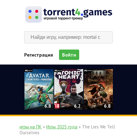
Регистрация
Войти
0
6.2
6.8
6.8
игры на ПК
»
Игры 2025 года
» The Lies We Tell
Ourselves