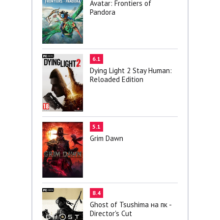
Avatar: Frontiers of
Pandora
6.1
Dying Light 2 Stay Human:
Reloaded Edition
5.1
Grim Dawn
8.4
Ghost of Tsushima на пк -
Director's Cut