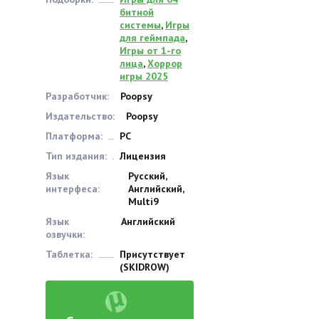
битной
системы
,
Игры
для геймпада
,
Игры от 1-го
лица
,
Хоррор
игры 2025
Разработчик:
Poopsy
Издательство:
Poopsy
Платформа:
PC
Тип издания:
Лицензия
Язык
Русский,
интерфеса:
Английский,
Multi9
Язык
Английский
озвучки:
Таблетка:
Присутствует
(SKIDROW)