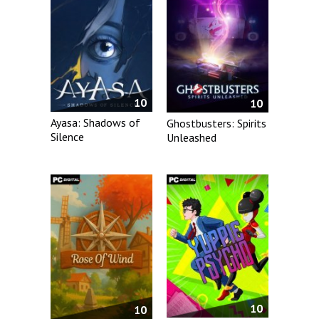
10
10
Ayasa: Shadows of
Ghostbusters: Spirits
Silence
Unleashed
10
10