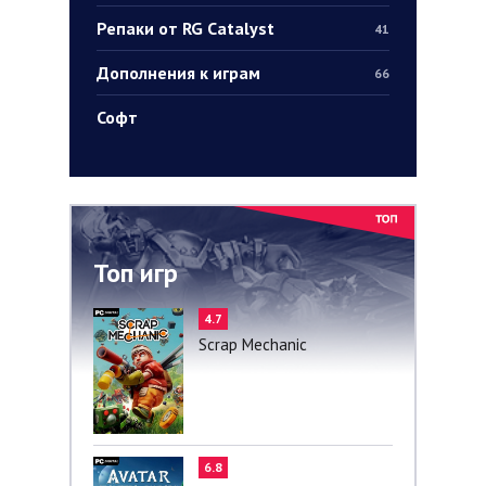
Репаки от RG Catalyst
41
Дополнения к играм
66
Софт
Топ игр
4.7
Scrap Mechanic
6.8