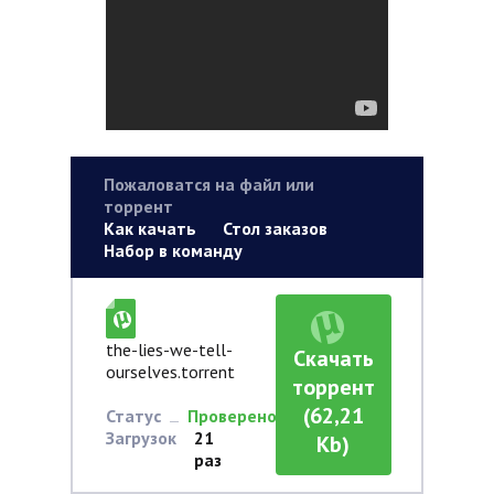
Пожаловатся на файл или
торрент
Как качать
Стол заказов
Набор в команду
the-lies-we-tell-
Скачать
ourselves.torrent
торрент
(62,21
Статус
Проверено
Загрузок
21
Kb)
раз