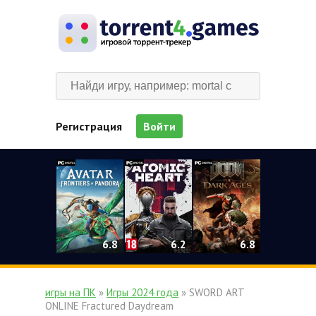
Регистрация
Войти
0
6.2
6.8
6.8
игры на ПК
»
Игры 2024 года
» SWORD ART
ONLINE Fractured Daydream