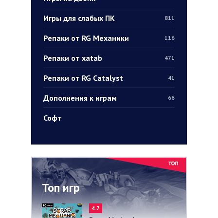
Игры для слабых ПК
811
Репаки от RG Механики
116
Репаки от xatab
471
Репаки от RG Catalyst
41
Дополнения к играм
66
Софт
Топ игр
4.7