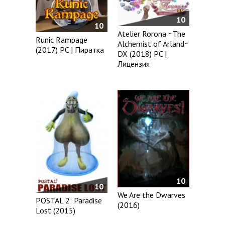
10
10
Atelier Rorona ~The
Runic Rampage
Alchemist of Arland~
(2017) PC | Пиратка
DX (2018) PC |
Лицензия
10
10
We Are the Dwarves
POSTAL 2: Paradise
(2016)
Lost (2015)