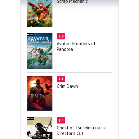
Scrap Mechanic
6.8
Avatar: Frontiers of
Pandora
5.1
Grim Dawn
8.4
Ghost of Tsushima на пк -
Director's Cut