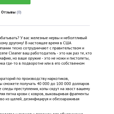
Отзывы
(0)
рабатывать? У вас железные нервы и неболтливый
икому другому! В настоящее время в США
мпании тесно сотрудничают с правительством и
ene Cleaner ваш работодатель - это как раз те, кто
мафию, но ваше оружие - это не ножи и пистолеты,
ка где-то в подворотне или в его собственном
ораторий по производству наркотиков,
 вы сможете получать 40 000 до 100 000 долларов
е следы преступления, копы сядут на хвост вашему
аляя пятна крови с ковров, выковыривая фрагменты
тво из щелей, дезинфицируя и обеззараживая
средства и гаджеты: порошок для обнаружения