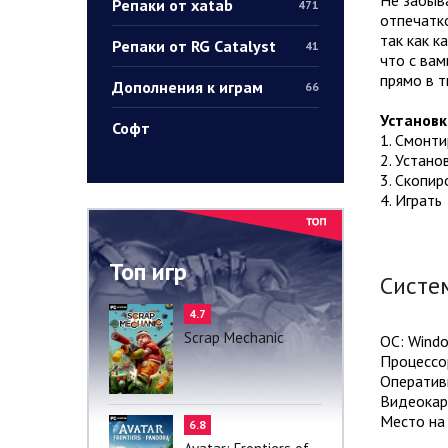
Репаки от xatab
471
отпечатко
так как к
Репаки от RG Catalyst
41
что с вам
прямо в т
Дополнения к играм
66
Установк
Софт
1. Смонт
2. Устано
3. Скопир
4. Играть
Топ игр
Систе
4.7
Scrap Mechanic
ОС: Windo
Процессор
Оператив
Видеокар
Место на 
6.8