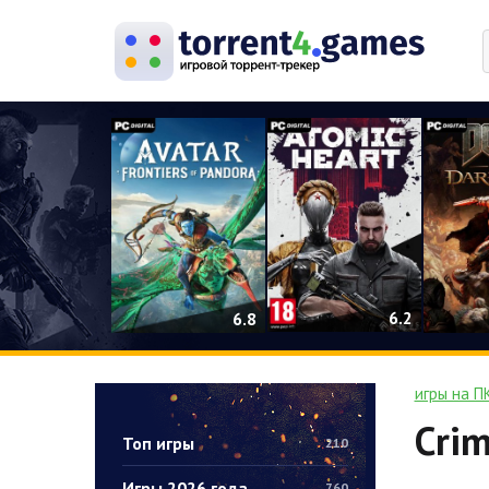
0
6.2
6.8
игры на П
Crim
Топ игры
210
Игры 2026 года
760