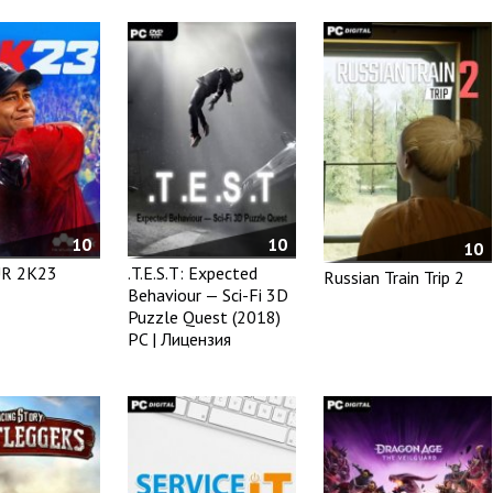
10
10
10
R 2K23
.T.E.S.T: Expected
Russian Train Trip 2
Behaviour — Sci-Fi 3D
Puzzle Quest (2018)
PC | Лицензия