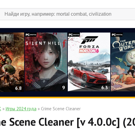
9
6.3
6.8
К
»
Игры 2024 года
» Crime Scene Cleaner
e Scene Cleaner [v 4.0.0c] (