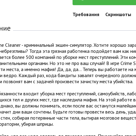
Требования
Скриншоты
ние
ne Cleaner - криминальный экшен-симулятор. Хотите хорошо за
небрезгливы? Тогда эта грязная работенка подойдет вам как н
ется более 500 компаний по уборке мест преступлений. Эти ко
нительными органами. Но это не про ваш случай! В игре Crime Sc
ти места, а именно мафия! Да, да, да… Теперь вы работаете на 
и ведро. Каждый раз, кода бандиты завалят очередного должни
и позвонят вам с задачей произвести зачистку места убийства.
язанности входит уборка мест преступлений, самоубийств, лаб
ихся тел и других мест, где наследила мафия. На этой работе
Однако, вы должны понимать, если после вас останутся малейши
значит дни ваши сочтены. Будьте готовы провести весь день, уд
 стен, собирая потерянные части тела, вытирая мозговое вещес
оратории, убирая шприцы.
йте, что все надо сделать до приезда копов. Применяйте спец