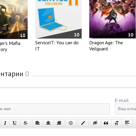
10
10
10
ServiceIT: You can do
Dragon Age: The
er's Mafia
IT
Veilguard
tory
ентарии
0
E-mail