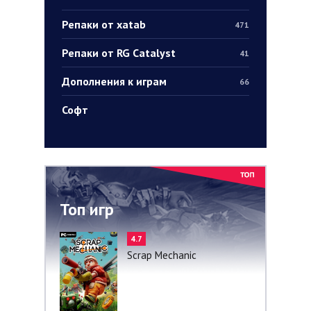
Репаки от xatab
471
Репаки от RG Catalyst
41
Дополнения к играм
66
Софт
Топ игр
4.7
Scrap Mechanic