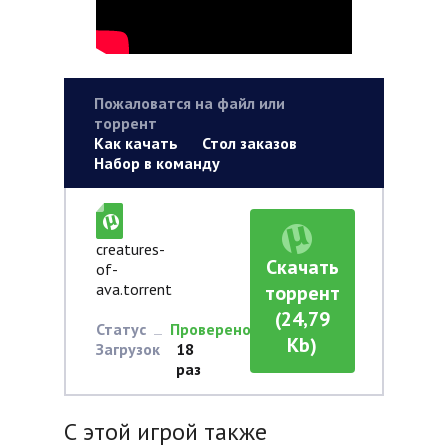
Пожаловатся на файл или
торрент
Как качать
Стол заказов
Набор в команду
creatures-
Скачать
of-
ava.torrent
торрент
(24,79
Статус
Проверено
Kb)
Загрузок
18
раз
С этой игрой также