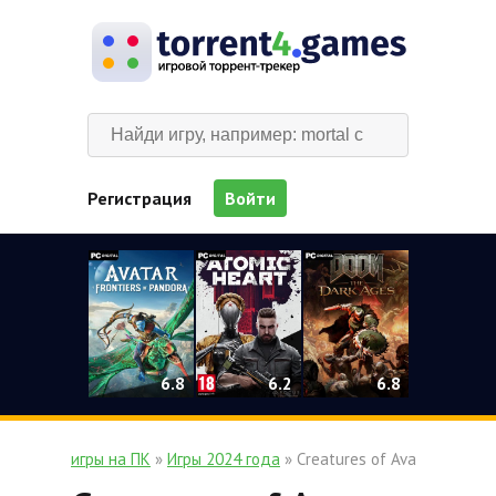
Регистрация
Войти
0
6.2
6.8
6.8
игры на ПК
»
Игры 2024 года
» Creatures of Ava