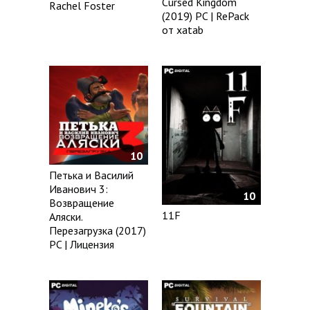
Cursed Kingdom
Rachel Foster
(2019) PC | RePack
от xatab
10
Петька и Василий
Иванович 3:
10
Возвращение
11F
Аляски.
Перезагрузка (2017)
PC | Лицензия