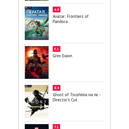
6.8
Avatar: Frontiers of
Pandora
5.1
Grim Dawn
8.4
Ghost of Tsushima на пк -
Director's Cut
7.1