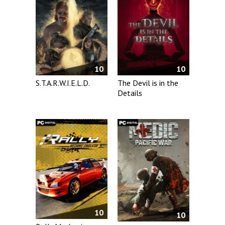
10
10
S.T.A.R.W.I.E.L.D.
The Devil is in the
Details
10
10