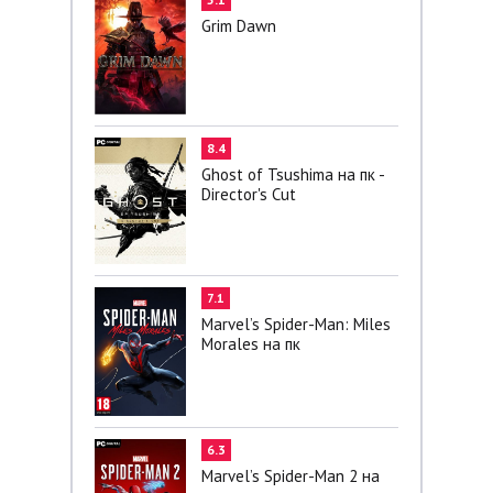
Grim Dawn
8.4
Ghost of Tsushima на пк -
Director's Cut
7.1
Marvel’s Spider-Man: Miles
Morales на пк
6.3
Marvel’s Spider-Man 2 на