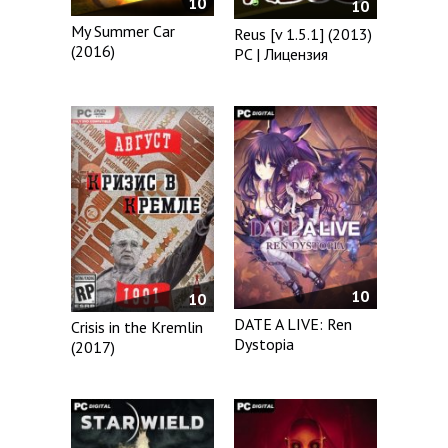
10
10
My Summer Car
Reus [v 1.5.1] (2013)
(2016)
PC | Лицензия
10
10
DATE A LIVE: Ren
Crisis in the Kremlin
Dystopia
(2017)