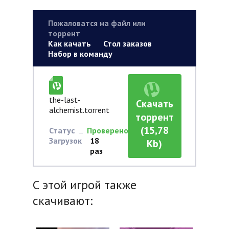
Пожаловатся на файл или
торрент
Как качать
Стол заказов
Набор в команду
the-last-
Скачать
alchemist.torrent
торрент
(15,78
Статус
Проверено
Загрузок
18
Kb)
раз
С этой игрой также
скачивают: