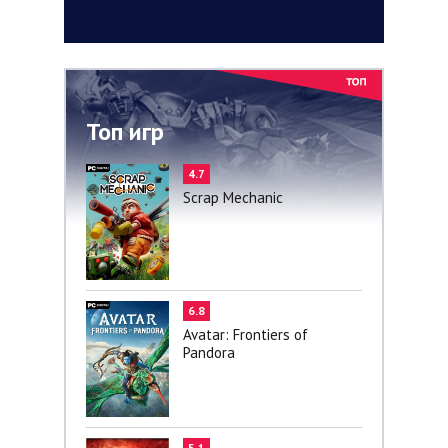
Топ игр
4.7
Scrap Mechanic
6.8
Avatar: Frontiers of
Pandora
5.1