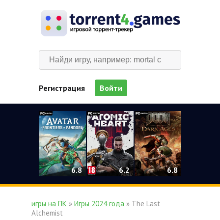
Регистрация
Войти
0
6.2
6.8
6.8
игры на ПК
»
Игры 2024 года
» The Last
Alchemist