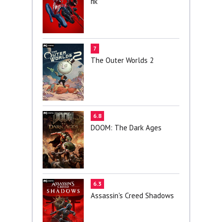
пк
7
The Outer Worlds 2
6.8
DOOM: The Dark Ages
6.3
Assassin's Creed Shadows