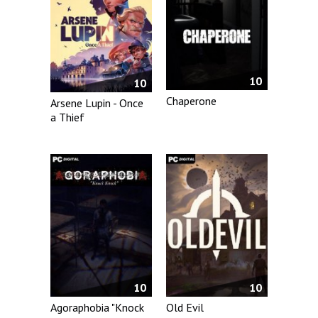
10
10
Chaperone
Arsene Lupin - Once
a Thief
10
10
Agoraphobia "Knock
Old Evil