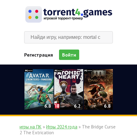
Регистрация
Войти
0
6.2
6.8
6.8
игры на ПК
»
Игры 2024 года
» The Bridge Curse
2 The Extrication