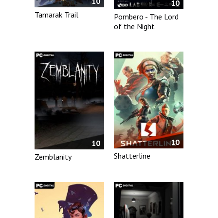
10
10
Tamarak Trail
Pombero - The Lord
of the Night
10
10
Shatterline
Zemblanity