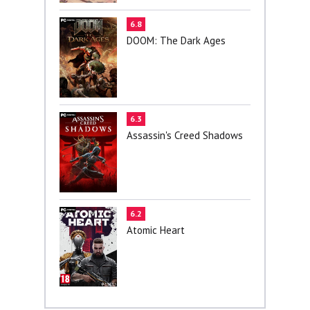
6.8
DOOM: The Dark Ages
6.3
Assassin's Creed Shadows
6.2
Atomic Heart