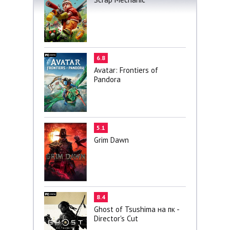
6.8
Avatar: Frontiers of
Pandora
5.1
Grim Dawn
8.4
Ghost of Tsushima на пк -
Director's Cut