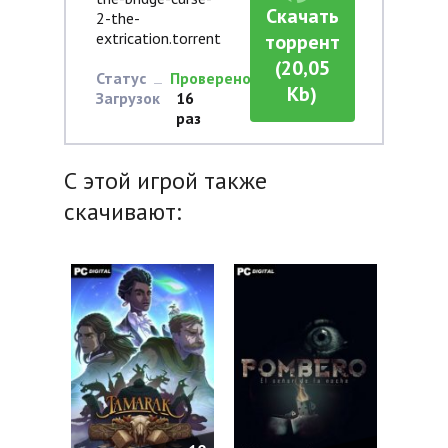
Скачать
2-the-
extrication.torrent
торрент
(20,05
Статус
Проверено
Kb)
Загрузок
16
раз
С этой игрой также
скачивают: