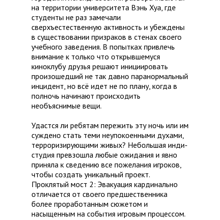
на территории университета Вэнь Хуа, где
студенты не раз замечали
сверхъестественную активность и убеждены
в существовании призраков в стенах своего
учебного заведения. В попытках привлечь
внимание к только что открывшемуся
киноклубу друзья решают инициировать
произошедший не так давно паранормальный
инцидент, но всё идет не по плану, когда в
полночь начинают происходить
необъяснимые вещи.
Удастся ли ребятам пережить эту ночь или им
суждено стать теми неупокоенными духами,
терроризирующими живых? Небольшая инди-
студия превзошла любые ожидания и явно
приняла к сведению все пожелания игроков,
чтобы создать уникальный проект.
Проклятый мост 2: Эвакуация кардинально
отличается от своего предшественника
более проработанным сюжетом и
насыщенным на события игровым процессом.