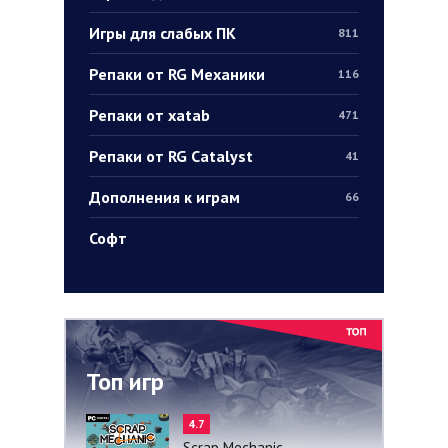
Игры для слабых ПК
811
Репаки от RG Механики
116
Репаки от xatab
471
Репаки от RG Catalyst
41
Дополнения к играм
66
Софт
Топ игр
4.7
Scrap Mechanic